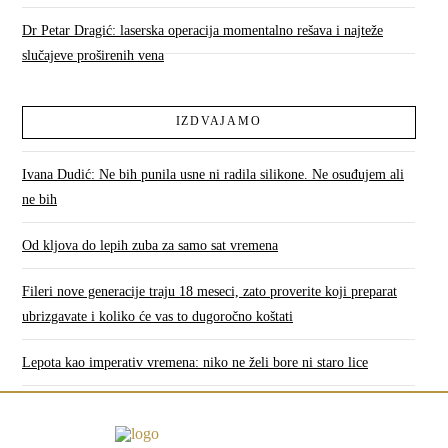
Dr Petar Dragić: laserska operacija momentalno rešava i najteže
slučajeve proširenih vena
IZDVAJAMO
Ivana Dudić: Ne bih punila usne ni radila silikone. Ne osuđujem ali
ne bih
Od kljova do lepih zuba za samo sat vremena
Fileri nove generacije traju 18 meseci, zato proverite koji preparat
ubrizgavate i koliko će vas to dugoročno koštati
Lepota kao imperativ vremena: niko ne želi bore ni staro lice