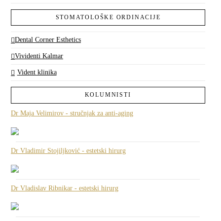
STOMATOLOŠKE ORDINACIJE
Dental Corner Esthetics
Vividenti Kalmar
Vident klinika
KOLUMNISTI
Dr Maja Velimirov - stručnjak za anti-aging
Dr Vladimir Stojiljković - estetski hirurg
Dr Vladislav Ribnikar - estetski hirurg