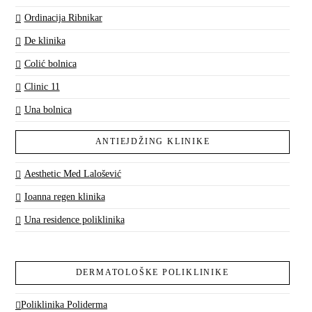
Ordinacija Ribnikar
De klinika
Colić bolnica
Clinic 11
Una bolnica
ANTIEJDŽING KLINIKE
Aesthetic Med Lalošević
Ioanna regen klinika
Una residence poliklinika
DERMATOLOŠKE POLIKLINIKE
Poliklinika Poliderma