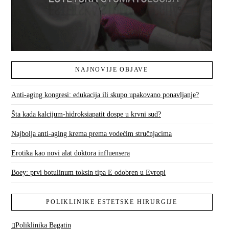
NAJNOVIJE OBJAVE
Anti-aging kongresi: edukacija ili skupo upakovano ponavljanje?
Šta kada kalcijum-hidroksiapatit dospe u krvni sud?
Najbolja anti-aging krema prema vodećim stručnjacima
Erotika kao novi alat doktora influensera
Boey: prvi botulinum toksin tipa E odobren u Evropi
POLIKLINIKE ESTETSKE HIRURGIJE
Poliklinika Bagatin