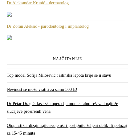
Dr Aleksandar Krunić - dermatolog
Dr Zoran Aleksić - parodontolog i implantolog
NAJČITANIJE
Top model Sofija Milošević : istinska lepota krije se u stavu
Nevinost se može vratiti za samo 500 E!
Dr Petar Dragić: laserska operacija momentalno rešava i najteže
slučajeve proširenih vena
Otoplastika: dizajnirajte svoje uši i postignite željeni oblik ili položaj
za 15-45 minuta