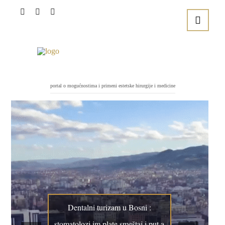
portal o mogućnostima i primeni estetske hirurgije i medicine
Dentalni turizam u Bosni :
stomatolozi im plate smeštaj i put a