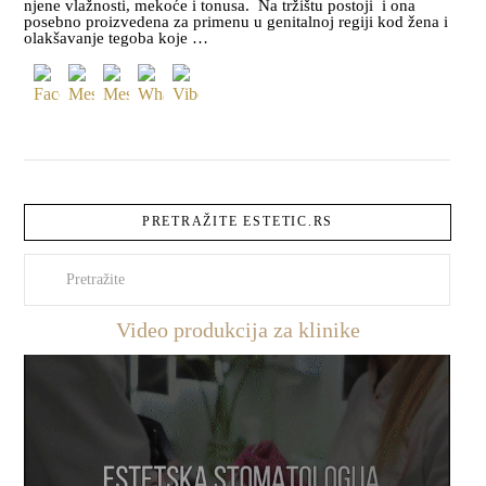
njene vlažnosti, mekoće i tonusa. Na tržištu postoji i ona
posebno proizvedena za primenu u genitalnoj regiji kod žena i
olakšavanje tegoba koje …
PRETRAŽITE ESTETIC.RS
Pretraži
Video produkcija za klinike