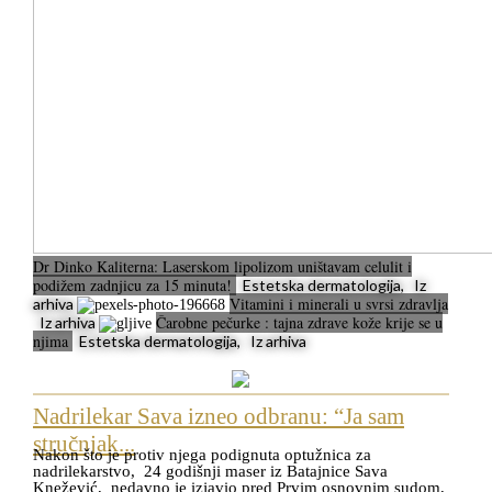
Dr Dinko Kaliterna: Laserskom lipolizom uništavam celulit i
podižem zadnjicu za 15 minuta!
Estetska dermatologija, Iz
Vitamini i minerali u svrsi zdravlja
arhiva
Čarobne pečurke : tajna zdrave kože krije se u
Iz arhiva
njima
Estetska dermatologija, Iz arhiva
Nadrilekar Sava izneo odbranu: “Ja sam
stručnjak...
Nakon što je protiv njega podignuta optužnica za
nadrilekarstvo, 24 godišnji maser iz Batajnice Sava
Knežević, nedavno je izjavio pred Prvim osnovnim sudom,