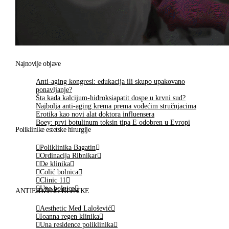
Najnovije objave
Anti-aging kongresi: edukacija ili skupo upakovano
ponavljanje?
Šta kada kalcijum-hidroksiapatit dospe u krvni sud?
Najbolja anti-aging krema prema vodećim stručnjacima
Erotika kao novi alat doktora influensera
Boey: prvi botulinum toksin tipa E odobren u Evropi
Poliklinike estetske hirurgije
Poliklinika Bagatin
Ordinacija Ribnikar
De klinika
Colić bolnica
Clinic 11
Una bolnica
ANTIEJDŽING KLINIKE
Aesthetic Med Lalošević
Ioanna regen klinika
Una residence poliklinika