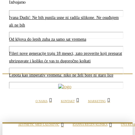
Izdvajamo
Ivana Dudić: Ne bih punila usne ni radila silikone. Ne osuđujem
ali ne bih
Od kljova do lepih zuba za samo sat vremena
Fileri nove generacije traju 18 meseci, zato proverite koji preparat
ubrizgavate i koliko će vas to dugoročno koštati
Lepota kao imperativ vremena: niko ne želi bore ni staro lice
O NAMA
KONTAKT
MARKETING
AESTHETIC MED LALOŠEVIĆ
IOANNA REGEN KLINIKA
UNA RESI