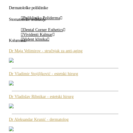
Dermatološke poliklinike
Poliklinika Poliderma
Stomatološke ordinacije
Dental Corner Esthetics
Vividenti Kalmar
Vident klinika
Kolumnisti
Dr Maja Velimirov - stručnjak za anti-aging
Dr Vladimir Stojiljković - estetski hirurg
Dr Vladislav Ribnikar - estetski hirurg
Dr Aleksandar Krunić - dermatolog