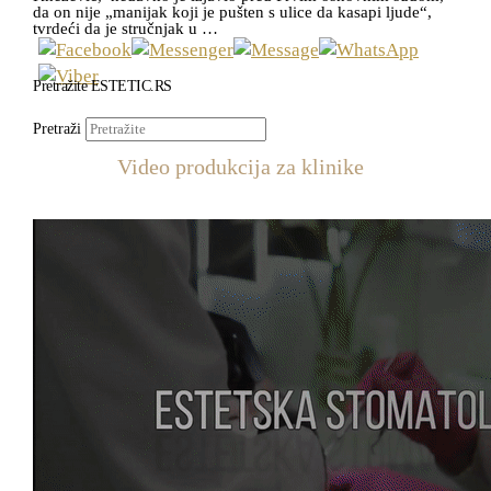
da on nije „manijak koji je pušten s ulice da kasapi ljude“,
tvrdeći da je stručnjak u …
Pretražite ESTETIC.RS
Pretraži
Video produkcija za klinike