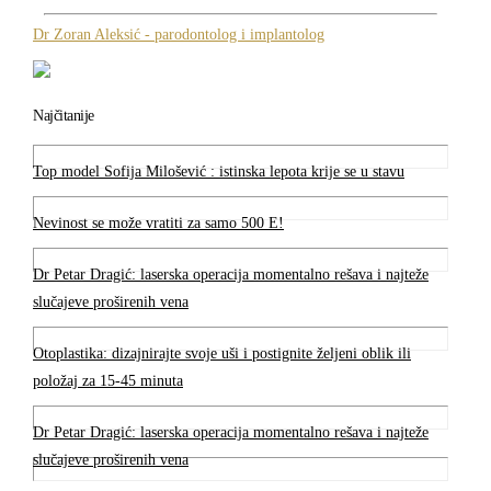
Dr Zoran Aleksić - parodontolog i implantolog
Najčitanije
Top model Sofija Milošević : istinska lepota krije se u stavu
Nevinost se može vratiti za samo 500 E!
Dr Petar Dragić: laserska operacija momentalno rešava i najteže
slučajeve proširenih vena
Otoplastika: dizajnirajte svoje uši i postignite željeni oblik ili
položaj za 15-45 minuta
Dr Petar Dragić: laserska operacija momentalno rešava i najteže
slučajeve proširenih vena