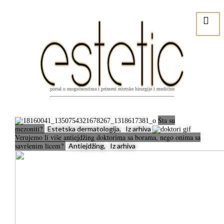
portal o mogućnostima i primeni estetske hirurgije i medicine
Šta su
mezoniti?
Estetska dermatologija, Iz arhiva
Verujemo li više antiejdžing doktorima sa borama, nego onima sa
savršenim licem?
Antiejdžing, Iz arhiva