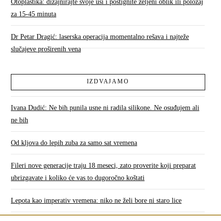
Otoplastika: dizajnirajte svoje uši i postignite željeni oblik ili položaj
za 15-45 minuta
Dr Petar Dragić: laserska operacija momentalno rešava i najteže
slučajeve proširenih vena
IZDVAJAMO
Ivana Dudić: Ne bih punila usne ni radila silikone. Ne osuđujem ali
ne bih
Od kljova do lepih zuba za samo sat vremena
Fileri nove generacije traju 18 meseci, zato proverite koji preparat
ubrizgavate i koliko će vas to dugoročno koštati
Lepota kao imperativ vremena: niko ne želi bore ni staro lice