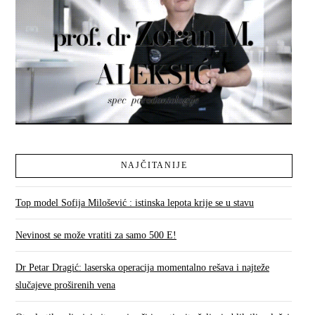
NAJČITANIJE
Top model Sofija Milošević : istinska lepota krije se u stavu
Nevinost se može vratiti za samo 500 E!
Dr Petar Dragić: laserska operacija momentalno rešava i najteže
slučajeve proširenih vena