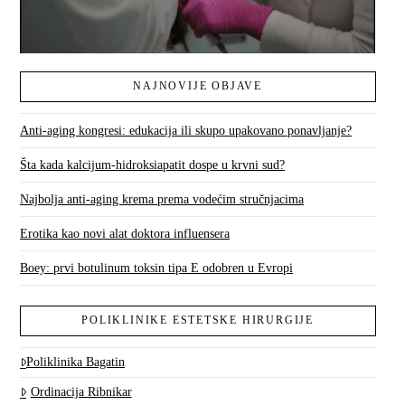
NAJNOVIJE OBJAVE
Anti-aging kongresi: edukacija ili skupo upakovano ponavljanje?
Šta kada kalcijum-hidroksiapatit dospe u krvni sud?
Najbolja anti-aging krema prema vodećim stručnjacima
Erotika kao novi alat doktora influensera
Boey: prvi botulinum toksin tipa E odobren u Evropi
POLIKLINIKE ESTETSKE HIRURGIJE
Poliklinika Bagatin
Ordinacija Ribnikar