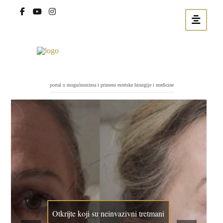
portal o mogućnostima i primeni estetske hirurgije i medicine
Otkrijte koji su neinvazivni tretmani