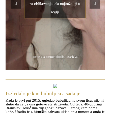
za oblikovanje tela najtraženiji u
regiji
Estetska dermatologija, Iz arhiva
Izgledalo je kao bubuljica a sada je...
Kada je prvi put 2015. ugledao bubuljicu na svom licu, nije ni
slutio da će ga ona gotovo stajati života. Od tada, 40-godišnji
Branislav Đokić ima dijagnozu bazocelularnog karcinoma
kože. Uradio je 4 hirurška zahvata uklanjanja tumora a onda je