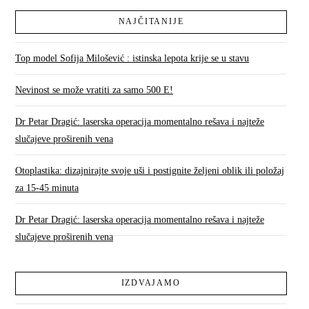
NAJČITANIJE
Top model Sofija Milošević : istinska lepota krije se u stavu
Nevinost se može vratiti za samo 500 E!
Dr Petar Dragić: laserska operacija momentalno rešava i najteže
slučajeve proširenih vena
Otoplastika: dizajnirajte svoje uši i postignite željeni oblik ili položaj
za 15-45 minuta
Dr Petar Dragić: laserska operacija momentalno rešava i najteže
slučajeve proširenih vena
IZDVAJAMO