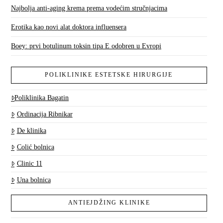
Najbolja anti-aging krema prema vodećim stručnjacima
Erotika kao novi alat doktora influensera
Boey: prvi botulinum toksin tipa E odobren u Evropi
POLIKLINIKE ESTETSKE HIRURGIJE
Poliklinika Bagatin
Ordinacija Ribnikar
De klinika
Colić bolnica
Clinic 11
Una bolnica
ANTIEJDŽING KLINIKE