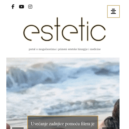
portal o mogućnostima i primeni estetske hirurgije i medicine
Uvećanje zadnjice pomoću filera je