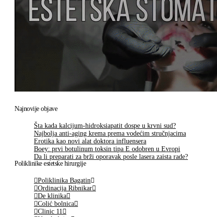
Najnovije objave
Šta kada kalcijum-hidroksiapatit dospe u krvni sud?
Najbolja anti-aging krema prema vodećim stručnjacima
Erotika kao novi alat doktora influensera
Boey: prvi botulinum toksin tipa E odobren u Evropi
Da li preparati za brži oporavak posle lasera zaista rade?
Poliklinike estetske hirurgije
Poliklinika Bagatin
Ordinacija Ribnikar
De klinika
Colić bolnica
Clinic 11