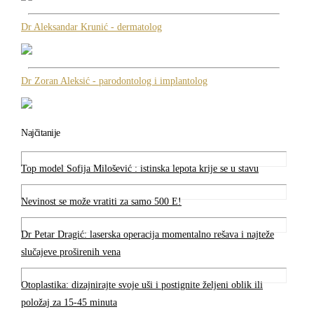
Dr Aleksandar Krunić - dermatolog
Dr Zoran Aleksić - parodontolog i implantolog
Najčitanije
Top model Sofija Milošević : istinska lepota krije se u stavu
Nevinost se može vratiti za samo 500 E!
Dr Petar Dragić: laserska operacija momentalno rešava i najteže
slučajeve proširenih vena
Otoplastika: dizajnirajte svoje uši i postignite željeni oblik ili
položaj za 15-45 minuta