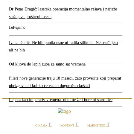
Dr Petar Dragić: laserska operacija momentalno rešava i najteže
slučajeve proširenih vena
Izdvajamo
Ivana Dudić: Ne bih punila usne ni radila silikone. Ne osuđujem
ali ne bih
Od kljova do lepih zuba za samo sat vremena
Fileri nove generacije traju 18 meseci, zato proverite koji preparat
ubrizgavate i koliko će vas to dugoročno koštati
Lepota kao imperativ vremena: niko ne želi bore ni staro lice
O NAMA
KONTAKT
MARKETING