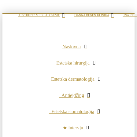
AESTHETIC MED LALOŠEVIĆ
IOANNA REGEN KLINIKA
UNA RESI
Naslovna
Estetska hirurgija
Estetska dermatologija
Antiejdžing
Estetska stomatologija
★ Intervju