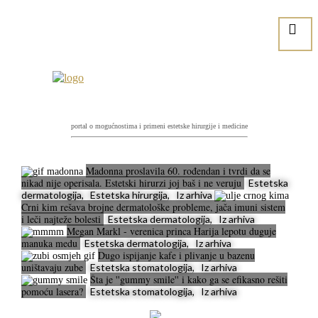
portal o mogućnostima i primeni estetske hirurgije i medicine
Madonna proslavila 60. rođendan i tvrdi da se
nikad nije operisala. Estetski hirurzi joj baš i ne veruju
Estetska
dermatologija, Estetska hirurgija, Iz arhiva
Crni kim rešava brojne dermatološke probleme, jača imuni sistem
i leči najteže bolesti
Estetska dermatologija, Iz arhiva
Megan Markl - verenica princa Harija lepotu duguje
manuka medu
Estetska dermatologija, Iz arhiva
Dugo ispijanje kafe i plivanje u bazenu
uništavaju zube
Estetska stomatologija, Iz arhiva
Šta je ''gummy smile'' i kako ga se efikasno rešiti
pomoću lasera?
Estetska stomatologija, Iz arhiva