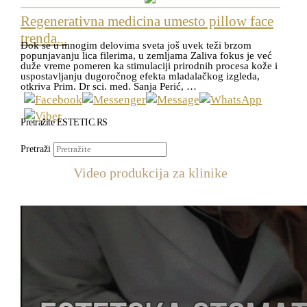
Regenerativna medicina umesto pillow face
trenda...
Dok se u mnogim delovima sveta još uvek teži brzom
popunjavanju lica filerima, u zemljama Zaliva fokus je već
duže vreme pomeren ka stimulaciji prirodnih procesa kože i
uspostavljanju dugoročnog efekta mladalačkog izgleda,
otkriva Prim. Dr sci. med. Sanja Perić, …
Pretražite ESTETIC.RS
Pretraži
Video produkcija za klinike