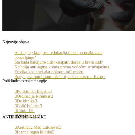
Najnovije objave
Anti-aging kongresi: edukacija ili skupo upakovano
ponavljanje?
Šta kada kalcijum-hidroksiapatit dospe u krvni sud?
Najbolja anti-aging krema prema vodećim stručnjacima
Erotika kao novi alat doktora influensera
Boey: prvi botulinum toksin tipa E odobren u Evropi
Poliklinike estetske hirurgije
Poliklinika Bagatin
Ordinacija Ribnikar
De klinika
Colić bolnica
Clinic 11
Una bolnica
ANTIEJDŽING KLINIKE
Aesthetic Med Lalošević
Ioanna regen klinika