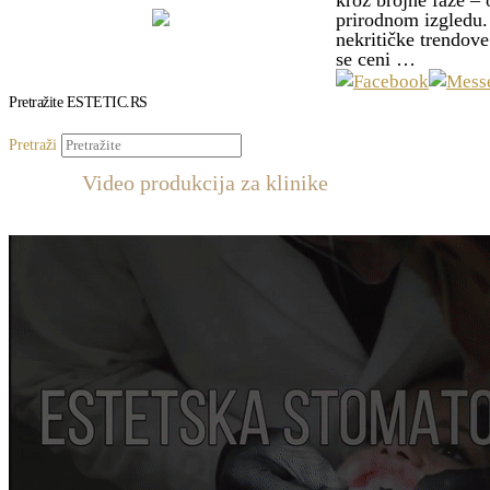
kroz brojne faze –
prirodnom izgledu.
nekritičke trendove
se ceni …
Pretražite ESTETIC.RS
Pretraži
Video produkcija za klinike