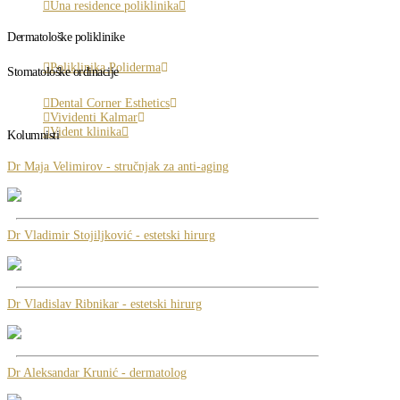
Una residence poliklinika
Dermatološke poliklinike
Poliklinika Poliderma
Stomatološke ordinacije
Dental Corner Esthetics
Vividenti Kalmar
Vident klinika
Kolumnisti
Dr Maja Velimirov - stručnjak za anti-aging
Dr Vladimir Stojiljković - estetski hirurg
Dr Vladislav Ribnikar - estetski hirurg
Dr Aleksandar Krunić - dermatolog