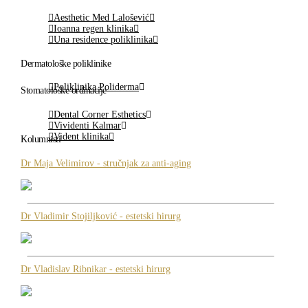
Aesthetic Med Lalošević
Ioanna regen klinika
Una residence poliklinika
Dermatološke poliklinike
Poliklinika Poliderma
Stomatološke ordinacije
Dental Corner Esthetics
Vividenti Kalmar
Vident klinika
Kolumnisti
Dr Maja Velimirov - stručnjak za anti-aging
Dr Vladimir Stojiljković - estetski hirurg
Dr Vladislav Ribnikar - estetski hirurg