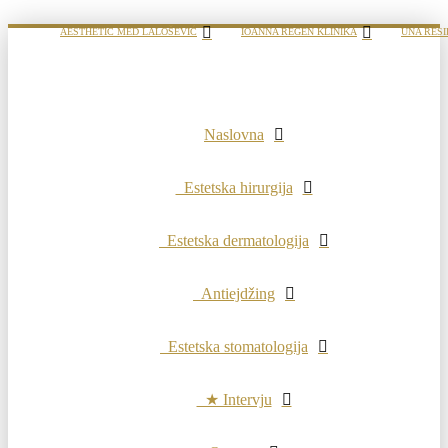
AESTHETIC MED LALOŠEVIĆ
IOANNA REGEN KLINIKA
UNA RESI
Naslovna
Estetska hirurgija
Estetska dermatologija
Antiejdžing
Estetska stomatologija
★ Intervju