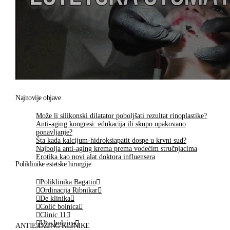
Najnovije objave
Može li silikonski dilatator poboljšati rezultat rinoplastike?
Anti-aging kongresi: edukacija ili skupo upakovano
ponavljanje?
Šta kada kalcijum-hidroksiapatit dospe u krvni sud?
Najbolja anti-aging krema prema vodećim stručnjacima
Erotika kao novi alat doktora influensera
Poliklinike estetske hirurgije
Poliklinika Bagatin
Ordinacija Ribnikar
De klinika
Colić bolnica
Clinic 11
Una bolnica
ANTIEJDŽING KLINIKE