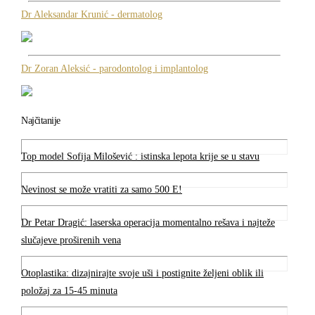
Dr Aleksandar Krunić - dermatolog
Dr Zoran Aleksić - parodontolog i implantolog
Najčitanije
Top model Sofija Milošević : istinska lepota krije se u stavu
Nevinost se može vratiti za samo 500 E!
Dr Petar Dragić: laserska operacija momentalno rešava i najteže
slučajeve proširenih vena
Otoplastika: dizajnirajte svoje uši i postignite željeni oblik ili
položaj za 15-45 minuta