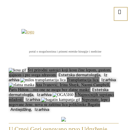
portal o mogućnostima i primeni estetske hirurgije i medicine
Svi prirodni sastojci koji kosu čine lepom, gustom,
sjajnom i pre svega zdravom
Estetska dermatologija, Iz
Transplantacija lica
arhiva
Iz arhiva
Ana Ivanović, Irina Shayk, Naomi Campbell,
Paris Hilton....sve one ne mogu bez zlatne maske
Estetska
5 Najmoćnijih supstanci
dermatologija, Iz arhiva
mladosti
Nepoznate, lepe i
Iz arhiva
negovane žene, nova su zaštitna lica poliklinike Bagatin
Antiejdžing, Iz arhiva
U Crnoj Gori osnovano prvo Udruženje