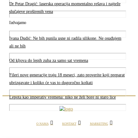
Dr Petar Dragić: laserska operacija momentalno rešava i najteže
slučajeve proširenih vena
Izdvajamo
Ivana Dudić: Ne bih punila usne ni radila silikone. Ne osuđujem
ali ne bih
Od kljova do lepih zuba za samo sat vremena
Fileri nove generacije traju 18 meseci, zato proverite koji preparat
ubrizgavate i koliko će vas to dugoročno koštati
Lepota kao imperativ vremena: niko ne želi bore ni staro lice
O NAMA
KONTAKT
MARKETING