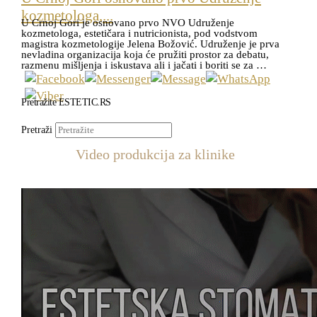
kozmetologa,...
U Crnoj Gori je osnovano prvo NVO Udruženje
kozmetologa, estetičara i nutricionista, pod vodstvom
magistra kozmetologije Jelena Božović. Udruženje je prva
nevladina organizacija koja će pružiti prostor za debatu,
razmenu mišljenja i iskustava ali i jačati i boriti se za …
Pretražite ESTETIC.RS
Pretraži
Video produkcija za klinike