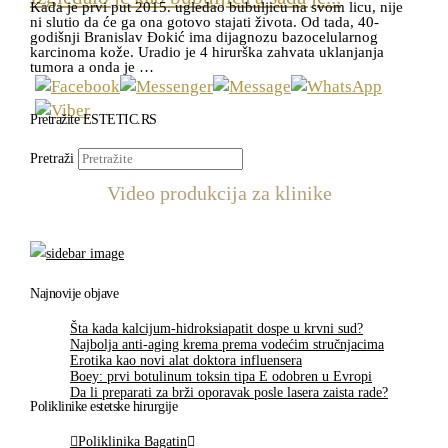
Kada je prvi put 2015. ugledao bubuljicu na svom licu, nije
ni slutio da će ga ona gotovo stajati života. Od tada, 40-
godišnji Branislav Đokić ima dijagnozu bazocelularnog
karcinoma kože. Uradio je 4 hirurška zahvata uklanjanja
tumora a onda je …
Pretražite ESTETIC.RS
Pretraži
Video produkcija za klinike
Najnovije objave
Šta kada kalcijum-hidroksiapatit dospe u krvni sud?
Najbolja anti-aging krema prema vodećim stručnjacima
Erotika kao novi alat doktora influensera
Boey: prvi botulinum toksin tipa E odobren u Evropi
Da li preparati za brži oporavak posle lasera zaista rade?
Poliklinike estetske hirurgije
Poliklinika Bagatin