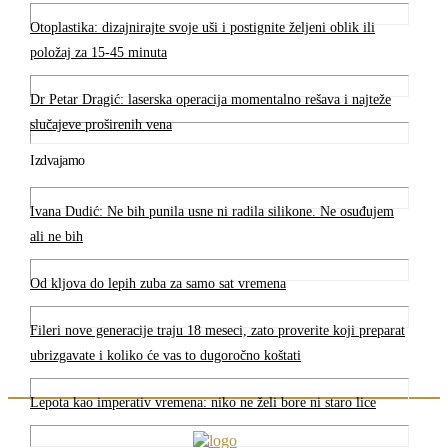
Otoplastika: dizajnirajte svoje uši i postignite željeni oblik ili
položaj za 15-45 minuta
Dr Petar Dragić: laserska operacija momentalno rešava i najteže
slučajeve proširenih vena
Izdvajamo
Ivana Dudić: Ne bih punila usne ni radila silikone. Ne osuđujem
ali ne bih
Od kljova do lepih zuba za samo sat vremena
Fileri nove generacije traju 18 meseci, zato proverite koji preparat
ubrizgavate i koliko će vas to dugoročno koštati
Lepota kao imperativ vremena: niko ne želi bore ni staro lice