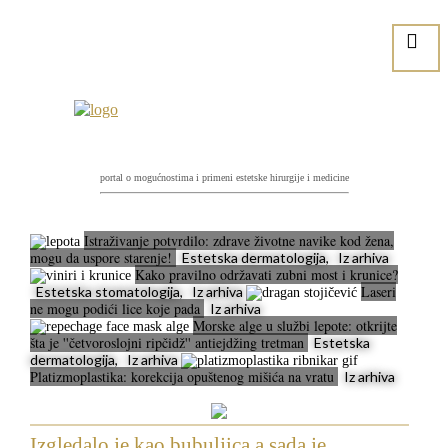
portal o mogućnostima i primeni estetske hirurgije i medicine
Istraživanje potvrdilo: zdrave životne navike kod žena,
mogu da uspore starenje!
Estetska dermatologija, Iz arhiva
Kako pravilno održavati zubni most i krunice?
Laseri
Estetska stomatologija, Iz arhiva
ne mogu podići lice koje pada
Iz arhiva
Morske alge u službi lepote: otkrijte
šta je ''četvoroslojni ripčidž'' antiejdžing tretman
Estetska
dermatologija, Iz arhiva
Platizmoplastika: korekcija opuštenog mišića na vratu
Iz arhiva
Izgledalo je kao bubuljica a sada je...