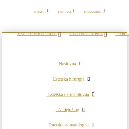
O NAMA
KONTAKT
MARKETING
AESTHETIC MED LALOŠEVIĆ
IOANNA REGEN KLINIKA
UNA RESI
Naslovna
Estetska hirurgija
Estetska dermatologija
Antiejdžing
Estetska stomatologija