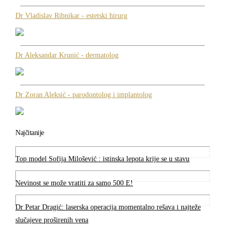
Dr Vladislav Ribnikar - estetski hirurg
Dr Aleksandar Krunić - dermatolog
Dr Zoran Aleksić - parodontolog i implantolog
Najčitanije
Top model Sofija Milošević : istinska lepota krije se u stavu
Nevinost se može vratiti za samo 500 E!
Dr Petar Dragić: laserska operacija momentalno rešava i najteže
slučajeve proširenih vena