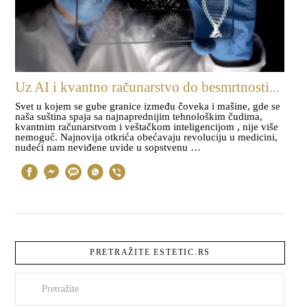
Uz AI i kvantno računarstvo do besmrtnosti...
Svet u kojem se gube granice između čoveka i mašine, gde se
naša suština spaja sa najnaprednijim tehnološkim čudima,
kvantnim računarstvom i veštačkom inteligencijom , nije više
nemoguć. Najnovija otkrića obećavaju revoluciju u medicini,
nudeći nam neviđene uvide u sopstvenu …
PRETRAŽITE ESTETIC.RS
Pretraži