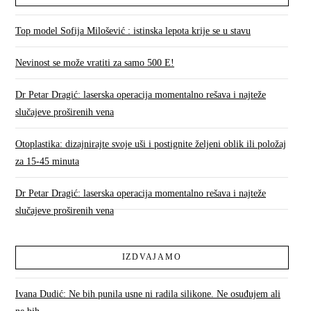
Top model Sofija Milošević : istinska lepota krije se u stavu
Nevinost se može vratiti za samo 500 E!
Dr Petar Dragić: laserska operacija momentalno rešava i najteže
slučajeve proširenih vena
Otoplastika: dizajnirajte svoje uši i postignite željeni oblik ili položaj
za 15-45 minuta
Dr Petar Dragić: laserska operacija momentalno rešava i najteže
slučajeve proširenih vena
IZDVAJAMO
Ivana Dudić: Ne bih punila usne ni radila silikone. Ne osuđujem ali