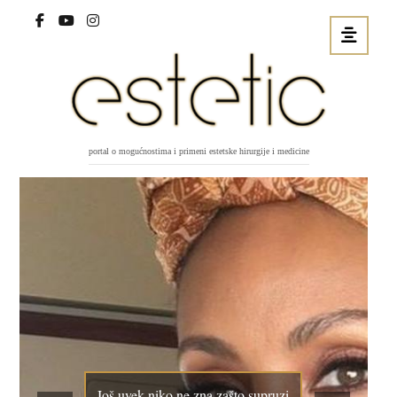
portal o mogućnostima i primeni estetske hirurgije i medicine
Još uvek niko ne zna zašto supruzi