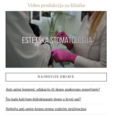
Video produkcija za klinike
NAJNOVIJE OBJAVE
Anti-aging kongresi: edukacija ili skupo upakovano ponavljanje?
Šta kada kalcijum-hidroksiapatit dospe u krvni sud?
Najbolja anti-aging krema prema vodećim stručnjacima