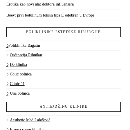
Erotika kao novi alat doktora influensera
Boey: prvi botulinum toksin tipa E odobren u Evropi
POLIKLINIKE ESTETSKE HIRURGIJE
Poliklinika Bagatin
Ordinacija Ribnikar
De klinika
Colić bolnica
Clinic 11
Una bolnica
ANTIEJDŽING KLINIKE
Aesthetic Med Lalošević
Ioanna regen klinika