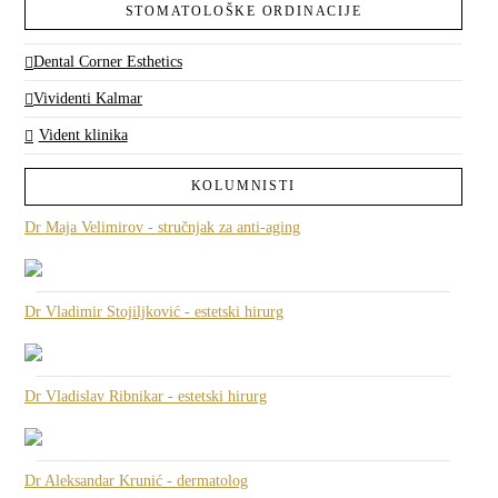
STOMATOLOŠKE ORDINACIJE
Dental Corner Esthetics
Vividenti Kalmar
Vident klinika
KOLUMNISTI
Dr Maja Velimirov - stručnjak za anti-aging
Dr Vladimir Stojiljković - estetski hirurg
Dr Vladislav Ribnikar - estetski hirurg
Dr Aleksandar Krunić - dermatolog