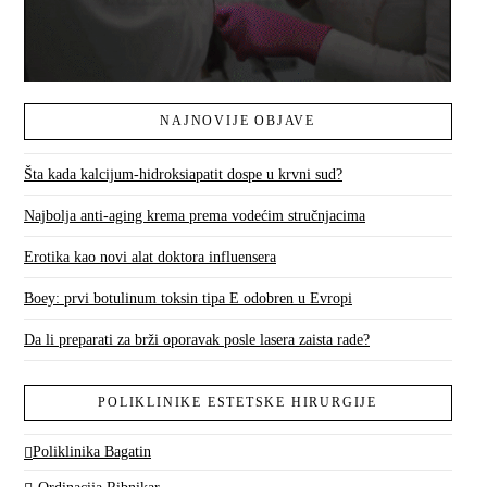
NAJNOVIJE OBJAVE
Šta kada kalcijum-hidroksiapatit dospe u krvni sud?
Najbolja anti-aging krema prema vodećim stručnjacima
Erotika kao novi alat doktora influensera
Boey: prvi botulinum toksin tipa E odobren u Evropi
Da li preparati za brži oporavak posle lasera zaista rade?
POLIKLINIKE ESTETSKE HIRURGIJE
Poliklinika Bagatin