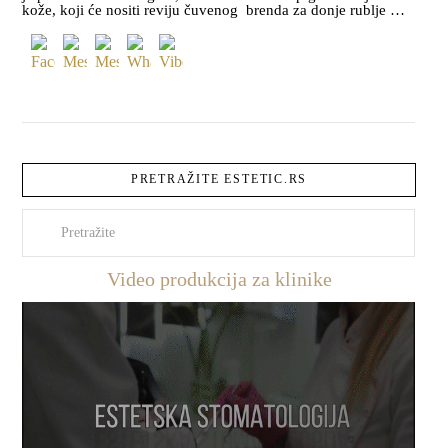
kože, koji će nositi reviju čuvenog brenda za donje rublje …
PRETRAŽITE ESTETIC.RS
Pretraži
Video produkcija za klinike