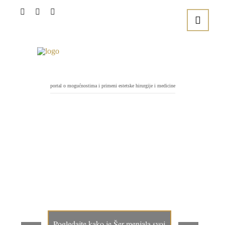
portal o mogućnostima i primeni estetske hirurgije i medicine
Pogledajte kako je Šer menjala svoj