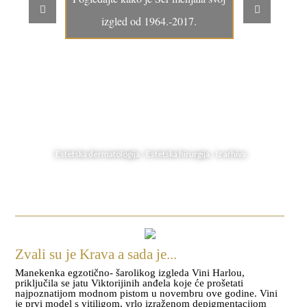
izgled od 1964.-2017.
Estetska dermatologija, Estetska hirurgija, Iz arhiva
Zvali su je Krava a sada je...
Manekenka egzotično- šarolikog izgleda Vini Harlou,
priključila se jatu Viktorijinih anđela koje će prošetati
najpoznatijom modnom pistom u novembru ove godine. Vini
je prvi model s vitiligom, vrlo izraženom depigmentacijom