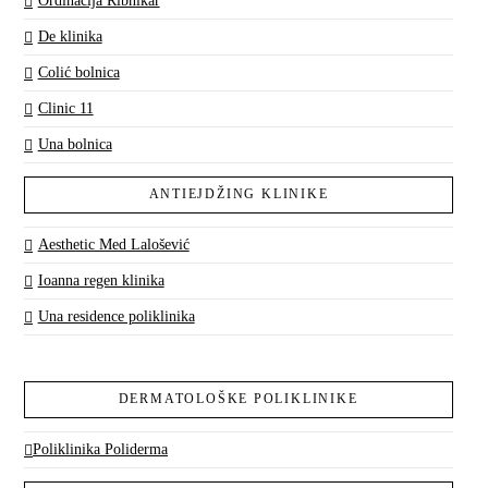
Ordinacija Ribnikar
De klinika
Colić bolnica
Clinic 11
Una bolnica
ANTIEJDŽING KLINIKE
Aesthetic Med Lalošević
Ioanna regen klinika
Una residence poliklinika
DERMATOLOŠKE POLIKLINIKE
Poliklinika Poliderma