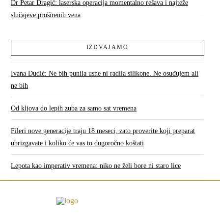
Dr Petar Dragić: laserska operacija momentalno rešava i najteže
slučajeve proširenih vena
IZDVAJAMO
Ivana Dudić: Ne bih punila usne ni radila silikone. Ne osuđujem ali
ne bih
Od kljova do lepih zuba za samo sat vremena
Fileri nove generacije traju 18 meseci, zato proverite koji preparat
ubrizgavate i koliko će vas to dugoročno koštati
Lepota kao imperativ vremena: niko ne želi bore ni staro lice