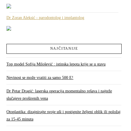
Dr Zoran Aleksić - parodontolog i implantolog
NAJČITANIJE
Top model Sofija Milošević : istinska lepota krije se u stavu
Nevinost se može vratiti za samo 500 E!
Dr Petar Dragić: laserska operacija momentalno rešava i najteže
slučajeve proširenih vena
Otoplastika: dizajnirajte svoje uši i postignite željeni oblik ili položaj
za 15-45 minuta