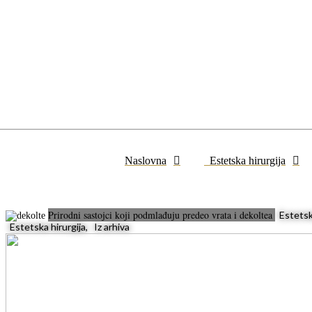
Naslovna
Estetska hirurgija
Prirodni sastojci koji podmlađuju predeo vrata i dekoltea
Estetska
Estetska hirurgija, Iz arhiva