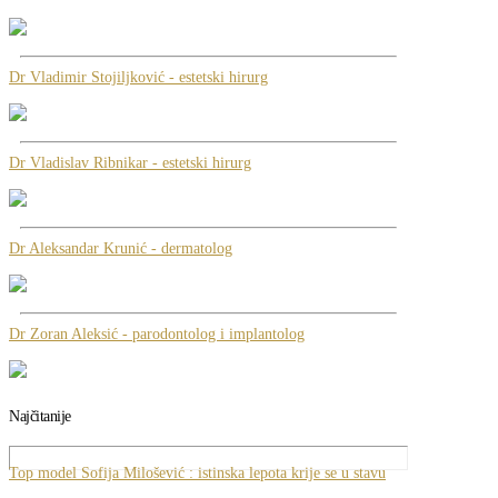
Dr Vladimir Stojiljković - estetski hirurg
Dr Vladislav Ribnikar - estetski hirurg
Dr Aleksandar Krunić - dermatolog
Dr Zoran Aleksić - parodontolog i implantolog
Najčitanije
Top model Sofija Milošević : istinska lepota krije se u stavu