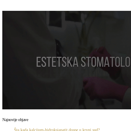
Najnovije objave
Šta kada kalcijum-hidroksiapatit dospe u krvni sud?