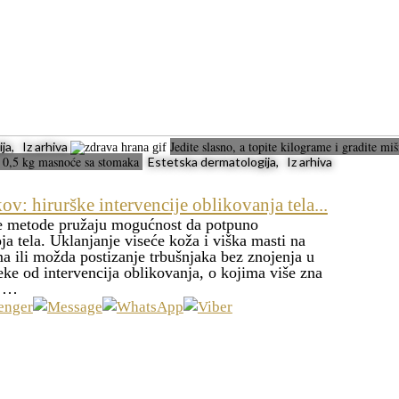
Jedite slasno, a topite kilograme i gradite mi
ja, Iz arhiva
je 0,5 kg masnoće sa stomaka
Estetska dermatologija, Iz arhiva
v: hirurške intervencije oblikovanja tela...
e metode pružaju mogućnost da potpuno
a tela. Uklanjanje viseće koža i viška masti na
a ili možda postizanje trbušnjaka bez znojenja u
eke od intervencija oblikovanja, o kojima više zna
v …