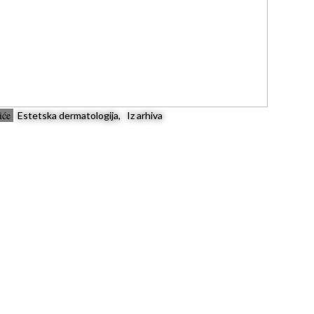
šiće
Estetska dermatologija, Iz arhiva