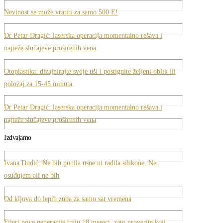
Nevinost se može vratiti za samo 500 E!
Dr Petar Dragić: laserska operacija momentalno rešava i
najteže slučajeve proširenih vena
Otoplastika: dizajnirajte svoje uši i postignite željeni oblik ili
položaj za 15-45 minuta
Dr Petar Dragić: laserska operacija momentalno rešava i
najteže slučajeve proširenih vena
Izdvajamo
Ivana Dudić: Ne bih punila usne ni radila silikone. Ne
osuđujem ali ne bih
Od kljova do lepih zuba za samo sat vremena
Fileri nove generacije traju 18 meseci, zato proverite koji