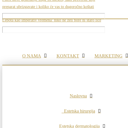
preparat ubrizgavate i koliko će vas to dugoročno koštati
Lepota kao imperativ vremena: niko ne želi bore ni staro lice
O NAMA
KONTAKT
MARKETING
Naslovna
Estetska hirurgija
Estetska dermatologija