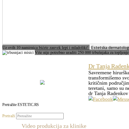
Uz ovih 10 namirnica bićete zauvek lepi i mladoliki!
Estetska dermatologi
Više nije potrebno uraditi 250 000 trbušnjaka za topljen
Dr Tanja Radenko
Savremene hiruršk
transformišemo svoj
kritičnim područjim
teretani, samo su n
dr Tanja Radenko
Pretražite ESTETIC.RS
Pretraži
Video produkcija za klinike