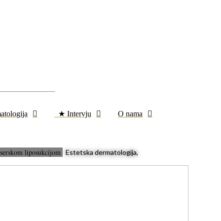
atologija
★ Intervju
O nama
 laserskom liposukcijom
Estetska dermatologija,