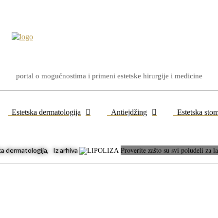
portal o mogućnostima i primeni estetske hirurgije i medicine
Estetska dermatologija
Antiejdžing
Estetska stom
Proverite zašto su svi poludeli za
 dermatologija, Iz arhiva