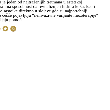
 je jedan od najtraženijih tretmana u estetskoj
a ima sposobnost da revitalizuje i hidrira kožu, kao i
e sastojke direktno u slojeve gde su najpotrebniji.
 češće pojavljuju “neinvazivne varijante mezoterapije“
vljaju pomoću …