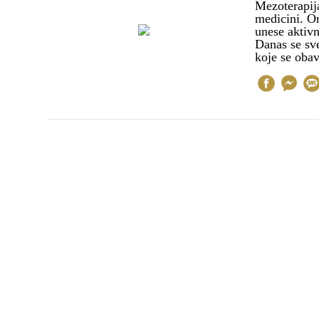
Mezoterapija
medicini. On
unese aktivn
Danas se sve
koje se oba