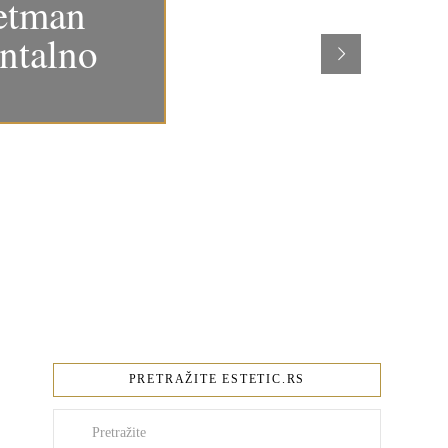
retman
ntalno
PRETRAŽITE ESTETIC.RS
Pretraži