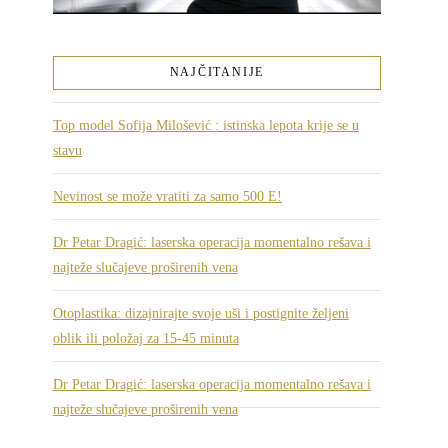
NAJČITANIJE
Top model Sofija Milošević : istinska lepota krije se u
stavu
Nevinost se može vratiti za samo 500 E!
Dr Petar Dragić: laserska operacija momentalno rešava i
najteže slučajeve proširenih vena
Otoplastika: dizajnirajte svoje uši i postignite željeni
oblik ili položaj za 15-45 minuta
Dr Petar Dragić: laserska operacija momentalno rešava i
najteže slučajeve proširenih vena