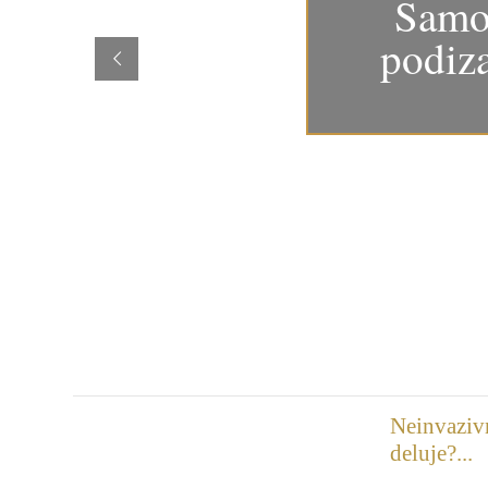
Samo 
podiz
Neinvazivn
deluje?...