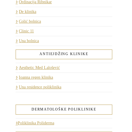
Ordinacija Ribnikar
De klinika
Colić bolnica
Clinic 11
Una bolnica
ANTIEJDŽING KLINIKE
Aesthetic Med Lalošević
Ioanna regen klinika
Una residence poliklinika
DERMATOLOŠKE POLIKLINIKE
Poliklinika Poliderma