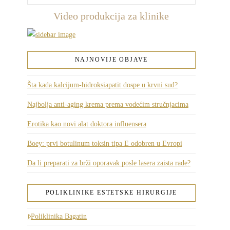
Video produkcija za klinike
NAJNOVIJE OBJAVE
Šta kada kalcijum-hidroksiapatit dospe u krvni sud?
Najbolja anti-aging krema prema vodećim stručnjacima
Erotika kao novi alat doktora influensera
Boey: prvi botulinum toksin tipa E odobren u Evropi
Da li preparati za brži oporavak posle lasera zaista rade?
POLIKLINIKE ESTETSKE HIRURGIJE
Poliklinika Bagatin