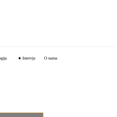
gija
★ Intervju
O nama