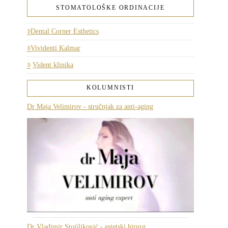
STOMATOLOŠKE ORDINACIJE
Dental Corner Esthetics
Vividenti Kalmar
Vident klinika
KOLUMNISTI
Dr Maja Velimirov - stručnjak za anti-aging
Dr Vladimir Stojiljković - estetski hirurg