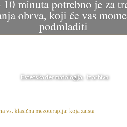
10 minuta potrebno je za t
anja obrva, koji će vas mome
podmladiti
Estetska dermatologija, Iz arhiva
a vs. klasična mezoterapija: koja zaista