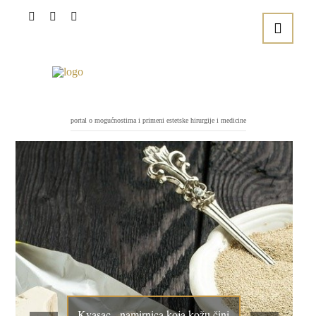
portal o mogućnostima i primeni estetske hirurgije i medicine
Kvasac - namirnica koja kožu čini