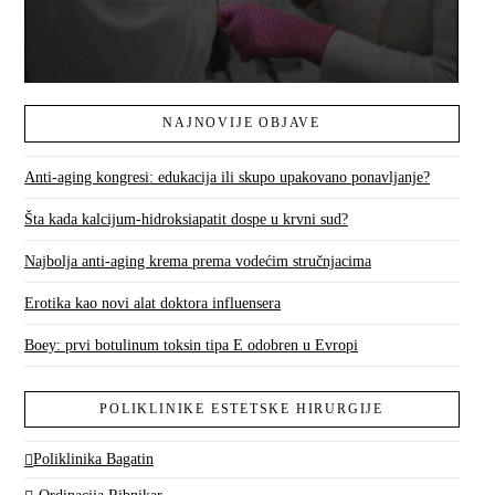
NAJNOVIJE OBJAVE
Anti-aging kongresi: edukacija ili skupo upakovano ponavljanje?
Šta kada kalcijum-hidroksiapatit dospe u krvni sud?
Najbolja anti-aging krema prema vodećim stručnjacima
Erotika kao novi alat doktora influensera
Boey: prvi botulinum toksin tipa E odobren u Evropi
POLIKLINIKE ESTETSKE HIRURGIJE
Poliklinika Bagatin