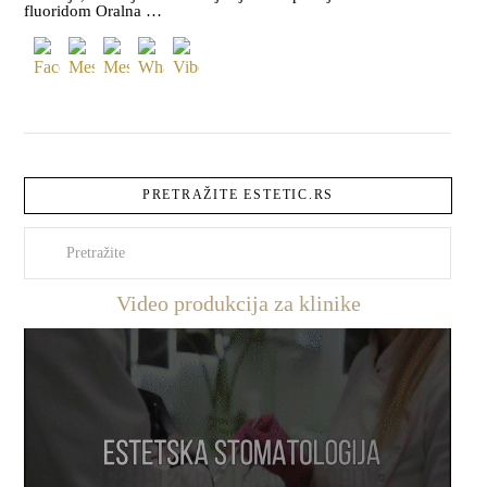
fluoridom Oralna …
PRETRAŽITE ESTETIC.RS
Pretraži
Video produkcija za klinike