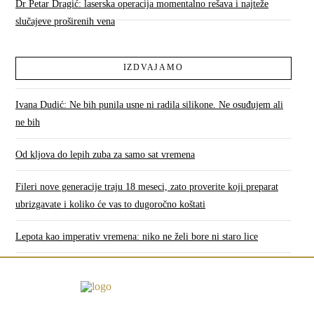
Dr Petar Dragić: laserska operacija momentalno rešava i najteže
slučajeve proširenih vena
IZDVAJAMO
Ivana Dudić: Ne bih punila usne ni radila silikone. Ne osuđujem ali
ne bih
Od kljova do lepih zuba za samo sat vremena
Fileri nove generacije traju 18 meseci, zato proverite koji preparat
ubrizgavate i koliko će vas to dugoročno koštati
Lepota kao imperativ vremena: niko ne želi bore ni staro lice