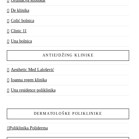
Ordinacija Ribnikar
De klinika
Colić bolnica
Clinic 11
Una bolnica
ANTIEJDŽING KLINIKE
Aesthetic Med Lalošević
Ioanna regen klinika
Una residence poliklinika
DERMATOLOŠKE POLIKLINIKE
Poliklinika Poliderma