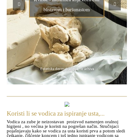
blistavom i baršunastom
Estetska dermatologija, Iz arhiva
Koristi li se vodica za ispiranje usta,...
Vodica za zube je neizostavan proizvod namenjen oralnoj
higijeni , no većina je koristi na pogrešan način. Stručnjaci
pojašnjavaju kako se vodica za usta koristi prva a potom sledi
četkanje, čišćenje koncem i još jedno ispiranje vodicom sa