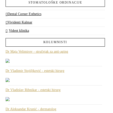
STOMATOLOŠKE ORDINACIJE
Dental Corner Esthetics
Vividenti Kalmar
Vident klinika
KOLUMNISTI
Dr Maja Velimirov - stručnjak za anti-aging
Dr Vladimir Stojiljković - estetski hirurg
Dr Vladislav Ribnikar - estetski hirurg
Dr Aleksandar Krunić - dermatolog