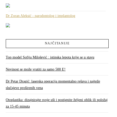
Dr Zoran Aleksić - parodontolog i implantolog
NAJČITANIJE
Top model Sofija Milošević : istinska lepota krije se u stavu
Nevinost se može vratiti za samo 500 E!
Dr Petar Dragić: laserska operacija momentalno rešava i najteže
slučajeve proširenih vena
Otoplastika: dizajnirajte svoje uši i postignite željeni oblik ili položaj
za 15-45 minuta