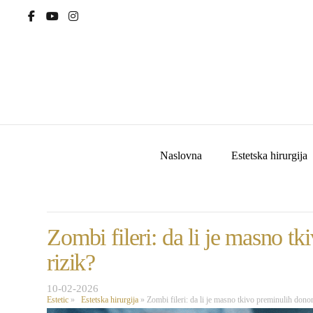
Naslovna
Estetska hirurgija
Zombi fileri: da li je masno tk
rizik?
10-02-2026
Estetic
»
Estetska hirurgija
»
Zombi fileri: da li je masno tkivo preminulih donora