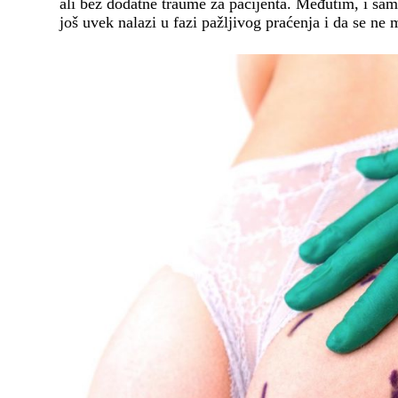
ali bez dodatne traume za pacijenta. Međutim, i sam
još uvek nalazi u fazi pažljivog praćenja i da se n