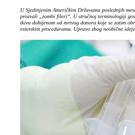
U Sjedinjenim Američkim Državama poslednjih mesec
prozvali „zombi fileri“. U stručnoj terminologiji 
tkivu dobijenom od mrtvog donora koje se zatim obr
estetskim procedurama. Upravo zbog neobične ideje i