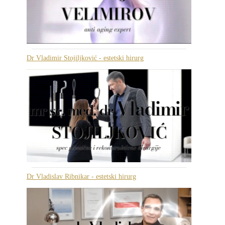
Dr Vladimir Stojiljković - estetski hirurg
Dr Vladislav Ribnikar - estetski hirurg