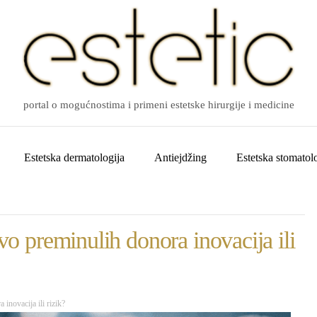
portal o mogućnostima i primeni estetske hirurgije i medicine
Estetska dermatologija
Antiejdžing
Estetska stomatolo
ivo preminulih donora inovacija ili
 inovacija ili rizik?