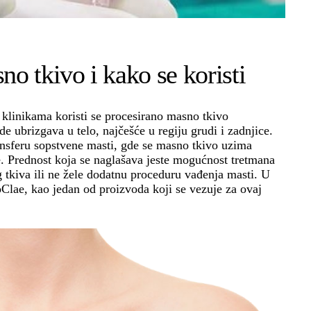
no tkivo i kako se koristi
 klinikama koristi se procesirano masno tkivo
e ubrizgava u telo, najčešće u regiju grudi i zadnjice.
ansferu sopstvene masti, gde se masno tkivo uzima
e. Prednost koja se naglašava jeste mogućnost tretmana
tkiva ili ne žele dodatnu proceduru vađenja masti. U
oClae, kao jedan od proizvoda koji se vezuje za ovaj