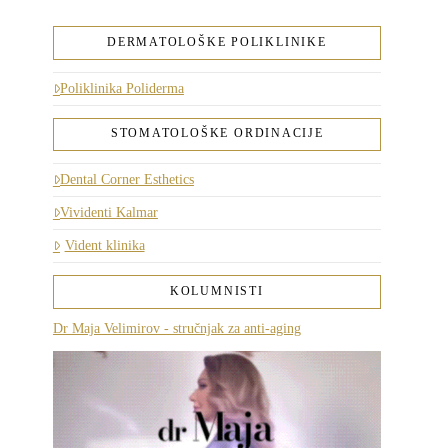
DERMATOLOŠKE POLIKLINIKE
Poliklinika Poliderma
STOMATOLOŠKE ORDINACIJE
Dental Corner Esthetics
Vividenti Kalmar
Vident klinika
KOLUMNISTI
Dr Maja Velimirov - stručnjak za anti-aging