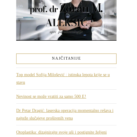
NAJČITANIJE
Top model Sofija Milošević : istinska lepota krije se u
stavu
Nevinost se može vratiti za samo 500 E!
Dr Petar Dragić: laserska operacija momentalno rešava i
najteže slučajeve proširenih vena
Otoplastika: dizajnirajte svoje uši i postignite željeni