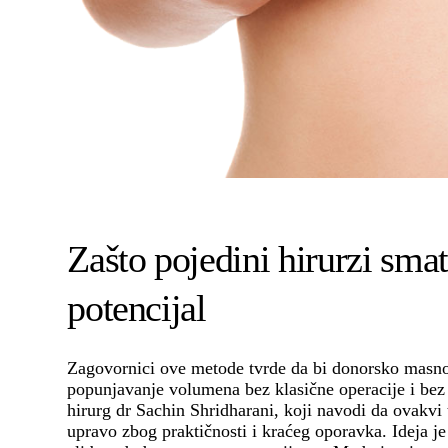
Zašto pojedini hirurzi sma
potencijal
Zagovornici ove metode tvrde da bi donorsko masno 
popunjavanje volumena bez klasične operacije i bez 
hirurg dr Sachin Shridharani, koji navodi da ovakvi
upravo zbog praktičnosti i kraćeg oporavka. Ideja je 