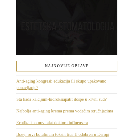
NAJNOVIJE OBJAVE
Anti-aging kongresi: edukacija ili skupo upakovano
ponavljanje?
Šta kada kalcijum-hidroksiapatit dospe u krvni sud?
Najbolja anti-aging krema prema vodećim stručnjacima
Erotika kao novi alat doktora influensera
Boey: prvi botulinum toksin tipa E odobren u Evropi