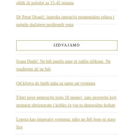
oblik ili položaj za 15-45 minuta
Dr Petar Dragić: laserska operacija momentalno rešava i
najteže slučajeve proširenih vena
IZDVAJAMO
Ivana Dudić: Ne bih punila usne ni radila silikone. Ne
osuđujem ali ne bih
Od kljova do lepih zuba za samo sat vremena
Fileri nove generacije traju 18 meseci, zato proverite koji
preparat ubrizgavate i koliko će vas to dugoročno koštati
Lepota kao imperativ vremena: niko ne želi bore ni staro
lice