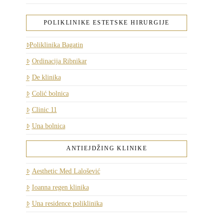
POLIKLINIKE ESTETSKE HIRURGIJE
Poliklinika Bagatin
Ordinacija Ribnikar
De klinika
Colić bolnica
Clinic 11
Una bolnica
ANTIEJDŽING KLINIKE
Aesthetic Med Lalošević
Ioanna regen klinika
Una residence poliklinika