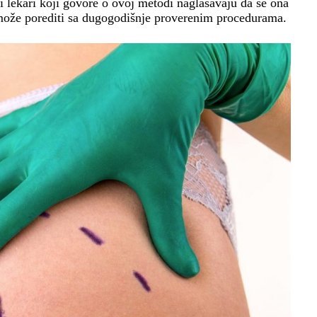
i lekari koji govore o ovoj metodi naglašavaju da se ona
e može porediti sa dugogodišnje proverenim procedurama.