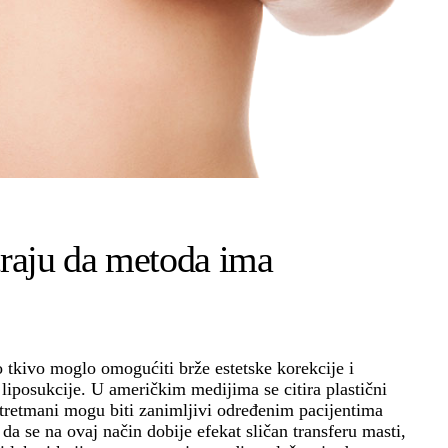
traju da metoda ima
tkivo moglo omogućiti brže estetske korekcije i
liposukcije. U američkim medijima se citira plastični
 tretmani mogu biti zanimljivi određenim pacijentima
da se na ovaj način dobije efekat sličan transferu masti,