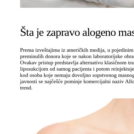
Šta je zapravo alogeno mas
Prema izveštajima iz američkih medija, u pojedinim
preminulih donora koje se nakon laboratorijske obrad
Ovakav pristup predstavlja alternativu klasičnom tr
liposukcijom od samog pacijenta i potom reinjektuj
kod osoba koje nemaju dovoljno sopstvenog masnog 
javnosti se najčešće pominje komercijalni naziv All
trend.