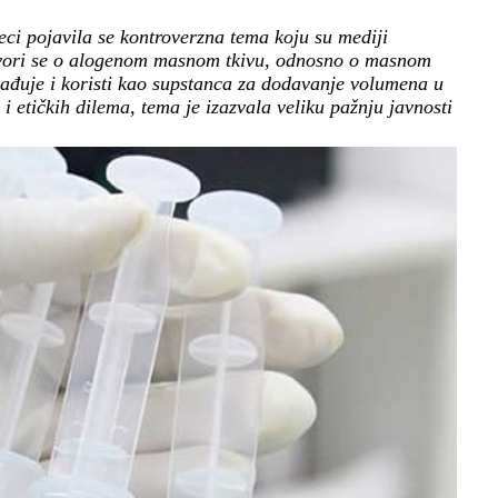
i pojavila se kontroverzna tema koju su mediji
govori se o alogenom masnom tkivu, odnosno o masnom
ađuje i koristi kao supstanca za dodavanje volumena u
 etičkih dilema, tema je izazvala veliku pažnju javnosti