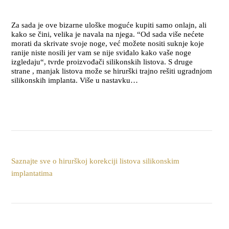
Za sada je ove bizarne uloške moguće kupiti samo onlajn, ali
kako se čini, velika je navala na njega. “Od sada više nećete
morati da skrivate svoje noge, već možete nositi suknje koje
ranije niste nosili jer vam se nije sviđalo kako vaše noge
izgledaju“, tvrde proizvođači silikonskih listova. S druge
strane , manjak listova može se hirurški trajno rešiti ugradnjom
silikonskih implanta. Više u nastavku…
Saznajte sve o hirurškoj korekciji listova silikonskim
implantatima