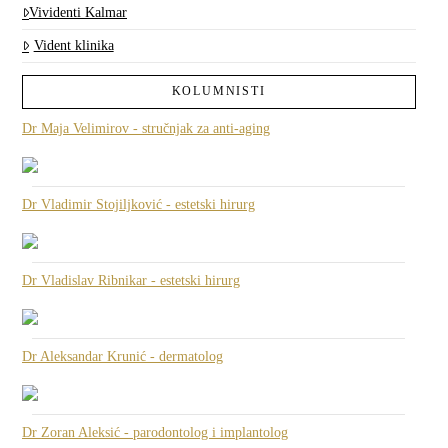
Vividenti Kalmar
Vident klinika
KOLUMNISTI
Dr Maja Velimirov - stručnjak za anti-aging
Dr Vladimir Stojiljković - estetski hirurg
Dr Vladislav Ribnikar - estetski hirurg
Dr Aleksandar Krunić - dermatolog
Dr Zoran Aleksić - parodontolog i implantolog