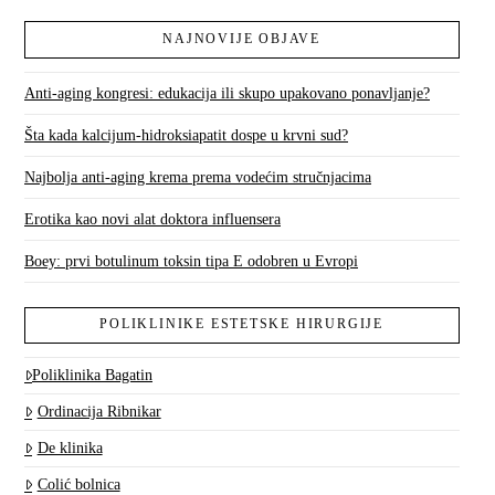
NAJNOVIJE OBJAVE
Anti-aging kongresi: edukacija ili skupo upakovano ponavljanje?
Šta kada kalcijum-hidroksiapatit dospe u krvni sud?
Najbolja anti-aging krema prema vodećim stručnjacima
Erotika kao novi alat doktora influensera
Boey: prvi botulinum toksin tipa E odobren u Evropi
POLIKLINIKE ESTETSKE HIRURGIJE
Poliklinika Bagatin
Ordinacija Ribnikar
De klinika
Colić bolnica