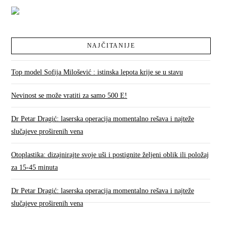
NAJČITANIJE
Top model Sofija Milošević : istinska lepota krije se u stavu
Nevinost se može vratiti za samo 500 E!
Dr Petar Dragić: laserska operacija momentalno rešava i najteže
slučajeve proširenih vena
Otoplastika: dizajnirajte svoje uši i postignite željeni oblik ili položaj
za 15-45 minuta
Dr Petar Dragić: laserska operacija momentalno rešava i najteže
slučajeve proširenih vena