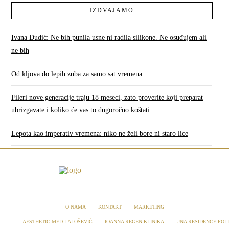
IZDVAJAMO
Ivana Dudić: Ne bih punila usne ni radila silikone. Ne osuđujem ali
ne bih
Od kljova do lepih zuba za samo sat vremena
Fileri nove generacije traju 18 meseci, zato proverite koji preparat
ubrizgavate i koliko će vas to dugoročno koštati
Lepota kao imperativ vremena: niko ne želi bore ni staro lice
O NAMA
KONTAKT
MARKETING
AESTHETIC MED LALOŠEVIĆ
IOANNA REGEN KLINIKA
UNA RESIDENCE POLI