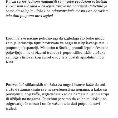
Kinezi su još jednom nadmašili sami sebe prodajom veštačkih
silikonskih uložaka – za lepše listove na nogama! Potrebno je
samo da zalepite uložak na odgovarajuće mesto i on će vašem
telu dati potpuno novi izgled
Ljudi na sve načine pokušavaju da izgledaju što bolje mogu,
zato je industrija bjuti proizvoda za negu ili ulepšavanje tela u
potpunoj ekspanziji. Međutim u širokoj ponudi lepote često se
pojavljuju i neki bizarni trendovi poput silikonskih uložaka
za noge i listove, koji su od ovog leta postali apsolutni hit u
Kini.
Proizvođač silikonskih uložaka za noge i listove kaže da oni
služe da zamaskiraju sve nesavršenosti na nogama, a kako su
pravljeni u boji kože, izgledaćete kao da nemate ni jednu striju
ili ožiljak na nogama. Potrebno je samo da zalepite uložak na
odgovarajuće mesto i on će vašem telu dati potpuno novi
izgled.