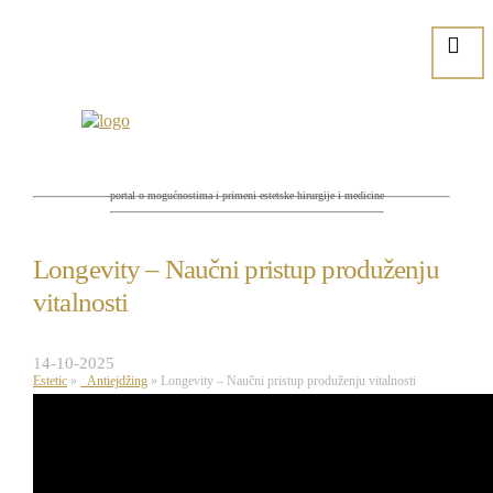
portal o mogućnostima i primeni estetske hirurgije i medicine
Longevity – Naučni pristup produženju
vitalnosti
14-10-2025
Estetic
»
Antiejdžing
»
Longevity – Naučni pristup produženju vitalnosti