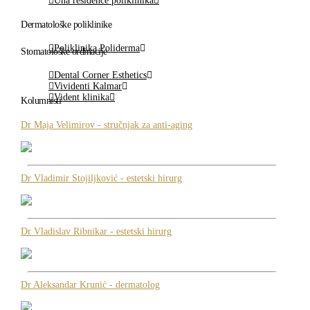
Una residence poliklinika
Dermatološke poliklinike
Poliklinika Poliderma
Stomatološke ordinacije
Dental Corner Esthetics
Vividenti Kalmar
Vident klinika
Kolumnisti
Dr Maja Velimirov - stručnjak za anti-aging
Dr Vladimir Stojiljković - estetski hirurg
Dr Vladislav Ribnikar - estetski hirurg
Dr Aleksandar Krunić - dermatolog