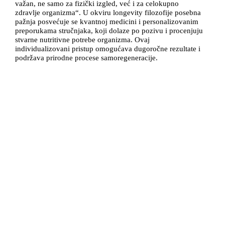
važan, ne samo za fizički izgled, već i za celokupno
zdravlje organizma“. U okviru longevity filozofije posebna
pažnja posvećuje se kvantnoj medicini i personalizovanim
preporukama stručnjaka, koji dolaze po pozivu i procenjuju
stvarne nutritivne potrebe organizma. Ovaj
individualizovani pristup omogućava dugoročne rezultate i
podržava prirodne procese samoregeneracije.