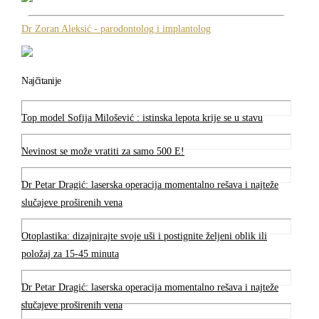
Dr Zoran Aleksić - parodontolog i implantolog
Najčitanije
Top model Sofija Milošević : istinska lepota krije se u stavu
Nevinost se može vratiti za samo 500 E!
Dr Petar Dragić: laserska operacija momentalno rešava i najteže
slučajeve proširenih vena
Otoplastika: dizajnirajte svoje uši i postignite željeni oblik ili
položaj za 15-45 minuta
Dr Petar Dragić: laserska operacija momentalno rešava i najteže
slučajeve proširenih vena