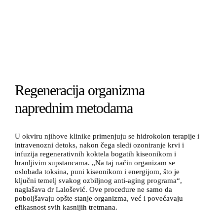
Regeneracija organizma
naprednim metodama
U okviru njihove klinike primenjuju se hidrokolon terapije i
intravenozni detoks, nakon čega sledi ozoniranje krvi i
infuzija regenerativnih koktela bogatih kiseonikom i
hranljivim supstancama. „Na taj način organizam se
oslobađa toksina, puni kiseonikom i energijom, što je
ključni temelj svakog ozbiljnog anti-aging programa“,
naglašava dr Lalošević. Ove procedure ne samo da
poboljšavaju opšte stanje organizma, već i povećavaju
efikasnost svih kasnijih tretmana.