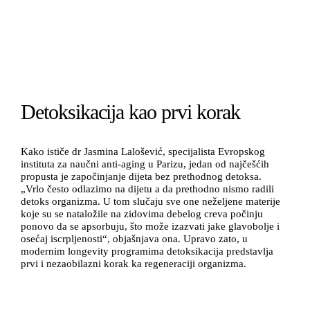
Detoksikacija kao prvi korak
Kako ističe dr Jasmina Lalošević, specijalista Evropskog
instituta za naučni anti-aging u Parizu, jedan od najčešćih
propusta je započinjanje dijeta bez prethodnog detoksa.
„Vrlo često odlazimo na dijetu a da prethodno nismo radili
detoks organizma. U tom slučaju sve one neželjene materije
koje su se nataložile na zidovima debelog creva počinju
ponovo da se apsorbuju, što može izazvati jake glavobolje i
osećaj iscrpljenosti“, objašnjava ona. Upravo zato, u
modernim longevity programima detoksikacija predstavlja
prvi i nezaobilazni korak ka regeneraciji organizma.