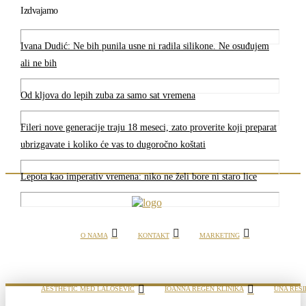
Izdvajamo
Ivana Dudić: Ne bih punila usne ni radila silikone. Ne osuđujem
ali ne bih
Od kljova do lepih zuba za samo sat vremena
Fileri nove generacije traju 18 meseci, zato proverite koji preparat
ubrizgavate i koliko će vas to dugoročno koštati
Lepota kao imperativ vremena: niko ne želi bore ni staro lice
O NAMA
KONTAKT
MARKETING
AESTHETIC MED LALOŠEVIĆ
IOANNA REGEN KLINIKA
UNA RESI