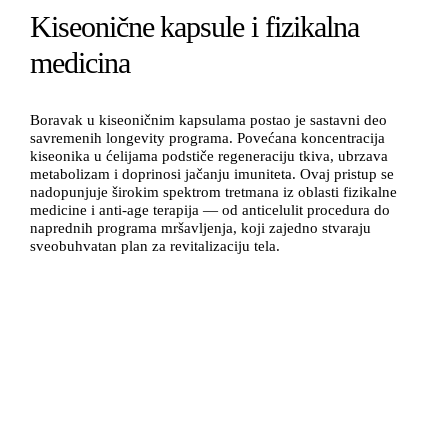
Kiseonične kapsule i fizikalna
medicina
Boravak u kiseoničnim kapsulama postao je sastavni deo
savremenih longevity programa. Povećana koncentracija
kiseonika u ćelijama podstiče regeneraciju tkiva, ubrzava
metabolizam i doprinosi jačanju imuniteta. Ovaj pristup se
nadopunjuje širokim spektrom tretmana iz oblasti fizikalne
medicine i anti-age terapija — od anticelulit procedura do
naprednih programa mršavljenja, koji zajedno stvaraju
sveobuhvatan plan za revitalizaciju tela.