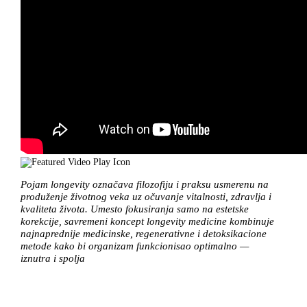
Pojam longevity označava filozofiju i praksu usmerenu na
produženje životnog veka uz očuvanje vitalnosti, zdravlja i
kvaliteta života. Umesto fokusiranja samo na estetske
korekcije, savremeni koncept longevity medicine kombinuje
najnaprednije medicinske, regenerativne i detoksikacione
metode kako bi organizam funkcionisao optimalno —
iznutra i spolja