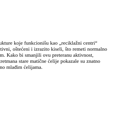
ukture koje funkcionišu kao „reciklažni centri“
tivni, oštećeni i izrazito kiseli, što remeti normalno
em. Kako bi smanjili ovu preteranu aktivnost,
 tretmana stare matične ćelije pokazale su znatno
ično mlađim ćelijama.