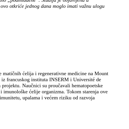
ešno „podmlađene“. Studija je objavljena u
i ovo otkriće jednog dana moglo imati važnu ulogu
je matičnih ćelija i regenerativne medicine na Mount
ci iz francuskog instituta INSERM i Université de
 projektu. Naučnici su proučavali hematopoetske
ne i imunološke ćelije organizma. Tokom starenja ove
 imunitetu, upalama i većem riziku od razvoja