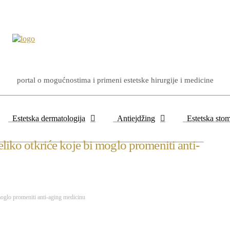
portal o mogućnostima i primeni estetske hirurgije i medicine
Estetska dermatologija
Antiejdžing
Estetska stom
eliko otkriće koje bi moglo promeniti anti-
 moglo promeniti anti-aging medicinu