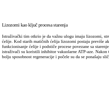
Lizozomi kao ključ procesa starenja
Istraživački tim otkrio je da važnu ulogu imaju lizozomi, str
ćelije. Kod starih matičnih ćelija lizozomi postaju previše ak
funkcionisanje ćelije i podstiče procese povezane sa starenj
istraživači su koristili inhibitor vakuolarne ATP-aze. Nakon
bolju sposobnost regeneracije i počele su da se ponašaju sl