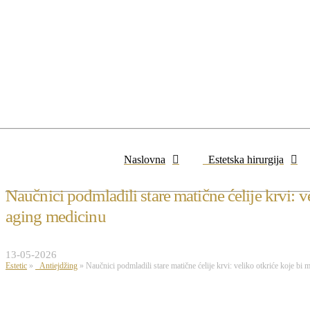
Naslovna
Estetska hirurgija
Naučnici podmladili stare matične ćelije krvi: v
aging medicinu
13-05-2026
Estetic
»
Antiejdžing
»
Naučnici podmladili stare matične ćelije krvi: veliko otkriće koje bi