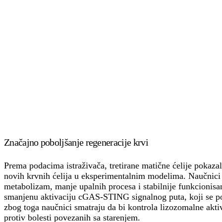
Značajno poboljšanje regeneracije krvi
Prema podacima istraživača, tretirane matične ćelije pokaza
novih krvnih ćelija u eksperimentalnim modelima. Naučnici 
metabolizam, manje upalnih procesa i stabilnije funkcionisan
smanjenu aktivaciju cGAS-STING signalnog puta, koji se po
zbog toga naučnici smatraju da bi kontrola lizozomalne akti
protiv bolesti povezanih sa starenjem.