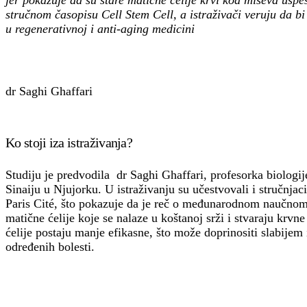
jer pokazuje da su stare matične ćelije krvi kod miševa usp
stručnom časopisu Cell Stem Cell, a istraživači veruju da b
u regenerativnoj i anti-aging medicini
dr Saghi Ghaffari
Ko stoji iza istraživanja?
Studiju je predvodila dr
Saghi Ghaffari
, profesorka biologi
Sinaiju u Njujorku. U istraživanju su učestvovali i stručnja
Paris Cité, što pokazuje da je reč o međunarodnom naučnom
matične ćelije koje se nalaze u koštanoj srži i stvaraju krv
ćelije postaju manje efikasne, što može doprinositi slabijem
određenih bolesti.