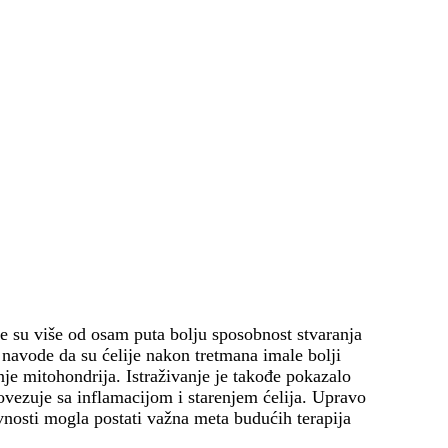
le su više od osam puta bolju sposobnost stvaranja
navode da su ćelije nakon tretmana imale bolji
je mitohondrija. Istraživanje je takođe pokazalo
vezuje sa inflamacijom i starenjem ćelija. Upravo
vnosti mogla postati važna meta budućih terapija