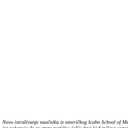
Novo istraživanje naučnika iz američkog
Icahn School of M