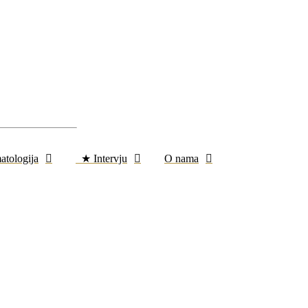
atologija
★ Intervju
O nama