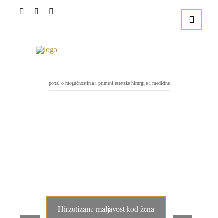
portal o mogućnostima i primeni estetske hirurgije i medicine
Hirzutizam: maljavost kod žena