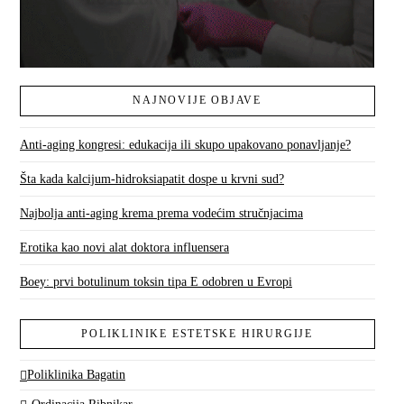
NAJNOVIJE OBJAVE
Anti-aging kongresi: edukacija ili skupo upakovano ponavljanje?
Šta kada kalcijum-hidroksiapatit dospe u krvni sud?
Najbolja anti-aging krema prema vodećim stručnjacima
Erotika kao novi alat doktora influensera
Boey: prvi botulinum toksin tipa E odobren u Evropi
POLIKLINIKE ESTETSKE HIRURGIJE
Poliklinika Bagatin