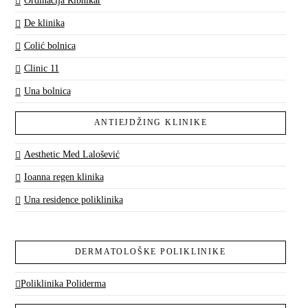
Ordinacija Ribnikar
De klinika
Colić bolnica
Clinic 11
Una bolnica
ANTIEJDŽING KLINIKE
Aesthetic Med Lalošević
Ioanna regen klinika
Una residence poliklinika
DERMATOLOŠKE POLIKLINIKE
Poliklinika Poliderma