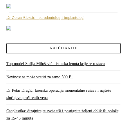
Dr Zoran Aleksić - parodontolog i implantolog
NAJČITANIJE
Top model Sofija Milošević : istinska lepota krije se u stavu
Nevinost se može vratiti za samo 500 E!
Dr Petar Dragić: laserska operacija momentalno rešava i najteže
slučajeve proširenih vena
Otoplastika: dizajnirajte svoje uši i postignite željeni oblik ili položaj
za 15-45 minuta