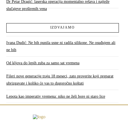
Dr Petar Dragić: laserska operacija momentalno rešava i najteže
slučajeve proširenih vena
IZDVAJAMO
Ivana Dudić: Ne bih punila usne ni radila silikone. Ne osuđujem ali
ne bih
Od kljova do lepih zuba za samo sat vremena
Fileri nove generacije traju 18 meseci, zato proverite koji preparat
ubrizgavate i koliko će vas to dugoročno koštati
Lepota kao imperativ vremena: niko ne želi bore ni staro lice