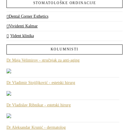
STOMATOLOŠKE ORDINACIJE
Dental Corner Esthetics
Vividenti Kalmar
Vident klinika
KOLUMNISTI
Dr Maja Velimirov - stručnjak za anti-aging
Dr Vladimir Stojiljković - estetski hirurg
Dr Vladislav Ribnikar - estetski hirurg
Dr Aleksandar Krunić - dermatolog