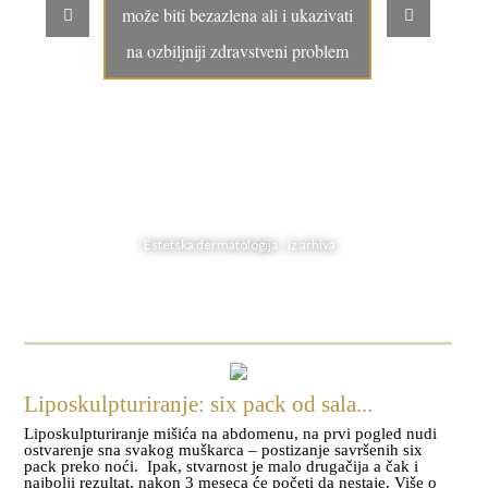
može biti bezazlena ali i ukazivati
na ozbiljniji zdravstveni problem
Estetska dermatologija, Iz arhiva
Liposkulpturiranje: six pack od sala...
Liposkulpturiranje mišića na abdomenu, na prvi pogled nudi
ostvarenje sna svakog muškarca – postizanje savršenih six
pack preko noći. Ipak, stvarnost je malo drugačija a čak i
najbolji rezultat, nakon 3 meseca će početi da nestaje. Više o