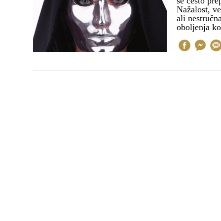
se često pre
Nažalost, ve
ali nestručn
oboljenja k