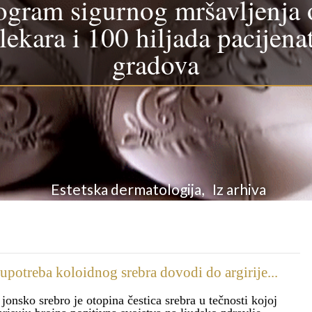
ogram sigurnog mršavljenja 
lekara i 100 hiljada pacijena
gradova
Estetska dermatologija, Iz arhiva
upotreba koloidnog srebra dovodi do argirije...
 jonsko srebro je otopina čestica srebra u tečnosti kojoj