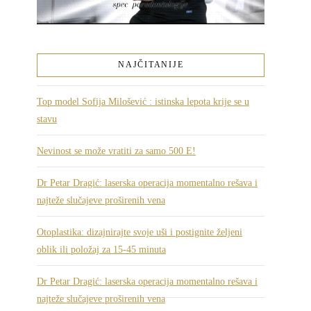
NAJČITANIJE
Top model Sofija Milošević : istinska lepota krije se u
stavu
Nevinost se može vratiti za samo 500 E!
Dr Petar Dragić: laserska operacija momentalno rešava i
najteže slučajeve proširenih vena
Otoplastika: dizajnirajte svoje uši i postignite željeni
oblik ili položaj za 15-45 minuta
Dr Petar Dragić: laserska operacija momentalno rešava i
najteže slučajeve proširenih vena