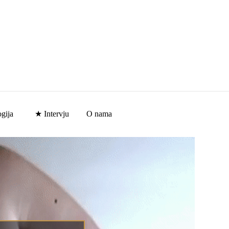
gija
★ Intervju
O nama