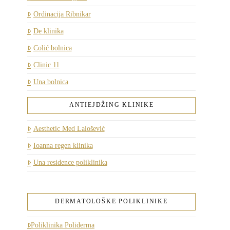
Ordinacija Ribnikar
De klinika
Colić bolnica
Clinic 11
Una bolnica
ANTIEJDŽING KLINIKE
Aesthetic Med Lalošević
Ioanna regen klinika
Una residence poliklinika
DERMATOLOŠKE POLIKLINIKE
Poliklinika Poliderma