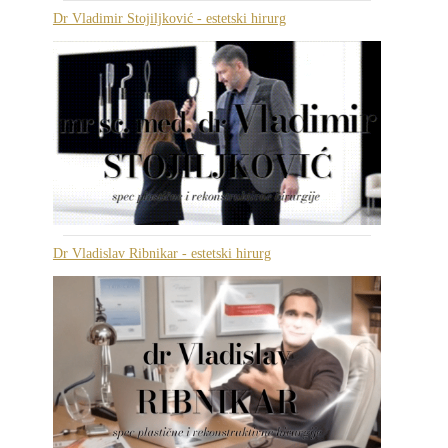
Dr Vladimir Stojiljković - estetski hirurg
Dr Vladislav Ribnikar - estetski hirurg