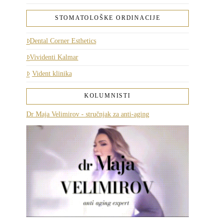
STOMATOLOŠKE ORDINACIJE
Dental Corner Esthetics
Vividenti Kalmar
Vident klinika
KOLUMNISTI
Dr Maja Velimirov - stručnjak za anti-aging