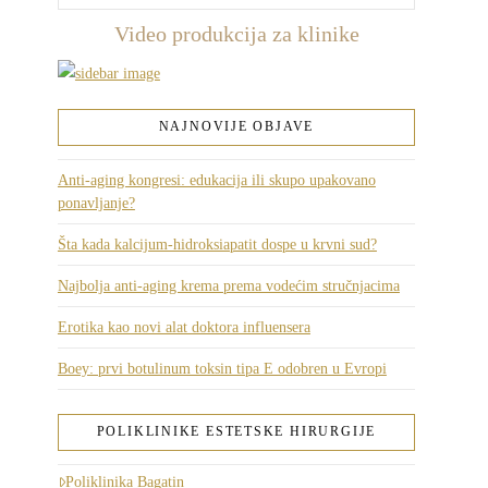
Video produkcija za klinike
NAJNOVIJE OBJAVE
Anti-aging kongresi: edukacija ili skupo upakovano
ponavljanje?
Šta kada kalcijum-hidroksiapatit dospe u krvni sud?
Najbolja anti-aging krema prema vodećim stručnjacima
Erotika kao novi alat doktora influensera
Boey: prvi botulinum toksin tipa E odobren u Evropi
POLIKLINIKE ESTETSKE HIRURGIJE
Poliklinika Bagatin