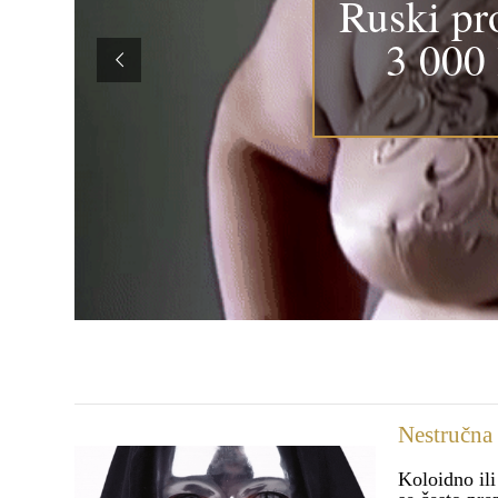
Ruski pr
3 000 
Nestručna 
Koloidno ili