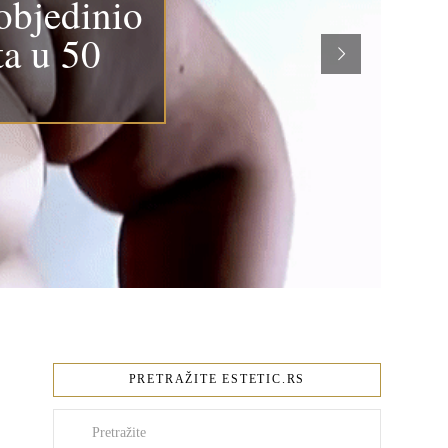
objedinio
ta u 50
PRETRAŽITE ESTETIC.RS
Pretraži