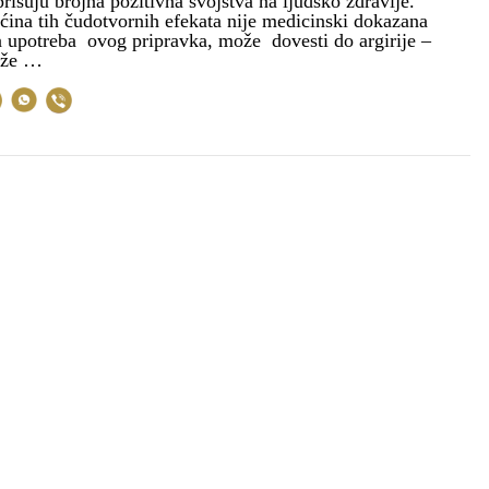
prisuju brojna pozitivna svojstva na ljudsko zdravlje.
ćina tih čudotvornih efekata nije medicinski dokazana
a upotreba ovog pripravka, može dovesti do argirije –
ože …