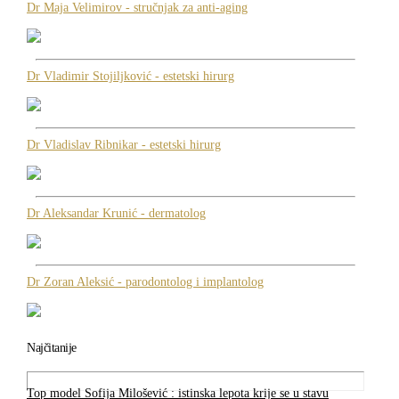
Dr Maja Velimirov - stručnjak za anti-aging
Dr Vladimir Stojiljković - estetski hirurg
Dr Vladislav Ribnikar - estetski hirurg
Dr Aleksandar Krunić - dermatolog
Dr Zoran Aleksić - parodontolog i implantolog
Najčitanije
Top model Sofija Milošević : istinska lepota krije se u stavu