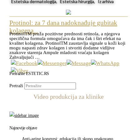
Estetska dermatologija, Estetska hirurgija, Iz arhiva
Protinol: za 7 dana nadoknađuje gubitak
kolagena...
ProtinolTM pruža pozitivne prednosti retinola, a njegova
specifična formula omogućava da ima čak i širi efekat na
kvalitet kolagena. ProtinolTM zaustavlja signale u koži koji
mogu napasti zdrav kolagen i stvoriti dodatne vidljive
znakove starenja Ampule mladosti vraćaju kolagen
Zahvaljujući …
Pretražite ESTETIC.RS
Pretraži
Video produkcija za klinike
Najnovije objave
Anti-aging kongresi: edukacija ili skupo upakovano