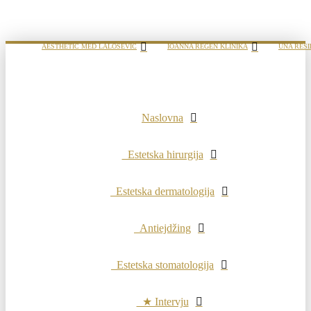
AESTHETIC MED LALOŠEVIĆ
IOANNA REGEN KLINIKA
UNA RESI
Naslovna
Estetska hirurgija
Estetska dermatologija
Antiejdžing
Estetska stomatologija
★ Intervju