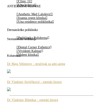
Clinic 11
Una bolnica
ANTIEJDŽING KLINIKE
Aesthetic Med Lalošević
Ioanna regen klinika
Una residence poliklinika
Dermatološke poliklinike
Poliklinika Poliderma
Stomatološke ordinacije
Dental Corner Esthetics
Vividenti Kalmar
Vident klinika
Kolumnisti
Dr Maja Velimirov - stručnjak za anti-aging
Dr Vladimir Stojiljković - estetski hirurg
Dr Vladislav Ribnikar - estetski hirurg