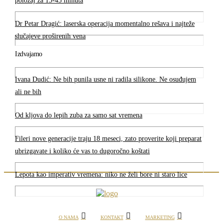
položaj za 15-45 minuta
Dr Petar Dragić: laserska operacija momentalno rešava i najteže
slučajeve proširenih vena
Izdvajamo
Ivana Dudić: Ne bih punila usne ni radila silikone. Ne osuđujem
ali ne bih
Od kljova do lepih zuba za samo sat vremena
Fileri nove generacije traju 18 meseci, zato proverite koji preparat
ubrizgavate i koliko će vas to dugoročno koštati
Lepota kao imperativ vremena: niko ne želi bore ni staro lice
O NAMA
KONTAKT
MARKETING