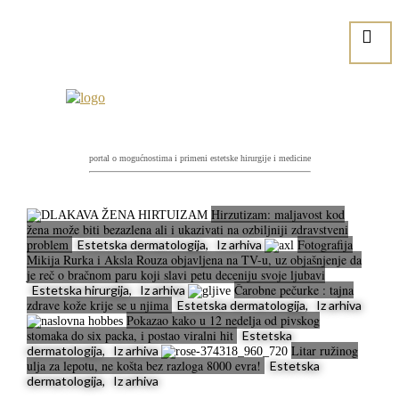
portal o mogućnostima i primeni estetske hirurgije i medicine
Hirzutizam: maljavost kod
žena može biti bezazlena ali i ukazivati na ozbiljniji zdravstveni
problem
Fotografija
Estetska dermatologija, Iz arhiva
Mikija Rurka i Aksla Rouza objavljena na TV-u, uz objašnjenje da
je reč o bračnom paru koji slavi petu deceniju svoje ljubavi
Čarobne pečurke : tajna
Estetska hirurgija, Iz arhiva
zdrave kože krije se u njima
Estetska dermatologija, Iz arhiva
Pokazao kako u 12 nedelja od pivskog
stomaka do six packa, i postao viralni hit
Estetska
Litar ružinog
dermatologija, Iz arhiva
ulja za lepotu, ne košta bez razloga 8000 evra!
Estetska
dermatologija, Iz arhiva