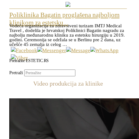
Poliklinika Bagatin proglašena najboljom
klinikom za estetsku...
Vodeća organizacija za zdravstveni turizam IMTJ Medical
Travel , dodelila je hrvatskoj Poliklinici Bagatin nagradu za
najbolju međunarodnu kliniku za estetsku hirurgiju u 2019.
godini. Ceremonija se održala se u Berlinu pre 2 dana, uz
učešće 45 zemalja iz celog …
Pretražite ESTETIC.RS
Pretraži
Video produkcija za klinike