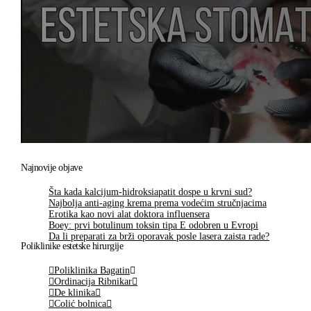
Najnovije objave
Šta kada kalcijum-hidroksiapatit dospe u krvni sud?
Najbolja anti-aging krema prema vodećim stručnjacima
Erotika kao novi alat doktora influensera
Boey: prvi botulinum toksin tipa E odobren u Evropi
Da li preparati za brži oporavak posle lasera zaista rade?
Poliklinike estetske hirurgije
Poliklinika Bagatin
Ordinacija Ribnikar
De klinika
Colić bolnica