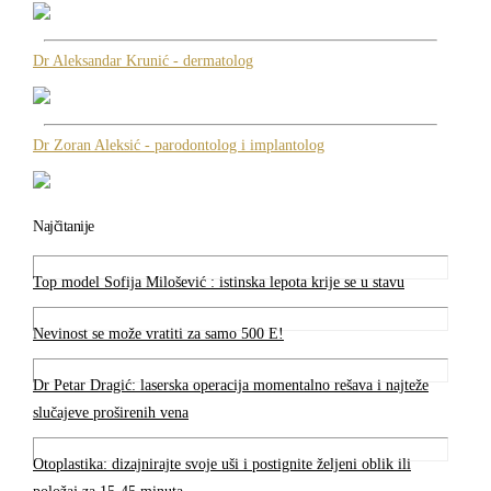
Dr Aleksandar Krunić - dermatolog
Dr Zoran Aleksić - parodontolog i implantolog
Najčitanije
Top model Sofija Milošević : istinska lepota krije se u stavu
Nevinost se može vratiti za samo 500 E!
Dr Petar Dragić: laserska operacija momentalno rešava i najteže
slučajeve proširenih vena
Otoplastika: dizajnirajte svoje uši i postignite željeni oblik ili