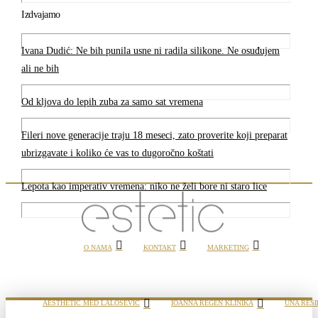
Izdvajamo
Ivana Dudić: Ne bih punila usne ni radila silikone. Ne osuđujem
ali ne bih
Od kljova do lepih zuba za samo sat vremena
Fileri nove generacije traju 18 meseci, zato proverite koji preparat
ubrizgavate i koliko će vas to dugoročno koštati
Lepota kao imperativ vremena: niko ne želi bore ni staro lice
O NAMA
KONTAKT
MARKETING
AESTHETIC MED LALOŠEVIĆ
IOANNA REGEN KLINIKA
UNA RESI