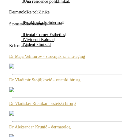
Una residence poliklinika
Dermatološke poliklinike
Poliklinika Poliderma
Stomatološke ordinacije
Dental Corner Esthetics
Vividenti Kalmar
Vident klinika
Kolumnisti
Dr Maja Velimirov - stručnjak za anti-aging
Dr Vladimir Stojiljković - estetski hirurg
Dr Vladislav Ribnikar - estetski hirurg
Dr Aleksandar Krunić - dermatolog