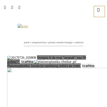
portal o mogućnostima i primeni estetske hirurgije i medicine
Verujete li da ovaj ''momak'' ima 50
godina?!
Iz arhiva
Platizmoplastika: korekcija opuštenog mišića na vratu
Iz arhiva