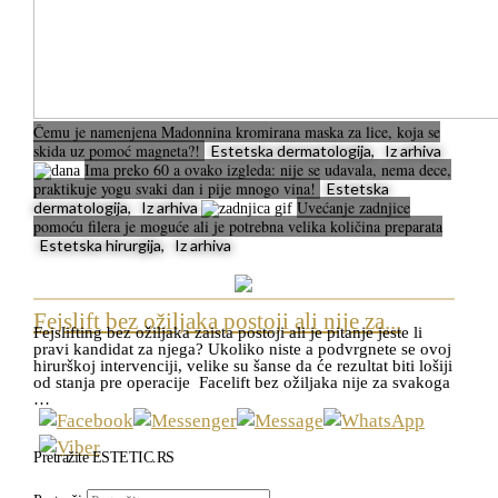
Čemu je namenjena Madonnina kromirana maska za lice, koja se
skida uz pomoć magneta?!
Estetska dermatologija, Iz arhiva
Ima preko 60 a ovako izgleda: nije se udavala, nema dece,
praktikuje yogu svaki dan i pije mnogo vina!
Estetska
Uvećanje zadnjice
dermatologija, Iz arhiva
pomoću filera je moguće ali je potrebna velika količina preparata
Estetska hirurgija, Iz arhiva
Fejslift bez ožiljaka postoji ali nije za...
Fejslifting bez ožiljaka zaista postoji ali je pitanje jeste li
pravi kandidat za njega? Ukoliko niste a podvrgnete se ovoj
hirurškoj intervenciji, velike su šanse da će rezultat biti lošiji
od stanja pre operacije Facelift bez ožiljaka nije za svakoga
…
Pretražite ESTETIC.RS