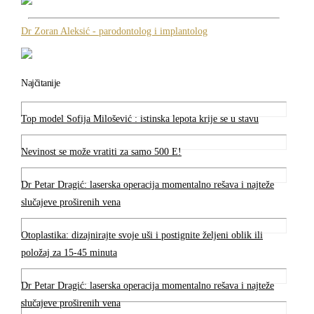
Dr Zoran Aleksić - parodontolog i implantolog
Najčitanije
Top model Sofija Milošević : istinska lepota krije se u stavu
Nevinost se može vratiti za samo 500 E!
Dr Petar Dragić: laserska operacija momentalno rešava i najteže
slučajeve proširenih vena
Otoplastika: dizajnirajte svoje uši i postignite željeni oblik ili
položaj za 15-45 minuta
Dr Petar Dragić: laserska operacija momentalno rešava i najteže
slučajeve proširenih vena