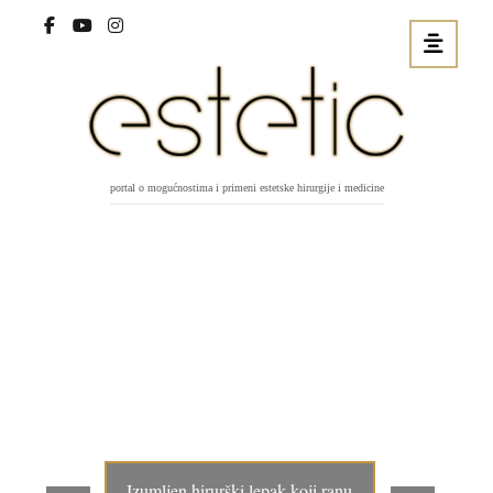
portal o mogućnostima i primeni estetske hirurgije i medicine
Izumljen hirurški lepak koji ranu