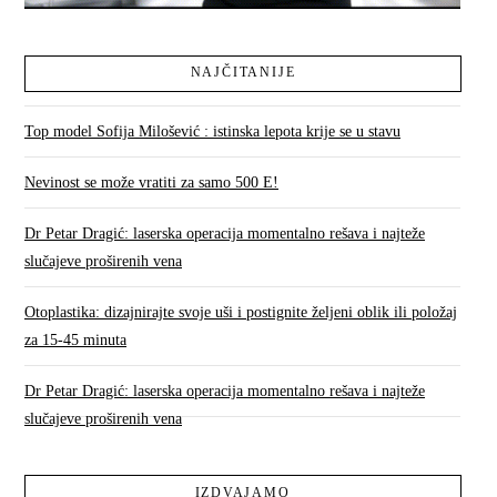
NAJČITANIJE
Top model Sofija Milošević : istinska lepota krije se u stavu
Nevinost se može vratiti za samo 500 E!
Dr Petar Dragić: laserska operacija momentalno rešava i najteže
slučajeve proširenih vena
Otoplastika: dizajnirajte svoje uši i postignite željeni oblik ili položaj
za 15-45 minuta
Dr Petar Dragić: laserska operacija momentalno rešava i najteže
slučajeve proširenih vena
IZDVAJAMO