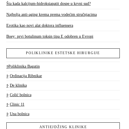
Šta kada kalcijum-hidroksiapatit dospe u krvni sud?
Najbolja anti-aging krema prema vodećim stručnjacima
Erotika kao novi alat doktora influensera
Boey: prvi botulinum toksin tipa E odobren u Evropi
POLIKLINIKE ESTETSKE HIRURGIJE
Poliklinika Bagatin
Ordinacija Ribnikar
De klinika
Colić bolnica
Clinic 11
Una bolnica
ANTIEJDŽING KLINIKE