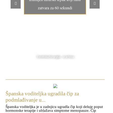
zatvara za 60 sekundi
Estetska hirurgija, Iz arhiva
Španska voditeljka ugradila čip za
podmlađivanje u...
Španska voditeljka je u zadnjicu ugradla čip koji deluje poput
hormonske terapije i ublažava simptome menopauze. Čip