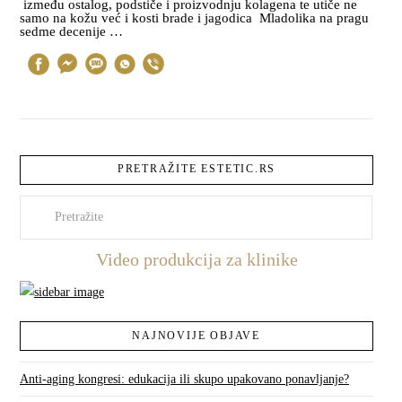
između ostalog, podstiče i proizvodnju kolagena te utiče ne
samo na kožu već i kosti brade i jagodica Mladolika na pragu
sedme decenije …
PRETRAŽITE ESTETIC.RS
Pretraži
Video produkcija za klinike
NAJNOVIJE OBJAVE
Anti-aging kongresi: edukacija ili skupo upakovano ponavljanje?