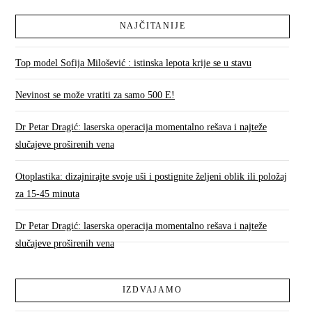
NAJČITANIJE
Top model Sofija Milošević : istinska lepota krije se u stavu
Nevinost se može vratiti za samo 500 E!
Dr Petar Dragić: laserska operacija momentalno rešava i najteže
slučajeve proširenih vena
Otoplastika: dizajnirajte svoje uši i postignite željeni oblik ili položaj
za 15-45 minuta
Dr Petar Dragić: laserska operacija momentalno rešava i najteže
slučajeve proširenih vena
IZDVAJAMO