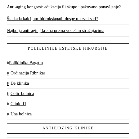
Anti-aging kongresi: edukacija ili skupo upakovano ponavljanje?
Šta kada kalcijum-hidroksiapatit dospe u krvni sud?
Najbolja anti-aging krema prema vodećim stručnjacima
POLIKLINIKE ESTETSKE HIRURGIJE
Poliklinika Bagatin
Ordinacija Ribnikar
De klinika
Colić bolnica
Clinic 11
Una bolnica
ANTIEJDŽING KLINIKE