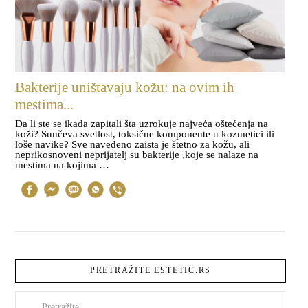
Bakterije uništavaju kožu: na ovim ih
mestima...
Da li ste se ikada zapitali šta uzrokuje najveća oštećenja na
koži? Sunčeva svetlost, toksične komponente u kozmetici ili
loše navike? Sve navedeno zaista je štetno za kožu, ali
neprikosnoveni neprijatelj su bakterije ,koje se nalaze na
mestima na kojima …
PRETRAŽITE ESTETIC.RS
Pretraži