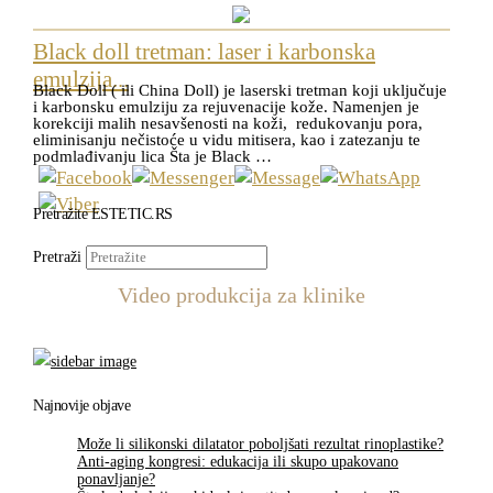
Black doll tretman: laser i karbonska
emulzija...
Black Doll ( ili China Doll) je laserski tretman koji uključuje
i karbonsku emulziju za rejuvenacije kože. Namenjen je
korekciji malih nesavšenosti na koži, redukovanju pora,
eliminisanju nečistoće u vidu mitisera, kao i zatezanju te
podmlađivanju lica Šta je Black …
Pretražite ESTETIC.RS
Pretraži
Video produkcija za klinike
Najnovije objave
Može li silikonski dilatator poboljšati rezultat rinoplastike?
Anti-aging kongresi: edukacija ili skupo upakovano
ponavljanje?