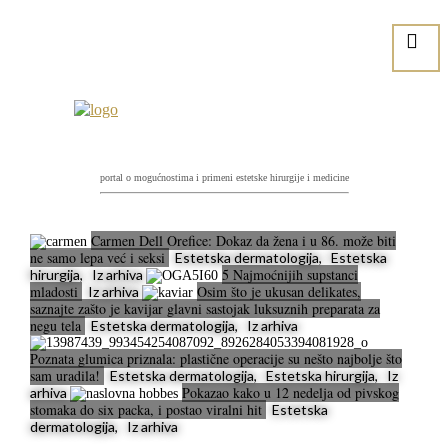
portal o mogućnostima i primeni estetske hirurgije i medicine
Carmen Dell Orefice: Dokaz da žena i u 86. može biti
ne samo lepa već i seksi
Estetska dermatologija, Estetska
5 Najmoćnijih supstanci
hirurgija, Iz arhiva
mladosti
Osim što je ukusan delikates,
Iz arhiva
saznajte zašto je kavijar glavni sastojak luksuznih preparata za
negu tela
Estetska dermatologija, Iz arhiva
Poznata glumica priznala: plastične operacije su nešto najbolje što
sam uradila!
Estetska dermatologija, Estetska hirurgija, Iz
Pokazao kako u 12 nedelja od pivskog
arhiva
stomaka do six packa, i postao viralni hit
Estetska
dermatologija, Iz arhiva