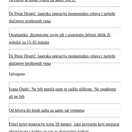
Dr Petar Dragić: laserska operacija momentalno rešava i najteže
slučajeve proširenih vena
Otoplastika: dizajnirajte svoje uši i postignite željeni oblik ili
položaj za 15-45 minuta
Dr Petar Dragić: laserska operacija momentalno rešava i najteže
slučajeve proširenih vena
Izdvajamo
Ivana Dudić: Ne bih punila usne ni radila silikone. Ne osuđujem
ali ne bih
Od kljova do lepih zuba za samo sat vremena
Fileri nove generacije traju 18 meseci, zato proverite koji preparat
ubrizgavate i koliko će vas to dugoročno koštati