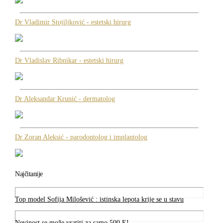
Dr Vladimir Stojiljković - estetski hirurg
Dr Vladislav Ribnikar - estetski hirurg
Dr Aleksandar Krunić - dermatolog
Dr Zoran Aleksić - parodontolog i implantolog
Najčitanije
Top model Sofija Milošević : istinska lepota krije se u stavu
Nevinost se može vratiti za samo 500 E!