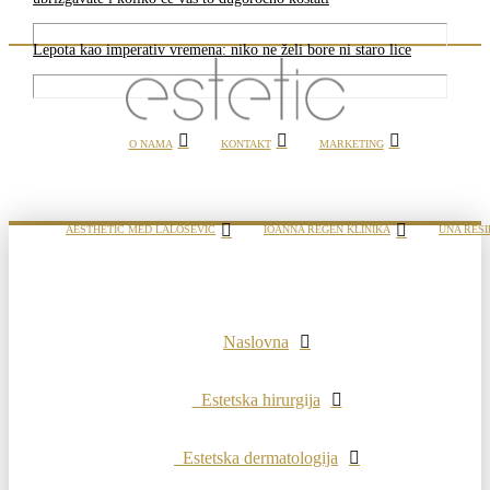
Lepota kao imperativ vremena: niko ne želi bore ni staro lice
O NAMA
KONTAKT
MARKETING
AESTHETIC MED LALOŠEVIĆ
IOANNA REGEN KLINIKA
UNA RESI
Naslovna
Estetska hirurgija
Estetska dermatologija