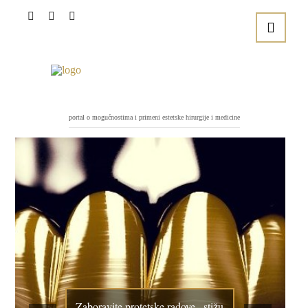
portal o mogućnostima i primeni estetske hirurgije i medicine
Zaboravite protetske radove , stižu