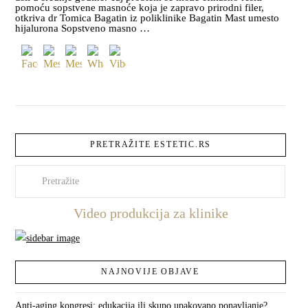
pomoću sopstvene masnoće koja je zapravo prirodni filer,
otkriva dr Tomica Bagatin iz poliklinike Bagatin Mast umesto
hijalurona Sopstveno masno …
PRETRAŽITE ESTETIC.RS
Pretraži
Video produkcija za klinike
NAJNOVIJE OBJAVE
Anti-aging kongresi: edukacija ili skupo upakovano ponavljanje?