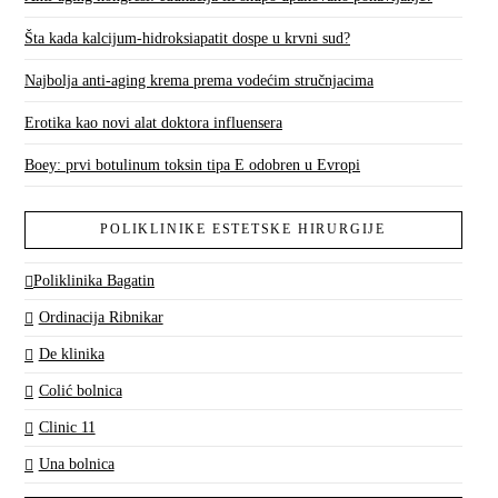
Šta kada kalcijum-hidroksiapatit dospe u krvni sud?
Najbolja anti-aging krema prema vodećim stručnjacima
Erotika kao novi alat doktora influensera
Boey: prvi botulinum toksin tipa E odobren u Evropi
POLIKLINIKE ESTETSKE HIRURGIJE
Poliklinika Bagatin
Ordinacija Ribnikar
De klinika
Colić bolnica
Clinic 11
Una bolnica