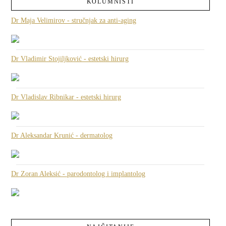
KOLUMNISTI
Dr Maja Velimirov - stručnjak za anti-aging
Dr Vladimir Stojiljković - estetski hirurg
Dr Vladislav Ribnikar - estetski hirurg
Dr Aleksandar Krunić - dermatolog
Dr Zoran Aleksić - parodontolog i implantolog