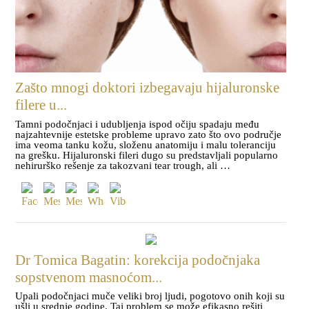
Zašto mnogi doktori izbegavaju hijaluronske
filere u...
Tamni podočnjaci i udubljenja ispod očiju spadaju među
najzahtevnije estetske probleme upravo zato što ovo područje
ima veoma tanku kožu, složenu anatomiju i malu toleranciju
na grešku. Hijaluronski fileri dugo su predstavljali popularno
nehirurško rešenje za takozvani tear trough, ali …
Dr Tomica Bagatin: korekcija podočnjaka
sopstvenom masnoćom...
Upali podočnjaci muče veliki broj ljudi, pogotovo onih koji su
ušli u srednje godine. Taj problem se može efikasno rešiti