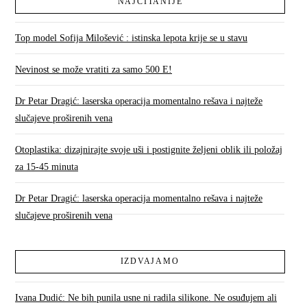
NAJČITANIJE
Top model Sofija Milošević : istinska lepota krije se u stavu
Nevinost se može vratiti za samo 500 E!
Dr Petar Dragić: laserska operacija momentalno rešava i najteže
slučajeve proširenih vena
Otoplastika: dizajnirajte svoje uši i postignite željeni oblik ili položaj
za 15-45 minuta
Dr Petar Dragić: laserska operacija momentalno rešava i najteže
slučajeve proširenih vena
IZDVAJAMO
Ivana Dudić: Ne bih punila usne ni radila silikone. Ne osuđujem ali