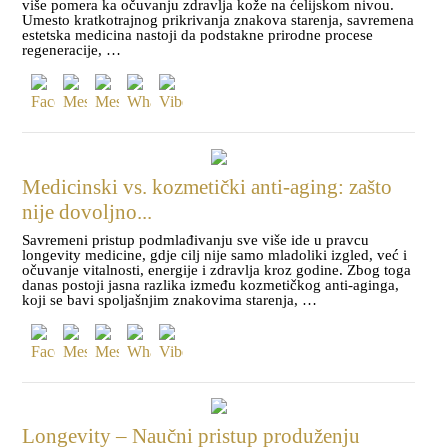
više pomera ka očuvanju zdravlja kože na ćelijskom nivou.
Umesto kratkotrajnog prikrivanja znakova starenja, savremena
estetska medicina nastoji da podstakne prirodne procese
regeneracije, …
Medicinski vs. kozmetički anti-aging: zašto
nije dovoljno...
Savremeni pristup podmlađivanju sve više ide u pravcu
longevity medicine, gdje cilj nije samo mladoliki izgled, već i
očuvanje vitalnosti, energije i zdravlja kroz godine. Zbog toga
danas postoji jasna razlika između kozmetičkog anti-aginga,
koji se bavi spoljašnjim znakovima starenja, …
Longevity – Naučni pristup produženju