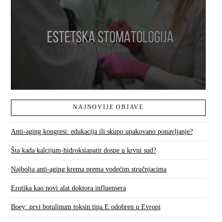
NAJNOVIJE OBJAVE
Anti-aging kongresi: edukacija ili skupo upakovano ponavljanje?
Šta kada kalcijum-hidroksiapatit dospe u krvni sud?
Najbolja anti-aging krema prema vodećim stručnjacima
Erotika kao novi alat doktora influensera
Boey: prvi botulinum toksin tipa E odobren u Evropi