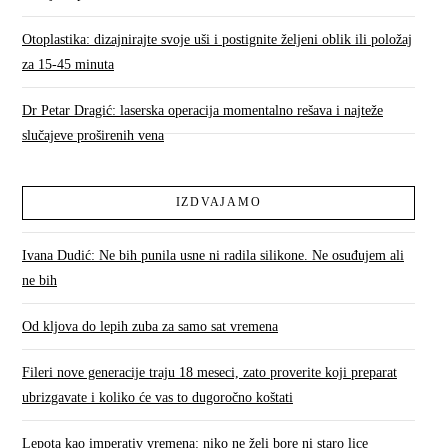
Otoplastika: dizajnirajte svoje uši i postignite željeni oblik ili položaj
za 15-45 minuta
Dr Petar Dragić: laserska operacija momentalno rešava i najteže
slučajeve proširenih vena
IZDVAJAMO
Ivana Dudić: Ne bih punila usne ni radila silikone. Ne osuđujem ali
ne bih
Od kljova do lepih zuba za samo sat vremena
Fileri nove generacije traju 18 meseci, zato proverite koji preparat
ubrizgavate i koliko će vas to dugoročno koštati
Lepota kao imperativ vremena: niko ne želi bore ni staro lice