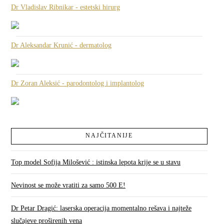
Dr Vladislav Ribnikar - estetski hirurg
Dr Aleksandar Krunić - dermatolog
Dr Zoran Aleksić - parodontolog i implantolog
NAJČITANIJE
Top model Sofija Milošević : istinska lepota krije se u stavu
Nevinost se može vratiti za samo 500 E!
Dr Petar Dragić: laserska operacija momentalno rešava i najteže
slučajeve proširenih vena