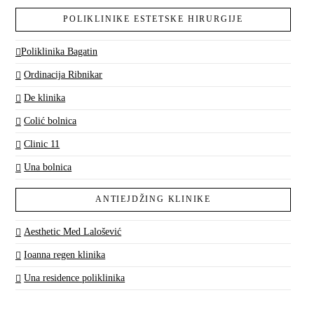
POLIKLINIKE ESTETSKE HIRURGIJE
Poliklinika Bagatin
Ordinacija Ribnikar
De klinika
Colić bolnica
Clinic 11
Una bolnica
ANTIEJDŽING KLINIKE
Aesthetic Med Lalošević
Ioanna regen klinika
Una residence poliklinika