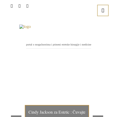
portal o mogućnostima i primeni estetske hirurgije i medicine
Cindy Jackson za Estetic : Čuvajte