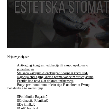
Najnovije objave
Anti-aging kongresi: edukacija ili skupo upakovano
ponavljanje?
Šta kada kalcijum-hidroksiapatit dospe u krvni sud?
Najbolja anti-aging krema prema vodećim stručnjacima
Erotika kao novi alat doktora influensera
Boey: prvi botulinum toksin tipa E odobren u Evropi
Poliklinike estetske hirurgije
Poliklinika Bagatin
Ordinacija Ribnikar
De klinika
Colić bolnica