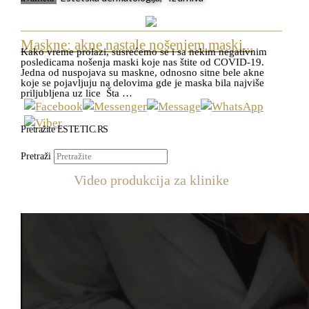
Maskne: akne nastale nošenjem maski...
Kako vreme prolazi, susrećemo se i sa nekim negativnim
posledicama nošenja maski koje nas štite od COVID-19.
Jedna od nuspojava su maskne, odnosno sitne bele akne
koje se pojavljuju na delovima gde je maska bila najviše
priljubljena uz lice Šta …
Pretražite ESTETIC.RS
Pretraži
Video produkcija za klinike