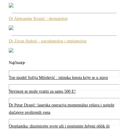
Dr Aleksandar Krunić - dermatolog
Dr Zoran Aleksić - parodontolog i implantolog
Najčitanije
Top model Sofija Milošević : istinska lepota krije se u stavu
Nevinost se može vratiti za samo 500 E!
Dr Petar Dragić: laserska operacija momentalno rešava i najteže
slučajeve proširenih vena
Otoplastika: dizajnirajte svoje uši i postignite željeni oblik ili