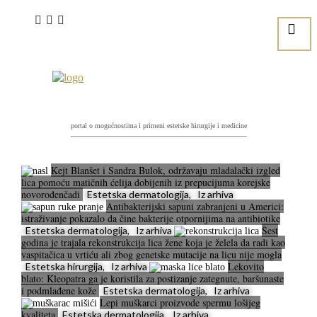
portal o mogućnostima i primeni estetske hirurgije i medicine
Kejt Blanšet i Sandra Bulok, održavaju mladalački izgled
lica pomoću matičnih ćelija dobijenih iz prepucijuma korejske
novorođenčadi
Estetska dermatologija, Iz arhiva
Antibakterijski sapuni zabranjeni u Americi:
istraživanje pokazalo da čine bakterije otpornijima na antibiotike
Šest
Estetska dermatologija, Iz arhiva
godina je trajala rekonstrukcija lica žene koja je želela da radi kao
vaspitačica u vrtiću ali zbog genetske mutacije na licu nije mogla
Lekovito
Estetska hirurgija, Iz arhiva
blato: Kleopatra ga je koristila za postizanje zategnute, baršunaste
i podmlađene kože
Estetska dermatologija, Iz arhiva
Lepi muškarci proizvode spermu lošijeg
kvaliteta
Estetska dermatologija, Iz arhiva