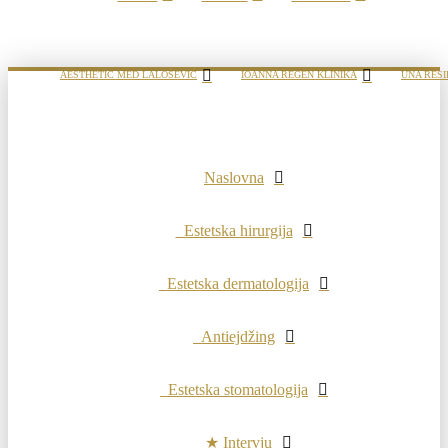
AESTHETIC MED LALOŠEVIĆ
IOANNA REGEN KLINIKA
UNA RESI
Naslovna
Estetska hirurgija
Estetska dermatologija
Antiejdžing
Estetska stomatologija
★ Intervju