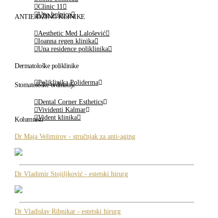
Clinic 11
Una bolnica
ANTIEJDŽING KLINIKE
Aesthetic Med Lalošević
Ioanna regen klinika
Una residence poliklinika
Dermatološke poliklinike
Poliklinika Poliderma
Stomatološke ordinacije
Dental Corner Esthetics
Vividenti Kalmar
Vident klinika
Kolumnisti
Dr Maja Velimirov - stručnjak za anti-aging
Dr Vladimir Stojiljković - estetski hirurg
Dr Vladislav Ribnikar - estetski hirurg