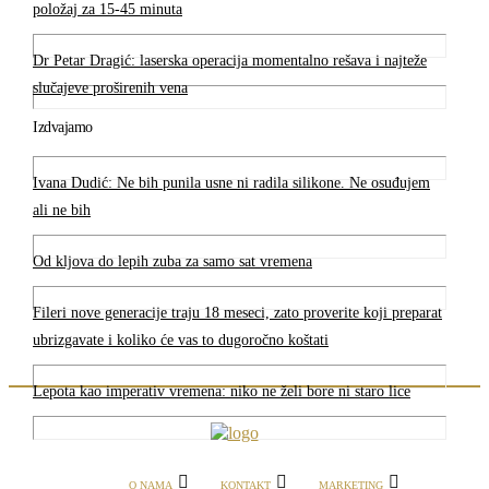
položaj za 15-45 minuta
Dr Petar Dragić: laserska operacija momentalno rešava i najteže
slučajeve proširenih vena
Izdvajamo
Ivana Dudić: Ne bih punila usne ni radila silikone. Ne osuđujem
ali ne bih
Od kljova do lepih zuba za samo sat vremena
Fileri nove generacije traju 18 meseci, zato proverite koji preparat
ubrizgavate i koliko će vas to dugoročno koštati
Lepota kao imperativ vremena: niko ne želi bore ni staro lice
O NAMA
KONTAKT
MARKETING