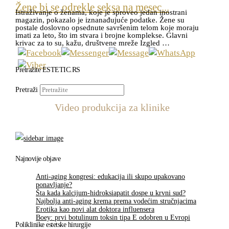
Žene bi se odrekle seksa na mesec...
Istraživanje o ženama, koje je sproveo jedan inostrani
magazin, pokazalo je iznanađujuće podatke. Žene su
postale doslovno opsednute savršenim telom koje moraju
imati za leto, što im stvara i brojne komplekse. Glavni
krivac za to su, kažu, društvene mreže Izgled …
Pretražite ESTETIC.RS
Pretraži
Video produkcija za klinike
Najnovije objave
Anti-aging kongresi: edukacija ili skupo upakovano
ponavljanje?
Šta kada kalcijum-hidroksiapatit dospe u krvni sud?
Najbolja anti-aging krema prema vodećim stručnjacima
Erotika kao novi alat doktora influensera
Boey: prvi botulinum toksin tipa E odobren u Evropi
Poliklinike estetske hirurgije