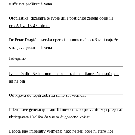
slučajeve proširenih vena
Otoplastika: dizajnirajte svoje uši i postignite željeni oblik ili
položaj za 15-45 minuta
Dr Petar Dragić: laserska operacija momentalno rešava i najteže
slučajeve proširenih vena
Izdvajamo
Ivana Dudić: Ne bih punila usne ni radila silikone. Ne osuđujem
ali ne bih
Od kljova do lepih zuba za samo sat vremena
Fileri nove generacije traju 18 meseci, zato proverite koji preparat
ubrizgavate i koliko će vas to dugoročno koštati
Lepota kao imperativ vremena: niko ne želi bore ni staro lice