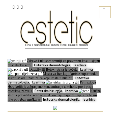
portal o mogućnostima i primeni estetske hirurgije i medicine
Zdravo i ukusno: smutiji za prekrasnu kosu i sjajnu
mladalačku kožu
Estetska dermatologija, Iz arhiva
Daxxify ili Botox: utrka je počela
Iz arhiva
Maska za lice koju koriste supermodeli,
sastoji se od 3 namirnice koje imate u kuhinji
Estetska
Pet razloga
dermatologija, Iz arhiva
zbog kojih je zabranjeno konzumiranje alkohola, pre i posle
estetskog zahvata
Naučna
Estetska hirurgija, Iz arhiva
studija potvrdila: žene se u 34. osećaju najpoželjnije a za to im
nije potreban muškarac
Estetska dermatologija, Iz arhiva