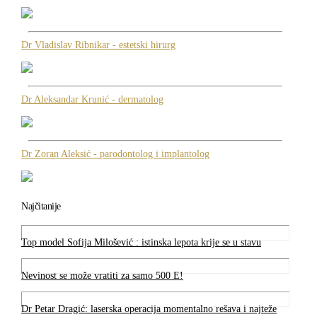
Dr Vladislav Ribnikar - estetski hirurg
Dr Aleksandar Krunić - dermatolog
Dr Zoran Aleksić - parodontolog i implantolog
Najčitanije
Top model Sofija Milošević : istinska lepota krije se u stavu
Nevinost se može vratiti za samo 500 E!
Dr Petar Dragić: laserska operacija momentalno rešava i najteže