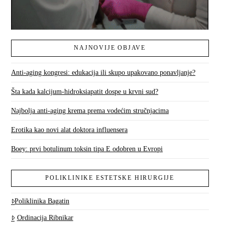
NAJNOVIJE OBJAVE
Anti-aging kongresi: edukacija ili skupo upakovano ponavljanje?
Šta kada kalcijum-hidroksiapatit dospe u krvni sud?
Najbolja anti-aging krema prema vodećim stručnjacima
Erotika kao novi alat doktora influensera
Boey: prvi botulinum toksin tipa E odobren u Evropi
POLIKLINIKE ESTETSKE HIRURGIJE
Poliklinika Bagatin
Ordinacija Ribnikar