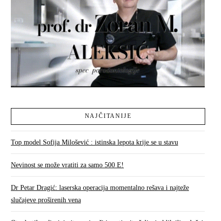
NAJČITANIJE
Top model Sofija Milošević : istinska lepota krije se u stavu
Nevinost se može vratiti za samo 500 E!
Dr Petar Dragić: laserska operacija momentalno rešava i najteže
slučajeve proširenih vena