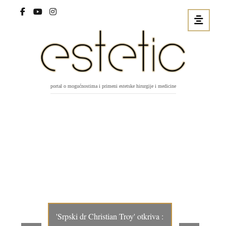
portal o mogućnostima i primeni estetske hirurgije i medicine
'Srpski dr Christian Troy' otkriva :