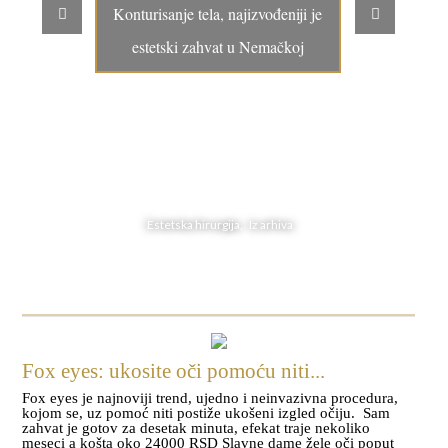
Konturisanje tela, najizvođeniji je
estetski zahvat u Nemačkoj
Estetska hirurgija, Iz arhiva
Fox eyes: ukosite oči pomoću niti...
Fox eyes je najnoviji trend, ujedno i neinvazivna procedura,
kojom se, uz pomoć niti postiže ukošeni izgled očiju. Sam
zahvat je gotov za desetak minuta, efekat traje nekoliko
meseci a košta oko 24000 RSD Slavne dame žele oči poput