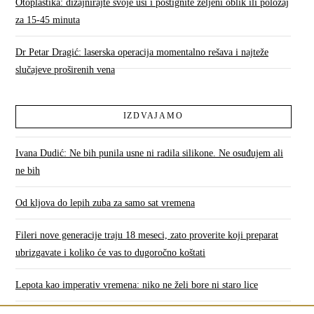
Otoplastika: dizajnirajte svoje uši i postignite željeni oblik ili položaj
za 15-45 minuta
Dr Petar Dragić: laserska operacija momentalno rešava i najteže
slučajeve proširenih vena
IZDVAJAMO
Ivana Dudić: Ne bih punila usne ni radila silikone. Ne osuđujem ali
ne bih
Od kljova do lepih zuba za samo sat vremena
Fileri nove generacije traju 18 meseci, zato proverite koji preparat
ubrizgavate i koliko će vas to dugoročno koštati
Lepota kao imperativ vremena: niko ne želi bore ni staro lice