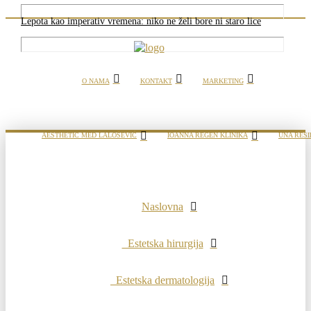
Lepota kao imperativ vremena: niko ne želi bore ni staro lice
O NAMA
KONTAKT
MARKETING
AESTHETIC MED LALOŠEVIĆ
IOANNA REGEN KLINIKA
UNA RESI
Naslovna
Estetska hirurgija
Estetska dermatologija