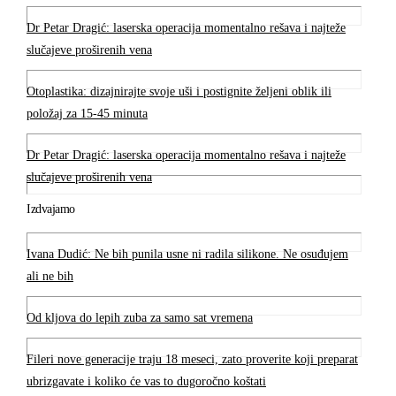
Dr Petar Dragić: laserska operacija momentalno rešava i najteže
slučajeve proširenih vena
Otoplastika: dizajnirajte svoje uši i postignite željeni oblik ili
položaj za 15-45 minuta
Dr Petar Dragić: laserska operacija momentalno rešava i najteže
slučajeve proširenih vena
Izdvajamo
Ivana Dudić: Ne bih punila usne ni radila silikone. Ne osuđujem
ali ne bih
Od kljova do lepih zuba za samo sat vremena
Fileri nove generacije traju 18 meseci, zato proverite koji preparat
ubrizgavate i koliko će vas to dugoročno koštati