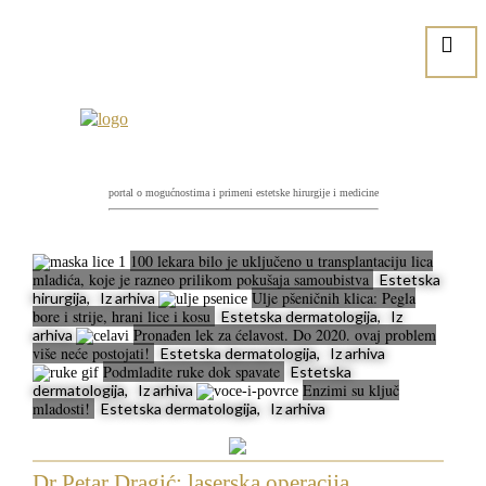
portal o mogućnostima i primeni estetske hirurgije i medicine
100 lekara bilo je uključeno u transplantaciju lica
mladića, koje je razneo prilikom pokušaja samoubistva
Estetska
Ulje pšeničnih klica: Pegla
hirurgija, Iz arhiva
bore i strije, hrani lice i kosu
Estetska dermatologija, Iz
Pronađen lek za ćelavost. Do 2020. ovaj problem
arhiva
više neće postojati!
Estetska dermatologija, Iz arhiva
Podmladite ruke dok spavate
Estetska
Enzimi su ključ
dermatologija, Iz arhiva
mladosti!
Estetska dermatologija, Iz arhiva
Dr Petar Dragić: laserska operacija