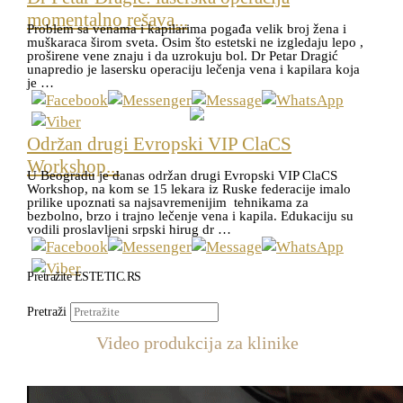
momentalno rešava...
Problem sa venama i kapilarima pogađa velik broj žena i
muškaraca širom sveta. Osim što estetski ne izgledaju lepo ,
proširene vene znaju i da uzrokuju bol. Dr Petar Dragić
unapredio je lasersku operaciju lečenja vena i kapilara koja
je …
Održan drugi Evropski VIP ClaCS
Workshop...
U Beogradu je danas održan drugi Evropski VIP ClaCS
Workshop, na kom se 15 lekara iz Ruske federacije imalo
prilike upoznati sa najsavremenijim tehnikama za
bezbolno, brzo i trajno lečenje vena i kapila. Edukaciju su
vodili proslavljeni srpski hirug dr …
Pretražite ESTETIC.RS
Pretraži
Video produkcija za klinike