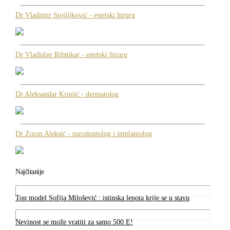
Dr Vladimir Stojiljković - estetski hirurg
Dr Vladislav Ribnikar - estetski hirurg
Dr Aleksandar Krunić - dermatolog
Dr Zoran Aleksić - parodontolog i implantolog
Najčitanije
Top model Sofija Milošević : istinska lepota krije se u stavu
Nevinost se može vratiti za samo 500 E!