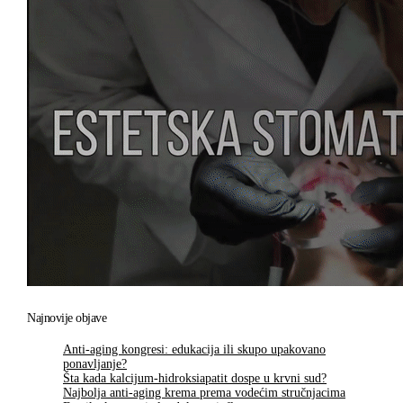
Najnovije objave
Anti-aging kongresi: edukacija ili skupo upakovano
ponavljanje?
Šta kada kalcijum-hidroksiapatit dospe u krvni sud?
Najbolja anti-aging krema prema vodećim stručnjacima