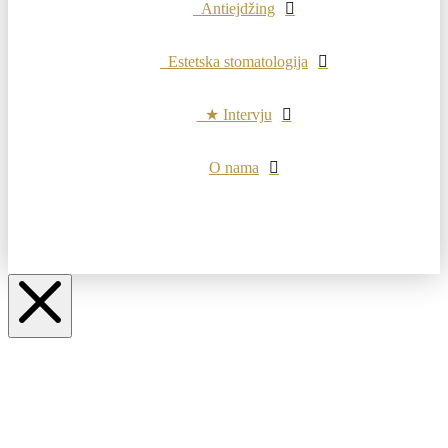
Antiejdžing
Estetska stomatologija
★ Intervju
O nama