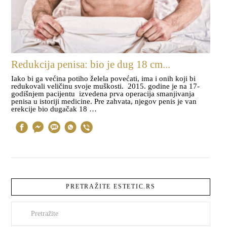
Redukcija penisa: bio je dug 18 cm...
Iako bi ga većina potiho želela povećati, ima i onih koji bi
redukovali veličinu svoje muškosti. 2015. godine je na 17-
godišnjem pacijentu izvedena prva operacija smanjivanja
penisa u istoriji medicine. Pre zahvata, njegov penis je van
erekcije bio dugačak 18 …
PRETRAŽITE ESTETIC.RS
Pretraži