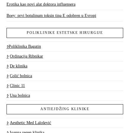
Erotika kao novi alat doktora influensera
Boey: prvi botulinum toksin tipa E odobren u Evropi
POLIKLINIKE ESTETSKE HIRURGIJE
Poliklinika Bagatin
Ordinacija Ribnikar
De klinika
Colić bolnica
Clinic 11
Una bolnica
ANTIEJDŽING KLINIKE
Aesthetic Med Lalošević
Ioanna regen klinika