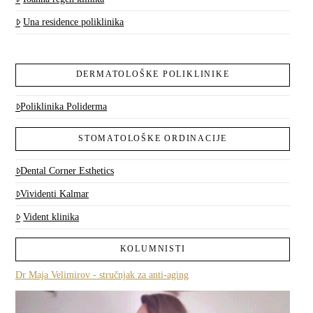
Una residence poliklinika
DERMATOLOŠKE POLIKLINIKE
Poliklinika Poliderma
STOMATOLOŠKE ORDINACIJE
Dental Corner Esthetics
Vividenti Kalmar
Vident klinika
KOLUMNISTI
Dr Maja Velimirov - stručnjak za anti-aging