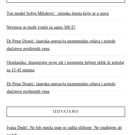
Top model Sofija Milošević : istinska lepota krije se u stavu
Nevinost se može vratiti za samo 500 E!
Dr Petar Dragić: laserska operacija momentalno rešava i najteže
slučajeve proširenih vena
Otoplastika: dizajnirajte svoje uši i postignite željeni oblik ili položaj
za 15-45 minuta
Dr Petar Dragić: laserska operacija momentalno rešava i najteže
slučajeve proširenih vena
IZDVAJAMO
Ivana Dudić: Ne bih punila usne ni radila silikone. Ne osuđujem ali