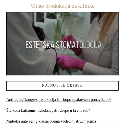
Video produkcija za klinike
NAJNOVIJE OBJAVE
Anti-aging kongresi: edukacija ili skupo upakovano ponavljanje?
Šta kada kalcijum-hidroksiapatit dospe u krvni sud?
Najbolja anti-aging krema prema vodećim stručnjacima