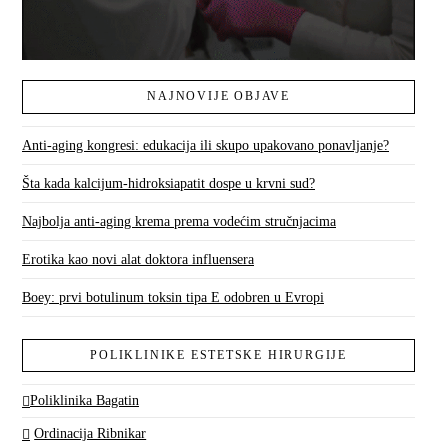
NAJNOVIJE OBJAVE
Anti-aging kongresi: edukacija ili skupo upakovano ponavljanje?
Šta kada kalcijum-hidroksiapatit dospe u krvni sud?
Najbolja anti-aging krema prema vodećim stručnjacima
Erotika kao novi alat doktora influensera
Boey: prvi botulinum toksin tipa E odobren u Evropi
POLIKLINIKE ESTETSKE HIRURGIJE
Poliklinika Bagatin
Ordinacija Ribnikar