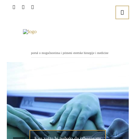
portal o mogućnostima i primeni estetske hirurgije i medicine
Evo zašto bi trebalo da izbegavate