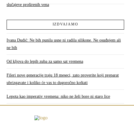
slučajeve proširenih vena
IZDVAJAMO
Ivana Dudić: Ne bih punila usne ni radila silikone. Ne osuđujem ali
ne bih
Od kljova do lepih zuba za samo sat vremena
Fileri nove generacije traju 18 meseci, zato proverite koji preparat
ubrizgavate i koliko će vas to dugoročno koštati
Lepota kao imperativ vremena: niko ne želi bore ni staro lice