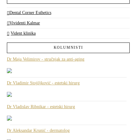
Dental Corner Esthetics
Vividenti Kalmar
Vident klinika
KOLUMNISTI
Dr Maja Velimirov - stručnjak za anti-aging
Dr Vladimir Stojiljković - estetski hirurg
Dr Vladislav Ribnikar - estetski hirurg
Dr Aleksandar Krunić - dermatolog