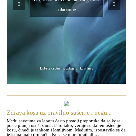
solarijume
Estetska dermatologija, Iz arhiva
Zdrava kosa uz pravilno sušenje i negu...
Među savetima za lepotu često postoji preporuka da se kosa
posle pranja osuši sama. Istro tako, veruje se da fen oštećuje
kosu, čineći je tankom i lomljivom. Međutim, ispostavilo se da
je istina malo drugačija Kosa se mora prati ali …