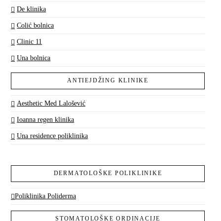
De klinika
Colić bolnica
Clinic 11
Una bolnica
ANTIEJDŽING KLINIKE
Aesthetic Med Lalošević
Ioanna regen klinika
Una residence poliklinika
DERMATOLOŠKE POLIKLINIKE
Poliklinika Poliderma
STOMATOLOŠKE ORDINACIJE