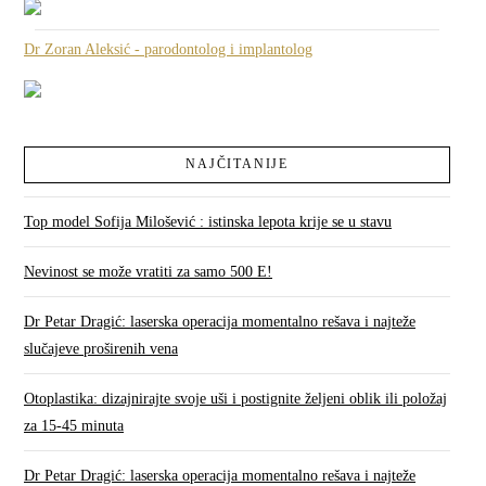
Dr Zoran Aleksić - parodontolog i implantolog
NAJČITANIJE
Top model Sofija Milošević : istinska lepota krije se u stavu
Nevinost se može vratiti za samo 500 E!
Dr Petar Dragić: laserska operacija momentalno rešava i najteže
slučajeve proširenih vena
Otoplastika: dizajnirajte svoje uši i postignite željeni oblik ili položaj
za 15-45 minuta
Dr Petar Dragić: laserska operacija momentalno rešava i najteže