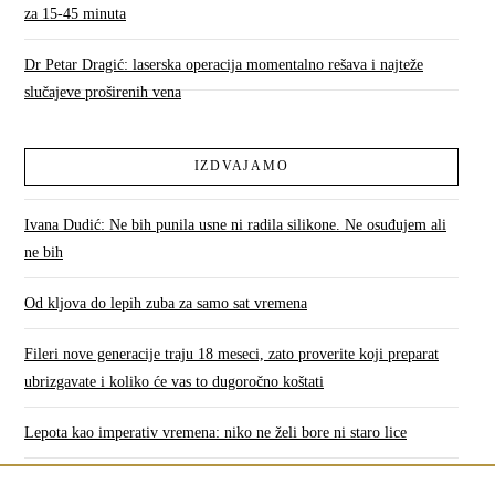
za 15-45 minuta
Dr Petar Dragić: laserska operacija momentalno rešava i najteže
slučajeve proširenih vena
IZDVAJAMO
Ivana Dudić: Ne bih punila usne ni radila silikone. Ne osuđujem ali
ne bih
Od kljova do lepih zuba za samo sat vremena
Fileri nove generacije traju 18 meseci, zato proverite koji preparat
ubrizgavate i koliko će vas to dugoročno koštati
Lepota kao imperativ vremena: niko ne želi bore ni staro lice