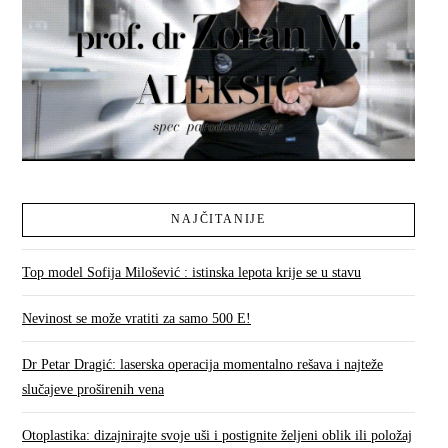
NAJČITANIJE
Top model Sofija Milošević : istinska lepota krije se u stavu
Nevinost se može vratiti za samo 500 E!
Dr Petar Dragić: laserska operacija momentalno rešava i najteže
slučajeve proširenih vena
Otoplastika: dizajnirajte svoje uši i postignite željeni oblik ili položaj