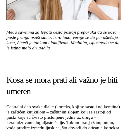
Među savetima za lepotu često postoji preporuka da se kosa
posle pranja osuši sama. Istro tako, veruje se da fen oštećuje
kosu, čineći je tankom i lomljivom. Međutim, ispostavilo se da
je istina malo drugačija
Kosa se mora prati ali važno je biti
umeren
Centralni deo svake dlake (korteks, koji se sastoji od keratina)
je zaštićen kutikulom – zaštitnim slojem koji se sastoji od
ljuski koje su čvrsto prislonjene jedna uz drugu –
keratinizovane duguljaste ćelije. Tokom pranja šamponom,
voda prodire između ljuskica, što dovodi do oticanja korteksa