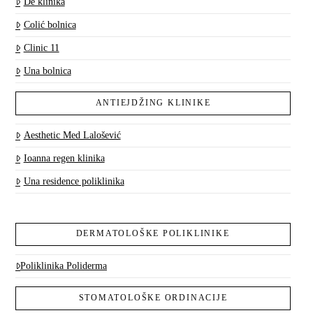
De klinika
Colić bolnica
Clinic 11
Una bolnica
ANTIEJDŽING KLINIKE
Aesthetic Med Lalošević
Ioanna regen klinika
Una residence poliklinika
DERMATOLOŠKE POLIKLINIKE
Poliklinika Poliderma
STOMATOLOŠKE ORDINACIJE