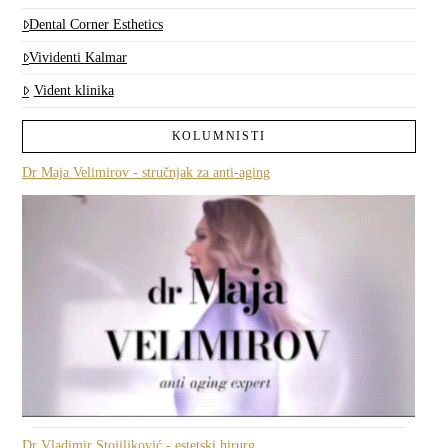
Dental Corner Esthetics
Vividenti Kalmar
Vident klinika
KOLUMNISTI
Dr Maja Velimirov - stručnjak za anti-aging
Dr Vladimir Stojiljković - estetski hirurg