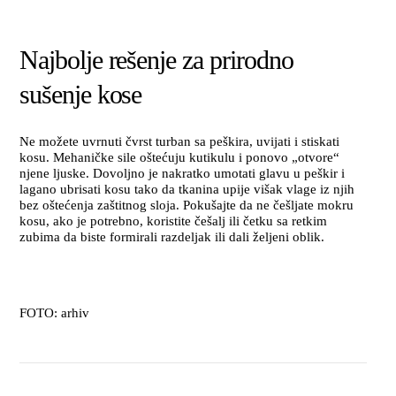
Najbolje rešenje za prirodno
sušenje kose
Ne možete uvrnuti čvrst turban sa peškira, uvijati i stiskati
kosu. Mehaničke sile oštećuju kutikulu i ponovo „otvore“
njene ljuske. Dovoljno je nakratko umotati glavu u peškir i
lagano ubrisati kosu tako da tkanina upije višak vlage iz njih
bez oštećenja zaštitnog sloja. Pokušajte da ne češljate mokru
kosu, ako je potrebno, koristite češalj ili četku sa retkim
zubima da biste formirali razdeljak ili dali željeni oblik.
FOTO: arhiv