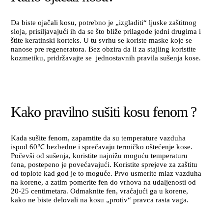
Da biste ojačali kosu, potrebno je „izgladiti“ ljuske zaštitnog
sloja, prisiljavajući ih da se što bliže prilagode jedni drugima i
štite keratinski korteks. U tu svrhu se koriste maske koje se
nanose pre regeneratora. Bez obzira da li za stajling koristite
kozmetiku, pridržavajte se jednostavnih pravila sušenja kose.
Kako pravilno sušiti kosu fenom ?
Kada sušite fenom, zapamtite da su temperature vazduha
ispod 60℃ bezbedne i sprečavaju termičko oštećenje kose.
Počevši od sušenja, koristite najnižu moguću temperaturu
fena, postepeno je povećavajući. Koristite sprejeve za zaštitu
od toplote kad god je to moguće. Prvo usmerite mlaz vazduha
na korene, a zatim pomerite fen do vrhova na udaljenosti od
20-25 centimetara. Odmaknite fen, vraćajući ga u korene,
kako ne biste delovali na kosu „protiv“ pravca rasta vaga.