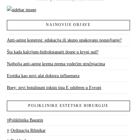
NAJNOVIJE OBJAVE
Anti-aging kongresi: edukacija ili skupo upakovano ponavljanje?
Šta kada kalcijum-hidroksiapatit dospe u krvni sud?
Najbolja anti-aging krema prema vodećim stručnjacima
Erotika kao novi alat doktora influensera
Boey: prvi botulinum toksin tipa E odobren u Evropi
POLIKLINIKE ESTETSKE HIRURGIJE
Poliklinika Bagatin
Ordinacija Ribnikar