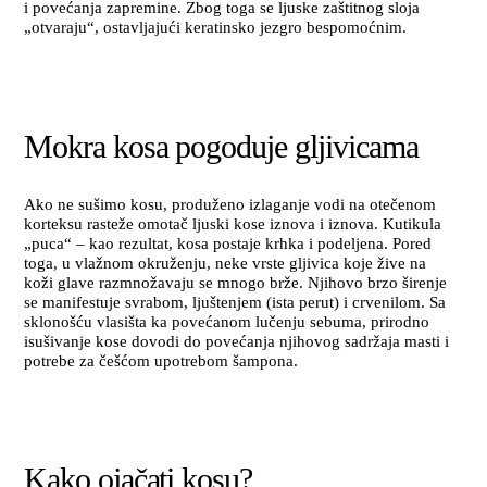
i povećanja zapremine. Zbog toga se ljuske zaštitnog sloja
„otvaraju“, ostavljajući keratinsko jezgro bespomoćnim.
Mokra kosa pogoduje gljivicama
Ako ne sušimo kosu, produženo izlaganje vodi na otečenom
korteksu rasteže omotač ljuski kose iznova i iznova. Kutikula
„puca“ – kao rezultat, kosa postaje krhka i podeljena. Pored
toga, u vlažnom okruženju, neke vrste gljivica koje žive na
koži glave razmnožavaju se mnogo brže. Njihovo brzo širenje
se manifestuje svrabom, ljuštenjem (ista perut) i crvenilom. Sa
sklonošću vlasišta ka povećanom lučenju sebuma, prirodno
isušivanje kose dovodi do povećanja njihovog sadržaja masti i
potrebe za češćom upotrebom šampona.
Kako ojačati kosu?