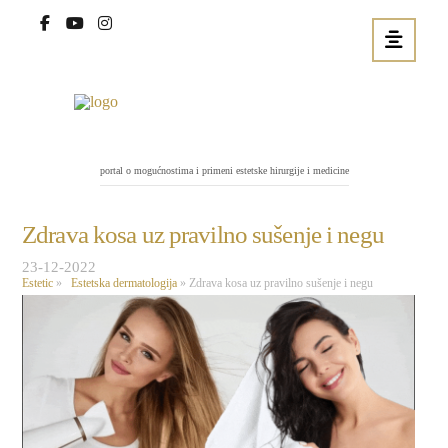
portal o mogućnostima i primeni estetske hirurgije i medicine
Zdrava kosa uz pravilno sušenje i negu
23-12-2022
Estetic
»
Estetska dermatologija
»
Zdrava kosa uz pravilno sušenje i negu