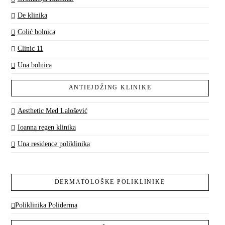
De klinika
Colić bolnica
Clinic 11
Una bolnica
ANTIEJDŽING KLINIKE
Aesthetic Med Lalošević
Ioanna regen klinika
Una residence poliklinika
DERMATOLOŠKE POLIKLINIKE
Poliklinika Poliderma