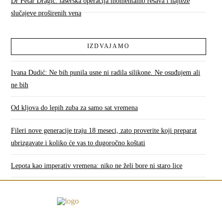
Dr Petar Dragić: laserska operacija momentalno rešava i najteže
slučajeve proširenih vena
IZDVAJAMO
Ivana Dudić: Ne bih punila usne ni radila silikone. Ne osuđujem ali
ne bih
Od kljova do lepih zuba za samo sat vremena
Fileri nove generacije traju 18 meseci, zato proverite koji preparat
ubrizgavate i koliko će vas to dugoročno koštati
Lepota kao imperativ vremena: niko ne želi bore ni staro lice