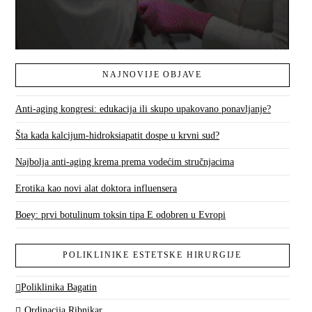
NAJNOVIJE OBJAVE
Anti-aging kongresi: edukacija ili skupo upakovano ponavljanje?
Šta kada kalcijum-hidroksiapatit dospe u krvni sud?
Najbolja anti-aging krema prema vodećim stručnjacima
Erotika kao novi alat doktora influensera
Boey: prvi botulinum toksin tipa E odobren u Evropi
POLIKLINIKE ESTETSKE HIRURGIJE
Poliklinika Bagatin
Ordinacija Ribnikar