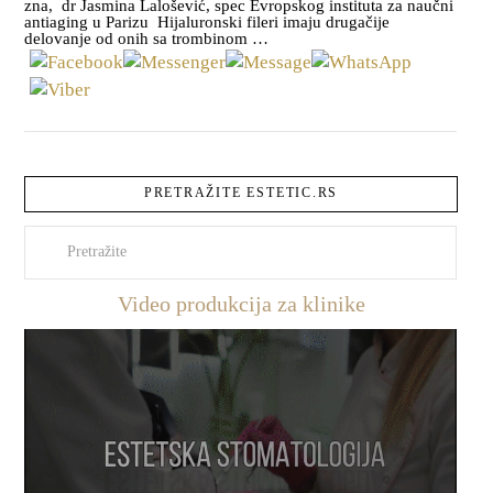
zna, dr Jasmina Lalošević, spec Evropskog instituta za naučni
antiaging u Parizu Hijaluronski fileri imaju drugačije
delovanje od onih sa trombinom …
PRETRAŽITE ESTETIC.RS
Pretraži
Video produkcija za klinike