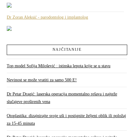
Dr Zoran Aleksić - parodontolog i implantolog
NAJČITANIJE
Top model Sofija Milošević : istinska lepota krije se u stavu
Nevinost se može vratiti za samo 500 E!
Dr Petar Dragić: laserska operacija momentalno rešava i najteže
slučajeve proširenih vena
Otoplastika: dizajnirajte svoje uši i postignite željeni oblik ili položaj
za 15-45 minuta