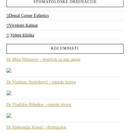
STOMATOLOŠKE ORDINACIJE
Dental Corner Esthetics
Vividenti Kalmar
Vident klinika
KOLUMNISTI
Dr Maja Velimirov - stručnjak za anti-aging
Dr Vladimir Stojiljković - estetski hirurg
Dr Vladislav Ribnikar - estetski hirurg
Dr Aleksandar Krunić - dermatolog