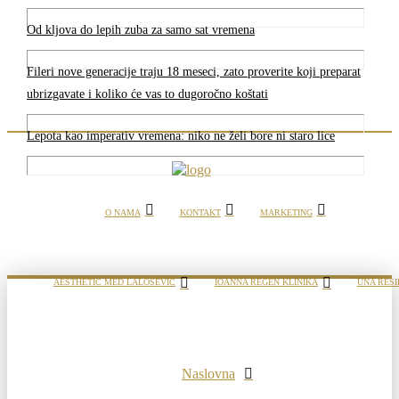
Od kljova do lepih zuba za samo sat vremena
Fileri nove generacije traju 18 meseci, zato proverite koji preparat
ubrizgavate i koliko će vas to dugoročno koštati
Lepota kao imperativ vremena: niko ne želi bore ni staro lice
O NAMA
KONTAKT
MARKETING
AESTHETIC MED LALOŠEVIĆ
IOANNA REGEN KLINIKA
UNA RESI
Naslovna