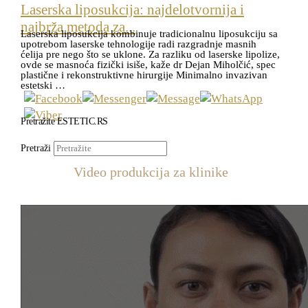
Laserska liposukcija: najdelotvornija i
najbrža metoda za...
Laserska liposukcija kombinuje tradicionalnu liposukciju sa
upotrebom laserske tehnologije radi razgradnje masnih
ćelija pre nego što se uklone. Za razliku od laserske lipolize,
ovde se masnoća fizički isiše, kaže dr Dejan Miholčić, spec
plastične i rekonstruktivne hirurgije Minimalno invazivan
estetski …
Pretražite ESTETIC.RS
Pretraži
Video produkcija za klinike