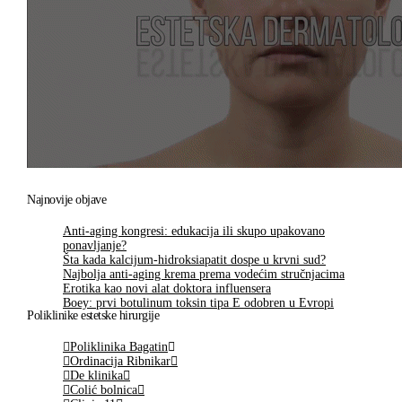
Najnovije objave
Anti-aging kongresi: edukacija ili skupo upakovano
ponavljanje?
Šta kada kalcijum-hidroksiapatit dospe u krvni sud?
Najbolja anti-aging krema prema vodećim stručnjacima
Erotika kao novi alat doktora influensera
Boey: prvi botulinum toksin tipa E odobren u Evropi
Poliklinike estetske hirurgije
Poliklinika Bagatin
Ordinacija Ribnikar
De klinika
Colić bolnica