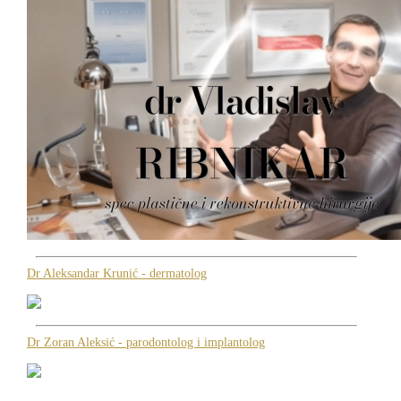
Dr Aleksandar Krunić - dermatolog
Dr Zoran Aleksić - parodontolog i implantolog