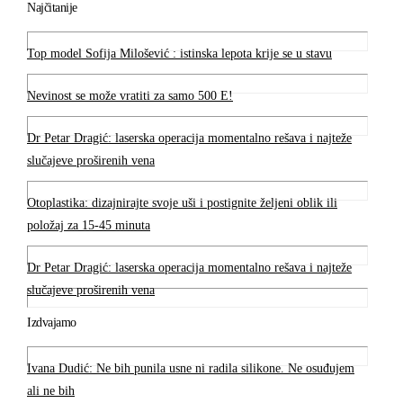
Najčitanije
Top model Sofija Milošević : istinska lepota krije se u stavu
Nevinost se može vratiti za samo 500 E!
Dr Petar Dragić: laserska operacija momentalno rešava i najteže
slučajeve proširenih vena
Otoplastika: dizajnirajte svoje uši i postignite željeni oblik ili
položaj za 15-45 minuta
Dr Petar Dragić: laserska operacija momentalno rešava i najteže
slučajeve proširenih vena
Izdvajamo
Ivana Dudić: Ne bih punila usne ni radila silikone. Ne osuđujem
ali ne bih