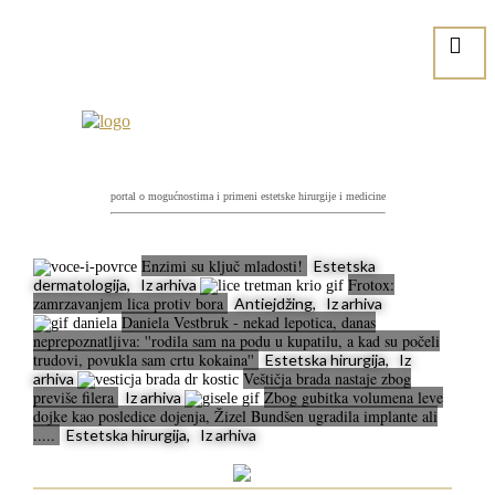
portal o mogućnostima i primeni estetske hirurgije i medicine
Enzimi su ključ mladosti!
Estetska
Frotox:
dermatologija, Iz arhiva
zamrzavanjem lica protiv bora
Antiejdžing, Iz arhiva
Daniela Vestbruk - nekad lepotica, danas
neprepoznatljiva: ''rodila sam na podu u kupatilu, a kad su počeli
trudovi, povukla sam crtu kokaina''
Estetska hirurgija, Iz
Veštičja brada nastaje zbog
arhiva
previše filera
Zbog gubitka volumena leve
Iz arhiva
dojke kao posledice dojenja, Žizel Bundšen ugradila implante ali
.....
Estetska hirurgija, Iz arhiva