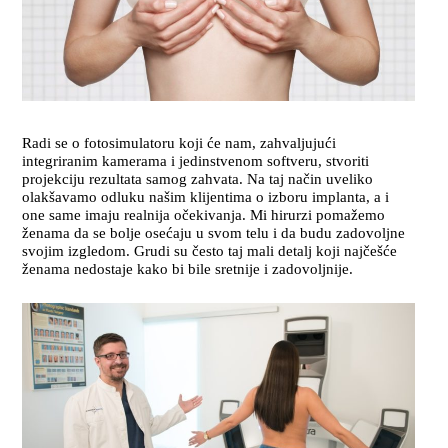
Radi se o fotosimulatoru koji će nam, zahvaljujući
integriranim kamerama i jedinstvenom softveru, stvoriti
projekciju rezultata samog zahvata. Na taj način uveliko
olakšavamo odluku našim klijentima o izboru implanta, a i
one same imaju realnija očekivanja. Mi hirurzi pomažemo
ženama da se bolje osećaju u svom telu i da budu zadovoljne
svojim izgledom. Grudi su često taj mali detalj koji najčešće
ženama nedostaje kako bi bile sretnije i zadovoljnije.