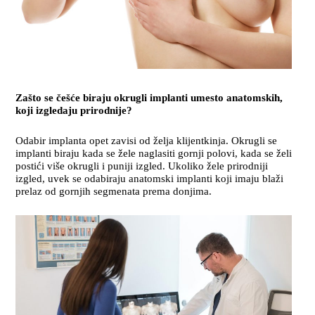
Zašto se češće biraju okrugli implanti umesto anatomskih,
koji izgledaju prirodnije?
Odabir implanta opet zavisi od želja klijentkinja. Okrugli se
implanti biraju kada se žele naglasiti gornji polovi, kada se želi
postići više okrugli i puniji izgled. Ukoliko žele prirodniji
izgled, uvek se odabiraju anatomski implanti koji imaju blaži
prelaz od gornjih segmenata prema donjima.