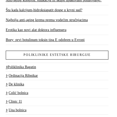
Anti-aging kongresi: edukacija ili skupo upakovano ponavljanje?
Šta kada kalcijum-hidroksiapatit dospe u krvni sud?
Najbolja anti-aging krema prema vodećim stručnjacima
Erotika kao novi alat doktora influensera
Boey: prvi botulinum toksin tipa E odobren u Evropi
POLIKLINIKE ESTETSKE HIRURGIJE
Poliklinika Bagatin
Ordinacija Ribnikar
De klinika
Colić bolnica
Clinic 11
Una bolnica