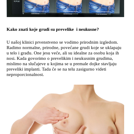
Kako znati koje grudi su prevelike i neukusne?
U našoj klinici prvenstveno se vodimo prirodnim izgledom.
Radimo normalne, prirodne, povećane grudi koje se uklapaju
u telo i građu. One jesu veće, ali su idealne za osobu koja ih
nosi. Kada govorimo o prevelikim i neukusnim grudima,
mislimo na slučajeve u kojima se u premale dojke stavljaju
preveliki implanti. Tada će se na telu zasigurno videti
neproporcionalnost.