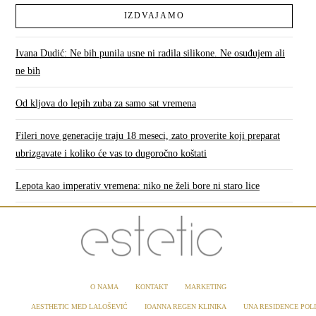
IZDVAJAMO
Ivana Dudić: Ne bih punila usne ni radila silikone. Ne osuđujem ali
ne bih
Od kljova do lepih zuba za samo sat vremena
Fileri nove generacije traju 18 meseci, zato proverite koji preparat
ubrizgavate i koliko će vas to dugoročno koštati
Lepota kao imperativ vremena: niko ne želi bore ni staro lice
O NAMA
KONTAKT
MARKETING
AESTHETIC MED LALOŠEVIĆ
IOANNA REGEN KLINIKA
UNA RESIDENCE POLI