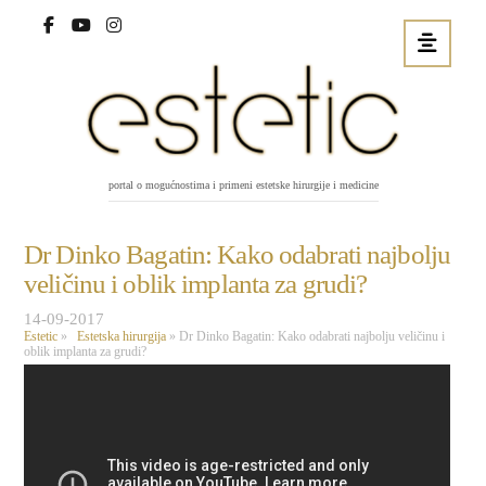
portal o mogućnostima i primeni estetske hirurgije i medicine
Dr Dinko Bagatin: Kako odabrati najbolju
veličinu i oblik implanta za grudi?
14-09-2017
Estetic
»
Estetska hirurgija
»
Dr Dinko Bagatin: Kako odabrati najbolju veličinu i
oblik implanta za grudi?