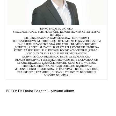
DINKO BAGATIN, DR. MED.
SPECIJALIST OPĆE, SUB. PLASTIČNE, REKONSTRUKTIVNE I ESTETSKE
HIRURGIJE
DR. DINKO BAGATIN NAJVIŠE SE BAVI ESTETSKOM I
REKONSTRUKTIVNOM HIRURGIJOM. DIPLOMIRAO JE NA MEDICINSKOM
FAKULTETU U ZAGREBU, STAŽ ODRADIO U KLINIČKOJ BOLNICI
„MERKUR“, A SPECIJALIZACIJU IZ OPŠTE I PLASTIČNE HIRURGIJE NA
KLINICI ZA HIRURGIJU U KLINIČKOM BOLNIČKOM CENTRU „REBRO“.
VEĆ DUŽE VREME RADI U POLIKLINICI BAGATIN.
AKTIVNI JE ČLAN HRVATSKOG DRUŠTVA ZA PLASTIČNU,
REKONSTRUKTIVNU I ESTETSKU HIRURGIJU TE JE LICENCIRAN OD
STRANE HRVATSKE LEČNIČKE KOMORE. ČLAN JE I HRVATSKOG
HIRURŠKOG DRUŠTVA. AKTIVNO SUDELUJE NA BROJNIM
MEĐUNARODNIM KONGRESIMA I TEČAJEVIMA U BEČU, GLASGOWU,
FRANKFURTU, ISTANBULU, CHICAGU, ATLANTI TE BANGKOKU I
MNOGIM DRUGIMA.
FOTO: Dr Dinko Bagatin – privatni album