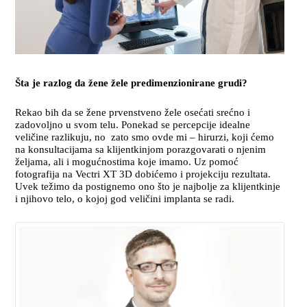
Šta je razlog da žene žele predimenzionirane grudi?
Rekao bih da se žene prvenstveno žele osećati srećno i
zadovoljno u svom telu. Ponekad se percepcije idealne
veličine razlikuju, no zato smo ovde mi – hirurzi, koji ćemo
na konsultacijama sa klijentkinjom porazgovarati o njenim
željama, ali i mogućnostima koje imamo. Uz pomoć
fotografija na Vectri XT 3D dobićemo i projekciju rezultata.
Uvek težimo da postignemo ono što je najbolje za klijentkinje
i njihovo telo, o kojoj god veličini implanta se radi.