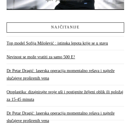
NAJČITANIJE
Top model Sofija Milošević : istinska lepota krije se u stavu
Nevinost se može vratiti za samo 500 E!
Dr Petar Dragić: laserska operacija momentalno rešava i najteže
slučajeve proširenih vena
Otoplastika: dizajnirajte svoje uši i postignite željeni oblik ili položaj
za 15-45 minuta
Dr Petar Dragić: laserska operacija momentalno rešava i najteže
slučajeve proširenih vena