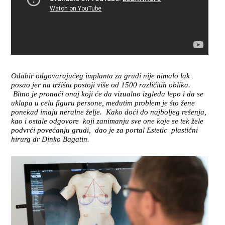
Odabir odgovarajućeg implanta za grudi nije nimalo lak
posao jer na tržištu postoji više od 1500 različitih oblika.
Bitno je pronaći onaj koji će da vizualno izgleda lepo i da se
uklapa u celu figuru persone, međutim problem je što žene
ponekad imaju neralne želje. Kako doći do najboljeg rešenja,
kao i ostale odgovore koji zanimanju sve one koje se tek žele
podvrći povećanju grudi, dao je za portal Estetic plastični
hirurg dr Dinko Bagatin.