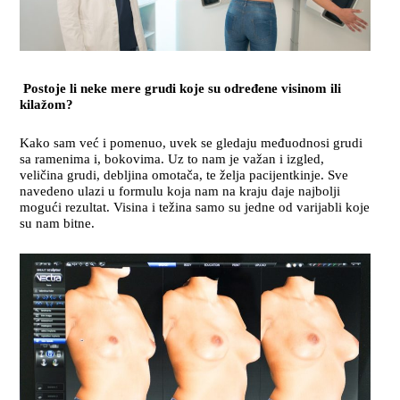
Postoje li neke mere grudi koje su određene visinom ili
kilažom?
Kako sam već i pomenuo, uvek se gledaju međuodnosi grudi
sa ramenima i, bokovima. Uz to nam je važan i izgled,
veličina grudi, debljina omotača, te želja pacijentkinje. Sve
navedeno ulazi u formulu koja nam na kraju daje najbolji
mogući rezultat. Visina i težina samo su jedne od varijabli koje
su nam bitne.