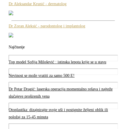
Dr Aleksandar Krunić - dermatolog
Dr Zoran Aleksić - parodontolog i implantolog
Najčitanije
Top model Sofija Milošević : istinska lepota krije se u stavu
Nevinost se može vratiti za samo 500 E!
Dr Petar Dragić: laserska operacija momentalno rešava i najteže
slučajeve proširenih vena
Otoplastika: dizajnirajte svoje uši i postignite željeni oblik ili
položaj za 15-45 minuta