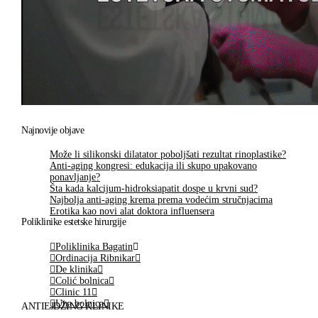
Najnovije objave
Može li silikonski dilatator poboljšati rezultat rinoplastike?
Anti-aging kongresi: edukacija ili skupo upakovano
ponavljanje?
Šta kada kalcijum-hidroksiapatit dospe u krvni sud?
Najbolja anti-aging krema prema vodećim stručnjacima
Erotika kao novi alat doktora influensera
Poliklinike estetske hirurgije
Poliklinika Bagatin
Ordinacija Ribnikar
De klinika
Colić bolnica
Clinic 11
Una bolnica
ANTIEJDŽING KLINIKE