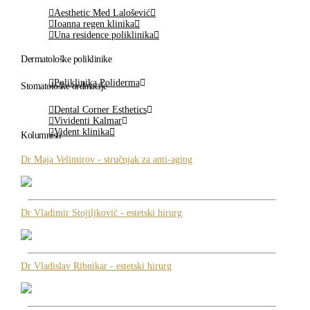
Aesthetic Med Lalošević
Ioanna regen klinika
Una residence poliklinika
Dermatološke poliklinike
Poliklinika Poliderma
Stomatološke ordinacije
Dental Corner Esthetics
Vividenti Kalmar
Vident klinika
Kolumnisti
Dr Maja Velimirov - stručnjak za anti-aging
Dr Vladimir Stojiljković - estetski hirurg
Dr Vladislav Ribnikar - estetski hirurg