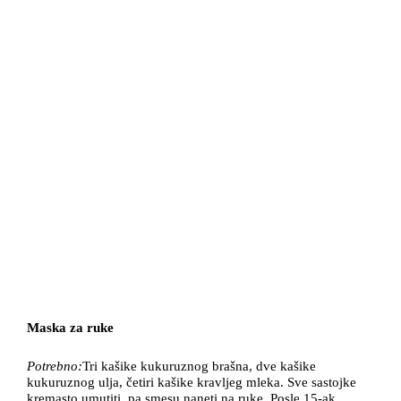
Maska za ruke
Potrebno:
Tri kašike kukuruznog brašna, dve kašike
kukuruznog ulja, četiri kašike kravljeg mleka. Sve sastojke
kremasto umutiti, pa smesu naneti na ruke. Posle 15-ak