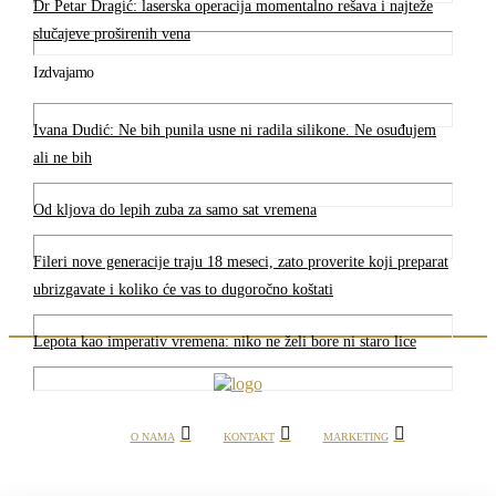
Dr Petar Dragić: laserska operacija momentalno rešava i najteže
slučajeve proširenih vena
Izdvajamo
Ivana Dudić: Ne bih punila usne ni radila silikone. Ne osuđujem
ali ne bih
Od kljova do lepih zuba za samo sat vremena
Fileri nove generacije traju 18 meseci, zato proverite koji preparat
ubrizgavate i koliko će vas to dugoročno koštati
Lepota kao imperativ vremena: niko ne želi bore ni staro lice
O NAMA
KONTAKT
MARKETING