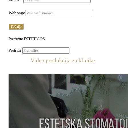
Webpage
Pretražite ESTETIC.RS
Pretraži
Video produkcija za klinike