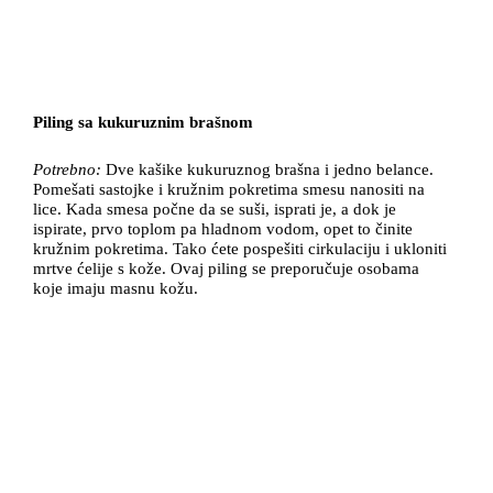
Piling sa kukuruznim brašnom
Potrebno:
Dve kašike kukuruznog brašna i jedno belance.
Pomešati sastojke i kružnim pokretima smesu nanositi na
lice. Kada smesa počne da se suši, isprati je, a dok je
ispirate, prvo toplom pa hladnom vodom, opet to činite
kružnim pokretima. Tako ćete pospešiti cirkulaciju i ukloniti
mrtve ćelije s kože. Ovaj piling se preporučuje osobama
koje imaju masnu kožu.