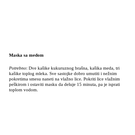
Maska sa medom
Potrebno
: Dve kašike kukuruznog brašna, kašika meda, tri
kašike toplog mleka. Sve sastojke dobro umutiti i nežnim
pokretima smesu naneti na vlažno lice. Pokriti lice vlažnim
peškirom i ostaviti masku da deluje 15 minuta, pa je isprati
toplom vodom.