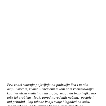
Prvi znaci starenja pojavljuju na području lica i to oko
očiju. Srećom, živimo u vremenu u kom nam kozmetologija
kao i estetska medicina i hirurgija, mogu da brzo i efikasno
reše taj problem . Ipak, pored navedenih načina, postoje i
oni prirodni , koji takođe imaju svoje blagodeti na kožu.
Jedan od njih je i kukuuzno brašno, koje možete da