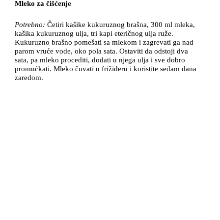
Mleko za čišćenje
Potrebno:
Četiri kašike kukuruznog brašna, 300 ml mleka,
kašika kukuruznog ulja, tri kapi eteričnog ulja ruže.
Kukuruzno brašno pomešati sa mlekom i zagrevati ga nad
parom vruće vode, oko pola sata. Ostaviti da odstoji dva
sata, pa mleko procediti, dodati u njega ulja i sve dobro
promućkati. Mleko čuvati u frižideru i koristite sedam dana
zaredom.