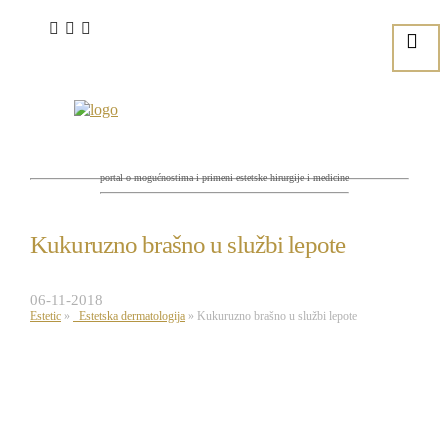
portal o mogućnostima i primeni estetske hirurgije i medicine
Kukuruzno brašno u službi lepote
06-11-2018
Estetic
»
Estetska dermatologija
»
Kukuruzno brašno u službi lepote