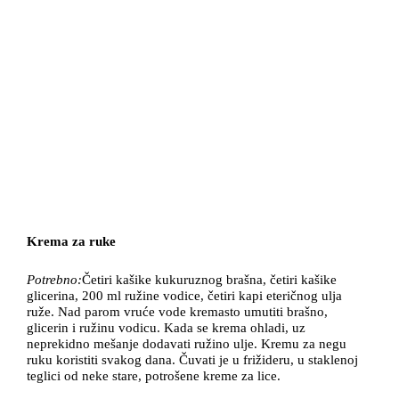
Krema za ruke
Potrebno:
Četiri kašike kukuruznog brašna, četiri kašike
glicerina, 200 ml ružine vodice, četiri kapi eteričnog ulja
ruže. Nad parom vruće vode kremasto umutiti brašno,
glicerin i ružinu vodicu. Kada se krema ohladi, uz
neprekidno mešanje dodavati ružino ulje. Kremu za negu
ruku koristiti svakog dana. Čuvati je u frižideru, u staklenoj
teglici od neke stare, potrošene kreme za lice.