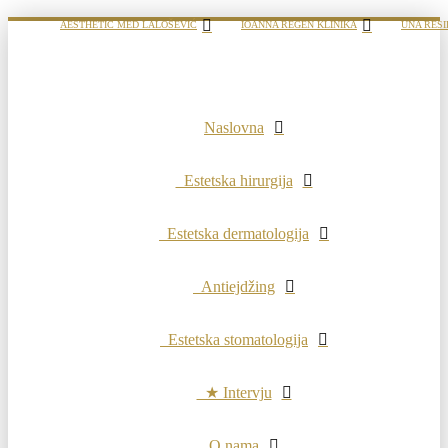
AESTHETIC MED LALOŠEVIĆ
IOANNA REGEN KLINIKA
UNA RESI
Naslovna
Estetska hirurgija
Estetska dermatologija
Antiejdžing
Estetska stomatologija
★ Intervju
O nama