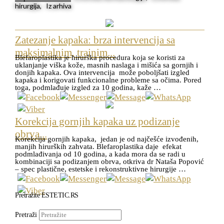
hirurgija, Iz arhiva
Zatezanje kapaka: brza intervencija sa
maksimalnim, trajnim...
Blefaroplastika je hirurška procedura koja se koristi za
uklanjanje viška kože, masnih naslaga i mišića sa gornjih i
donjih kapaka. Ova intervencija može poboljšati izgled
kapaka i korigovati funkcionalne probleme sa očima. Pored
toga, podmlađuje izgled za 10 godina, kaže …
Korekcija gornjih kapaka uz podizanje
obrva...
Korekcija gornjih kapaka, jedan je od najčešće izvođenih,
manjih hirurških zahvata. Blefaroplastika daje efekat
podmlađivanja od 10 godina, a kada mora da se radi u
kombinaciji sa podizanjem obrva, otkriva dr Nataša Popović
– spec plastične, estetske i rekonstruktivne hirurgije …
Pretražite ESTETIC.RS
Pretraži