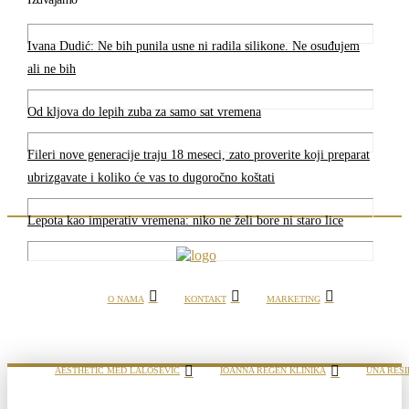
Ivana Dudić: Ne bih punila usne ni radila silikone. Ne osuđujem
ali ne bih
Od kljova do lepih zuba za samo sat vremena
Fileri nove generacije traju 18 meseci, zato proverite koji preparat
ubrizgavate i koliko će vas to dugoročno koštati
Lepota kao imperativ vremena: niko ne želi bore ni staro lice
O NAMA
KONTAKT
MARKETING
AESTHETIC MED LALOŠEVIĆ
IOANNA REGEN KLINIKA
UNA RESI