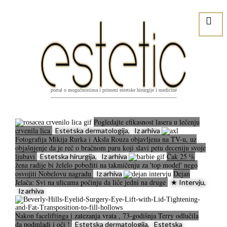
portal o mogućnostima i primeni estetske hirurgije i medicine
Pogledajte efikasnost lasera u lečenju
crvenila lica
Estetska dermatologija, Iz arhiva
Fotografija Mikija Rurka i Aksla Rouza objavljena na TV-u, uz
objašnjenje da je reč o bračnom paru koji slavi petu deceniju svoje
ljubavi
Čak 25 %
Estetska hirurgija, Iz arhiva
žena radije bi želelo pobediti na takmičenju za 'top model' nego
osvojiti Nobelovu nagradu
Dejan
Iz arhiva
Jelača: Svi na ulicama počinju da liče jedni na druge
★ Intervju,
Iz arhiva
Nakon faceliftinga i zatezanja vrata , 73-godišnja Terry odlučila
da podmladi i oči !
Estetska dermatologija, Estetska