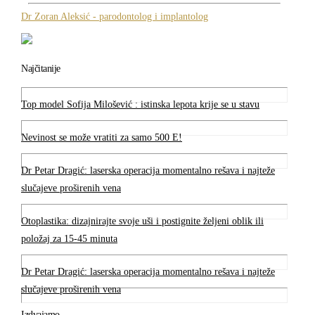
Dr Zoran Aleksić - parodontolog i implantolog
Najčitanije
Top model Sofija Milošević : istinska lepota krije se u stavu
Nevinost se može vratiti za samo 500 E!
Dr Petar Dragić: laserska operacija momentalno rešava i najteže
slučajeve proširenih vena
Otoplastika: dizajnirajte svoje uši i postignite željeni oblik ili
položaj za 15-45 minuta
Dr Petar Dragić: laserska operacija momentalno rešava i najteže
slučajeve proširenih vena
Izdvajamo