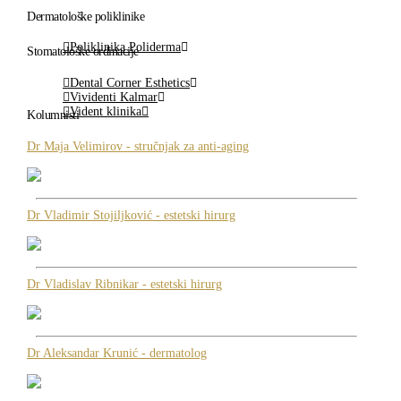
Dermatološke poliklinike
Poliklinika Poliderma
Stomatološke ordinacije
Dental Corner Esthetics
Vividenti Kalmar
Vident klinika
Kolumnisti
Dr Maja Velimirov - stručnjak za anti-aging
Dr Vladimir Stojiljković - estetski hirurg
Dr Vladislav Ribnikar - estetski hirurg
Dr Aleksandar Krunić - dermatolog