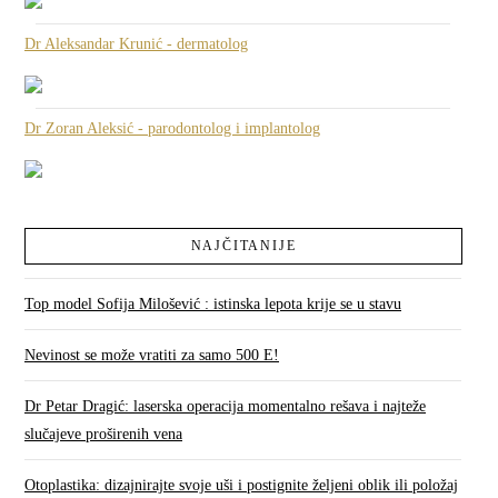
Dr Aleksandar Krunić - dermatolog
Dr Zoran Aleksić - parodontolog i implantolog
NAJČITANIJE
Top model Sofija Milošević : istinska lepota krije se u stavu
Nevinost se može vratiti za samo 500 E!
Dr Petar Dragić: laserska operacija momentalno rešava i najteže
slučajeve proširenih vena
Otoplastika: dizajnirajte svoje uši i postignite željeni oblik ili položaj