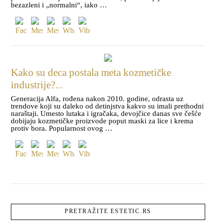
bezazleni i „normalni“, iako …
Kako su deca postala meta kozmetičke
industrije?...
Generacija Alfa, rođena nakon 2010. godine, odrasta uz
trendove koji su daleko od detinjstva kakvo su imali prethodni
naraštaji. Umesto lutaka i igračaka, devojčice danas sve češće
dobijaju kozmetičke proizvode poput maski za lice i krema
protiv bora. Popularnost ovog …
PRETRAŽITE ESTETIC.RS