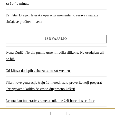
za 15-45 minuta
Dr Petar Dragić: laserska operacija momentalno rešava i najteže
slučajeve proširenih vena
IZDVAJAMO
Ivana Dudić: Ne bih punila usne ni radila silikone. Ne osuđujem ali
ne bih
Od kljova do lepih zuba za samo sat vremena
Fileri nove generacije traju 18 meseci, zato proverite koji preparat
ubrizgavate i koliko će vas to dugoročno koštati
Lepota kao imperativ vremena: niko ne želi bore ni staro lice