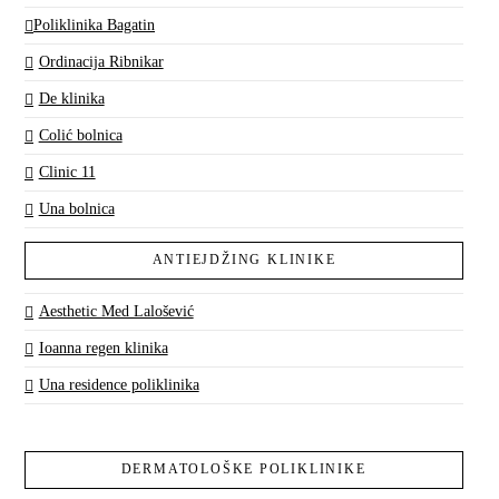
Poliklinika Bagatin
Ordinacija Ribnikar
De klinika
Colić bolnica
Clinic 11
Una bolnica
ANTIEJDŽING KLINIKE
Aesthetic Med Lalošević
Ioanna regen klinika
Una residence poliklinika
DERMATOLOŠKE POLIKLINIKE