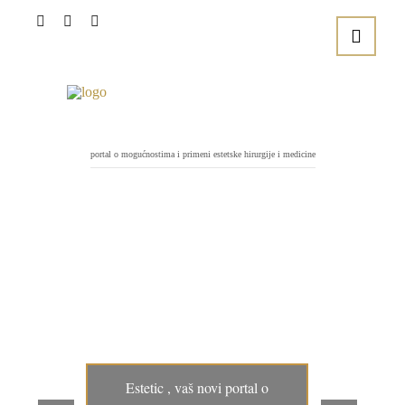
portal o mogućnostima i primeni estetske hirurgije i medicine
Estetic , vaš novi portal o