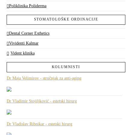
Poliklinika Poliderma
STOMATOLOŠKE ORDINACIJE
Dental Corner Esthetics
Vividenti Kalmar
Vident klinika
KOLUMNISTI
Dr Maja Velimirov - stručnjak za anti-aging
Dr Vladimir Stojiljković - estetski hirurg
Dr Vladislav Ribnikar - estetski hirurg