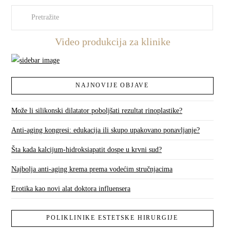
Pretraži
Video produkcija za klinike
NAJNOVIJE OBJAVE
Može li silikonski dilatator poboljšati rezultat rinoplastike?
Anti-aging kongresi: edukacija ili skupo upakovano ponavljanje?
Šta kada kalcijum-hidroksiapatit dospe u krvni sud?
Najbolja anti-aging krema prema vodećim stručnjacima
Erotika kao novi alat doktora influensera
POLIKLINIKE ESTETSKE HIRURGIJE