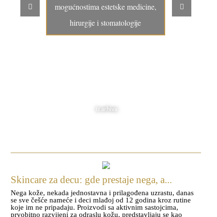
mogućnostima estetske medicine,
hirurgije i stomatologije
Iz arhiva
Skincare za decu: gde prestaje nega, a...
Nega kože, nekada jednostavna i prilagođena uzrastu, danas
se sve češće nameće i deci mlađoj od 12 godina kroz rutine
koje im ne pripadaju. Proizvodi sa aktivnim sastojcima,
prvobitno razvijeni za odraslu kožu, predstavljaju se kao