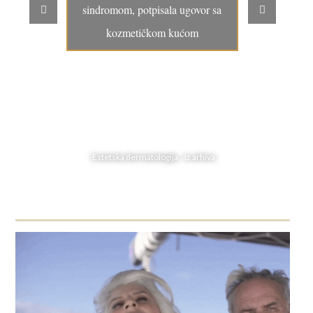
sindromom, potpisala ugovor sa
kozmetičkom kućom
Estetska dermatologija, Iz arhiva