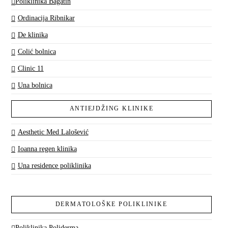
Poliklinika Bagatin
Ordinacija Ribnikar
De klinika
Colić bolnica
Clinic 11
Una bolnica
ANTIEJDŽING KLINIKE
Aesthetic Med Lalošević
Ioanna regen klinika
Una residence poliklinika
DERMATOLOŠKE POLIKLINIKE
Poliklinika Poliderma