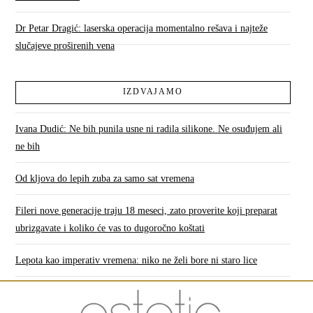
Dr Petar Dragić: laserska operacija momentalno rešava i najteže
slučajeve proširenih vena
IZDVAJAMO
Ivana Dudić: Ne bih punila usne ni radila silikone. Ne osuđujem ali
ne bih
Od kljova do lepih zuba za samo sat vremena
Fileri nove generacije traju 18 meseci, zato proverite koji preparat
ubrizgavate i koliko će vas to dugoročno koštati
Lepota kao imperativ vremena: niko ne želi bore ni staro lice