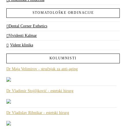
STOMATOLOŠKE ORDINACIJE
Dental Corner Esthetics
Vividenti Kalmar
Vident klinika
KOLUMNISTI
Dr Maja Velimirov - stručnjak za anti-aging
Dr Vladimir Stojiljković - estetski hirurg
Dr Vladislav Ribnikar - estetski hirurg