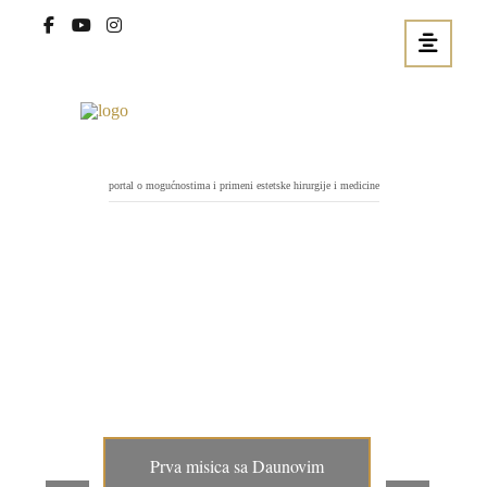
portal o mogućnostima i primeni estetske hirurgije i medicine
Prva misica sa Daunovim