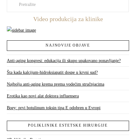
Pretraži
Video produkcija za klinike
NAJNOVIJE OBJAVE
Anti-aging kongresi: edukacija ili skupo upakovano ponavljanje?
Šta kada kalcijum-hidroksiapatit dospe u krvni sud?
Najbolja anti-aging krema prema vodećim stručnjacima
Erotika kao novi alat doktora influensera
Boey: prvi botulinum toksin tipa E odobren u Evropi
POLIKLINIKE ESTETSKE HIRURGIJE