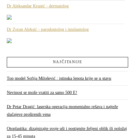
Dr Aleksandar Krunić - dermatolog
Dr Zoran Aleksić - parodontolog i implantolog
NAJČITANIJE
Top model Sofija Milošević : istinska lepota krije se u stavu
Nevinost se može vratiti za samo 500 E!
Dr Petar Dragić: laserska operacija momentalno rešava i najteže
slučajeve proširenih vena
Otoplastika: dizajnirajte svoje uši i postignite željeni oblik ili položaj
za 15-45 minuta