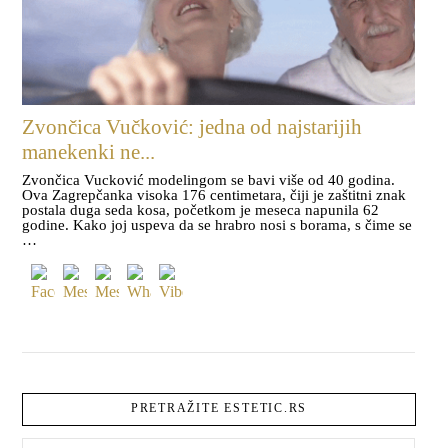
Zvončica Vučković: jedna od najstarijih
manekenki ne...
Zvončica Vucković modelingom se bavi više od 40 godina.
Ova Zagrepčanka visoka 176 centimetara, čiji je zaštitni znak
postala duga seda kosa, početkom je meseca napunila 62
godine. Kako joj uspeva da se hrabro nosi s borama, s čime se
…
PRETRAŽITE ESTETIC.RS