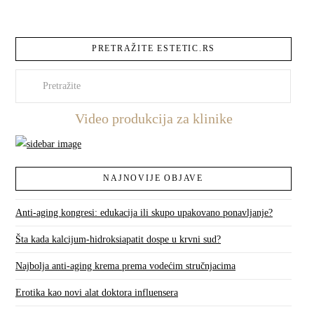
PRETRAŽITE ESTETIC.RS
Pretraži
Video produkcija za klinike
NAJNOVIJE OBJAVE
Anti-aging kongresi: edukacija ili skupo upakovano ponavljanje?
Šta kada kalcijum-hidroksiapatit dospe u krvni sud?
Najbolja anti-aging krema prema vodećim stručnjacima
Erotika kao novi alat doktora influensera