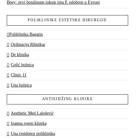
Boey: prvi botulinum toksin tipa E odobren u Evropi
POLIKLINIKE ESTETSKE HIRURGIJE
Poliklinika Bagatin
Ordinacija Ribnikar
De klinika
Colić bolnica
Clinic 11
Una bolnica
ANTIEJDŽING KLINIKE
Aesthetic Med Lalošević
Ioanna regen klinika
Una residence poliklinika