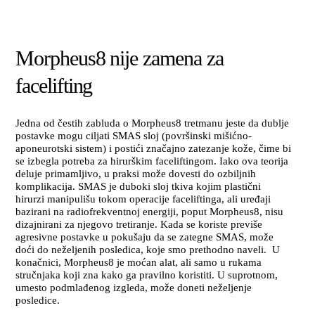
Morpheus8 nije zamena za
facelifting
Jedna od čestih zabluda o Morpheus8 tretmanu jeste da dublje
postavke mogu ciljati SMAS sloj (površinski mišićno-
aponeurotski sistem) i postići značajno zatezanje kože, čime bi
se izbegla potreba za hirurškim faceliftingom. Iako ova teorija
deluje primamljivo, u praksi može dovesti do ozbiljnih
komplikacija. SMAS je duboki sloj tkiva kojim plastični
hirurzi manipulišu tokom operacije faceliftinga, ali uređaji
bazirani na radiofrekventnoj energiji, poput Morpheus8, nisu
dizajnirani za njegovo tretiranje. Kada se koriste previše
agresivne postavke u pokušaju da se zategne SMAS, može
doći do neželjenih posledica, koje smo prethodno naveli. U
konačnici, Morpheus8 je moćan alat, ali samo u rukama
stručnjaka koji zna kako ga pravilno koristiti. U suprotnom,
umesto podmlađenog izgleda, može doneti neželjenje
posledice.