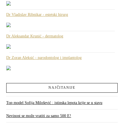
Dr Vladislav Ribnikar - estetski hirurg
Dr Aleksandar Krunić - dermatolog
Dr Zoran Aleksić - parodontolog i implantolog
NAJČITANIJE
Top model Sofija Milošević : istinska lepota krije se u stavu
Nevinost se može vratiti za samo 500 E!