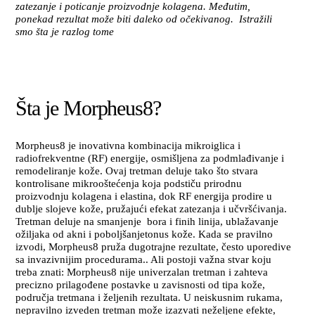
zatezanje i poticanje proizvodnje kolagena. Međutim,
ponekad rezultat može biti daleko od očekivanog. Istražili
smo šta je razlog tome
Šta je Morpheus8?
Morpheus8 je inovativna kombinacija mikroiglica i
radiofrekventne (RF) energije, osmišljena za podmlađivanje i
remodeliranje kože. Ovaj tretman deluje tako što stvara
kontrolisane mikrooštećenja koja podstiču prirodnu
proizvodnju kolagena i elastina, dok RF energija prodire u
dublje slojeve kože, pružajući efekat zatezanja i učvršćivanja.
Tretman deluje na smanjenje bora i finih linija, ublažavanje
ožiljaka od akni i poboljšanjetonus kože. Kada se pravilno
izvodi, Morpheus8 pruža dugotrajne rezultate, često uporedive
sa invazivnijim procedurama.. Ali postoji važna stvar koju
treba znati: Morpheus8 nije univerzalan tretman i zahteva
precizno prilagođene postavke u zavisnosti od tipa kože,
područja tretmana i željenih rezultata. U neiskusnim rukama,
nepravilno izveden tretman može izazvati neželjene efekte,