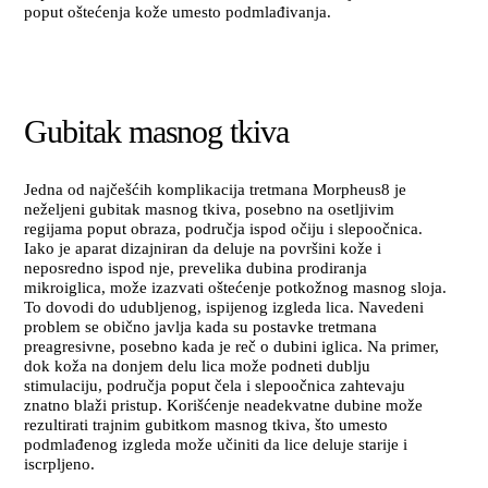
poput oštećenja kože umesto podmlađivanja.
Gubitak masnog tkiva
Jedna od najčešćih komplikacija tretmana Morpheus8 je
neželjeni gubitak masnog tkiva, posebno na osetljivim
regijama poput obraza, područja ispod očiju i slepoočnica.
Iako je aparat dizajniran da deluje na površini kože i
neposredno ispod nje, prevelika dubina prodiranja
mikroiglica, može izazvati oštećenje potkožnog masnog sloja.
To dovodi do udubljenog, ispijenog izgleda lica. Navedeni
problem se obično javlja kada su postavke tretmana
preagresivne, posebno kada je reč o dubini iglica. Na primer,
dok koža na donjem delu lica može podneti dublju
stimulaciju, područja poput čela i slepoočnica zahtevaju
znatno blaži pristup. Korišćenje neadekvatne dubine može
rezultirati trajnim gubitkom masnog tkiva, što umesto
podmlađenog izgleda može učiniti da lice deluje starije i
iscrpljeno.