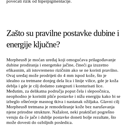
povećati rizik od hiperpigmentacije.
Zašto su pravilne postavke dubine i
energije ključne?
Morpheus8 je moćan uređaj koji omogućava prilagođavanje
dubine prodiranja i energetske jačine, čineći ga izuzetno
efikasnim, ali istovremeno rizičnim ako se ne koristi pravilno.
Ovaj uređaj može prodrijeti do 4 mm ispod kože, što je
idealno za tretmane donjeg dela lica i linije vilice, gde je koža
deblja i gde je cilj dodatno zategnuti i konturisati lice.
Međutim, za delikatna područja poput čela i slepoočnica,
neophodno je koristiti pliće postavke i nižu energiju kako bi se
izbeglo oštećenje masnog tkiva i nastanak ožiljaka. Glavni cilj
Morpheus8 tretmana je remodeliranje kože bez narušavanja
njene prirodne strukture. Nažalost, neki praktičari pogrešno
veruju da će jače i dublje postavke doneti bolje rezultate, što
može dovesti do ozbiljnih posledica.