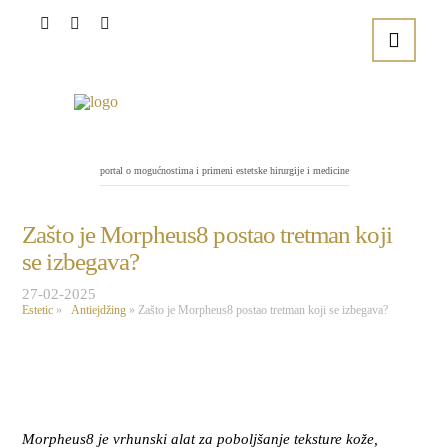
portal o mogućnostima i primeni estetske hirurgije i medicine
Zašto je Morpheus8 postao tretman koji
se izbegava?
27-02-2025
Estetic
»
Antiejdžing
»
Zašto je Morpheus8 postao tretman koji se izbegava?
Morpheus8 je vrhunski alat za poboljšanje teksture kože,