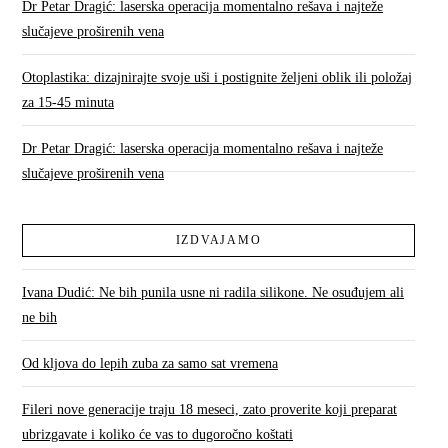
Dr Petar Dragić: laserska operacija momentalno rešava i najteže
slučajeve proširenih vena
Otoplastika: dizajnirajte svoje uši i postignite željeni oblik ili položaj
za 15-45 minuta
Dr Petar Dragić: laserska operacija momentalno rešava i najteže
slučajeve proširenih vena
IZDVAJAMO
Ivana Dudić: Ne bih punila usne ni radila silikone. Ne osuđujem ali
ne bih
Od kljova do lepih zuba za samo sat vremena
Fileri nove generacije traju 18 meseci, zato proverite koji preparat
ubrizgavate i koliko će vas to dugoročno koštati