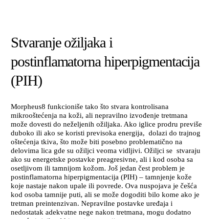
Stvaranje ožiljaka i
postinflamatorna hiperpigmentacija
(PIH)
Morpheus8 funkcioniše tako što stvara kontrolisana
mikrooštećenja na koži, ali nepravilno izvođenje tretmana
može dovesti do neželjenih ožiljaka. Ako iglice prodru previše
duboko ili ako se koristi previsoka energija, dolazi do trajnog
oštećenja tkiva, što može biti posebno problematično na
delovima lica gde su ožiljci veoma vidljivi. Ožiljci se stvaraju
ako su energetske postavke preagresivne, ali i kod osoba sa
osetljivom ili tamnijom kožom. Još jedan čest problem je
postinflamatorna hiperpigmentacija (PIH) – tamnjenje kože
koje nastaje nakon upale ili povrede. Ova nuspojava je češća
kod osoba tamnije puti, ali se može dogoditi bilo kome ako je
tretman preintenzivan. Nepravilne postavke uređaja i
nedostatak adekvatne nege nakon tretmana, mogu dodatno