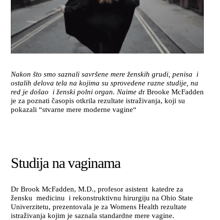
Nakon što smo saznali savršene mere ženskih grudi, penisa i
ostalih delova tela na kojima su sprovedene razne studije, na
red je došao i ženski polni organ. Naime d
r Brooke McFadden
je za poznati časopis otkrila rezultate istraživanja, koji su
pokazali “stvarne mere moderne vagine“
Studija na vaginama
Dr Brook McFadden, M.D., profesor asistent katedre za
žensku medicinu i rekonstruktivnu hirurgiju na Ohio State
Univerzitetu, prezentovala je za Womens Health rezultate
istraživanja kojim je saznala standardne mere vagine.