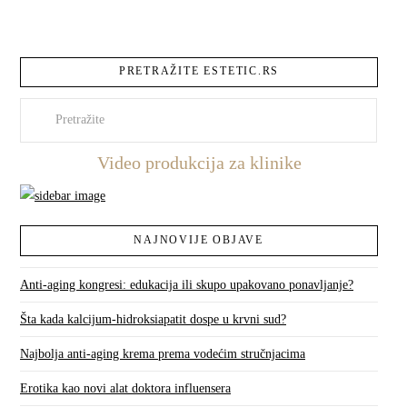
PRETRAŽITE ESTETIC.RS
Pretraži
Video produkcija za klinike
NAJNOVIJE OBJAVE
Anti-aging kongresi: edukacija ili skupo upakovano ponavljanje?
Šta kada kalcijum-hidroksiapatit dospe u krvni sud?
Najbolja anti-aging krema prema vodećim stručnjacima
Erotika kao novi alat doktora influensera