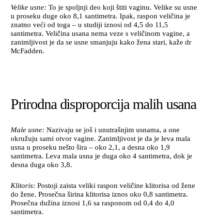
Velike usne:
To je spoljnji deo koji štiti vaginu. Velike su usne
u proseku duge oko 8,1 santimetra. Ipak, raspon veličina je
znatno veći od toga – u studiji iznosi od 4,5 do 11,5
santimetra. Veličina usana nema veze s veličinom vagine, a
zanimljivost je da se usne smanjuju kako žena stari, kaže dr
McFadden.
Prirodna disproporcija malih usana
Male usne:
Nazivaju se još i unutrašnjim usnama, a one
okružuju sami otvor vagine. Zanimljivost je da je leva mala
usna u proseku nešto šira – oko 2,1, a desna oko 1,9
santimetra. Leva mala usna je duga oko 4 santimetra, dok je
desna duga oko 3,8.
Klitoris:
Postoji zaista veliki raspon veličine klitorisa od žene
do žene. Prosečna širina klitorisa iznos oko 0,8 santimetra.
Prosečna dužina iznosi 1,6 sa rasponom od 0,4 do 4,0
santimetra.