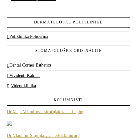
DERMATOLOŠKE POLIKLINIKE
Poliklinika Poliderma
STOMATOLOŠKE ORDINACIJE
Dental Corner Esthetics
Vividenti Kalmar
Vident klinika
KOLUMNISTI
Dr Maja Velimirov - stručnjak za anti-aging
Dr Vladimir Stojiljković - estetski hirurg