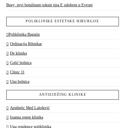
Boey: prvi botulinum toksin tipa E odobren u Evropi
POLIKLINIKE ESTETSKE HIRURGIJE
Poliklinika Bagatin
Ordinacija Ribnikar
De klinika
Colić bolnica
Clinic 11
Una bolnica
ANTIEJDŽING KLINIKE
Aesthetic Med Lalošević
Ioanna regen klinika
Una residence poliklinika