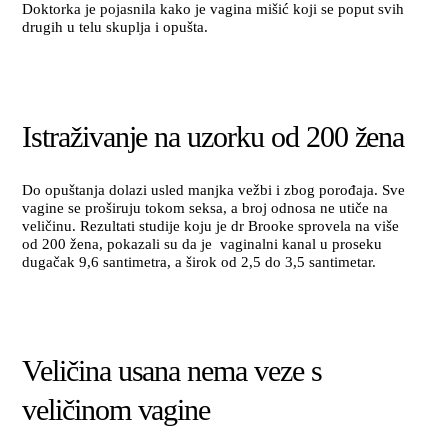
Doktorka je pojasnila kako je vagina mišić koji se poput svih
drugih u telu skuplja i opušta.
Istraživanje na uzorku od 200 žena
Do opuštanja dolazi usled manjka vežbi i zbog porođaja. Sve
vagine se proširuju tokom seksa, a broj odnosa ne utiče na
veličinu. Rezultati studije koju je dr Brooke sprovela na više
od 200 žena, pokazali su da je vaginalni kanal u proseku
dugačak 9,6 santimetra, a širok od 2,5 do 3,5 santimetar.
Veličina usana nema veze s
veličinom vagine