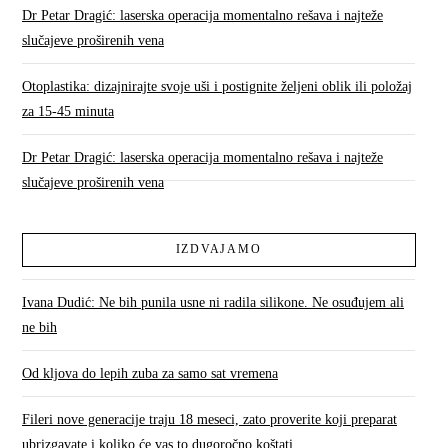
Dr Petar Dragić: laserska operacija momentalno rešava i najteže
slučajeve proširenih vena
Otoplastika: dizajnirajte svoje uši i postignite željeni oblik ili položaj
za 15-45 minuta
Dr Petar Dragić: laserska operacija momentalno rešava i najteže
slučajeve proširenih vena
IZDVAJAMO
Ivana Dudić: Ne bih punila usne ni radila silikone. Ne osuđujem ali
ne bih
Od kljova do lepih zuba za samo sat vremena
Fileri nove generacije traju 18 meseci, zato proverite koji preparat
ubrizgavate i koliko će vas to dugoročno koštati