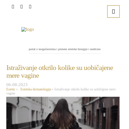
portal o mogućnostima i primeni estetske hirurgije i medicine
Istraživanje otkrilo kolike su uobičajene
mere vagine
06-08-2023
Estetic
»
Estetska dermatologija
»
Istraživanje otkrilo kolike su uobičajene mere
vagine