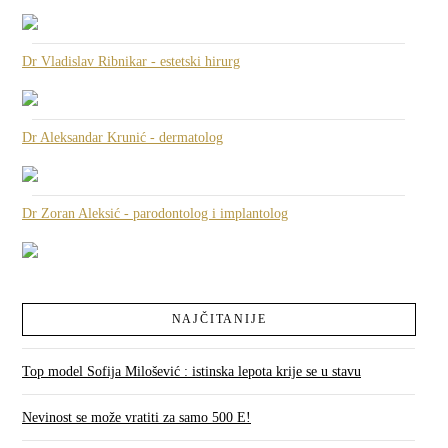
Dr Vladislav Ribnikar - estetski hirurg
Dr Aleksandar Krunić - dermatolog
Dr Zoran Aleksić - parodontolog i implantolog
NAJČITANIJE
Top model Sofija Milošević : istinska lepota krije se u stavu
Nevinost se može vratiti za samo 500 E!