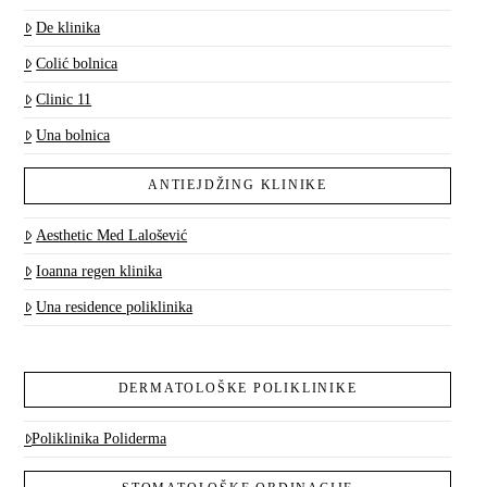
De klinika
Colić bolnica
Clinic 11
Una bolnica
ANTIEJDŽING KLINIKE
Aesthetic Med Lalošević
Ioanna regen klinika
Una residence poliklinika
DERMATOLOŠKE POLIKLINIKE
Poliklinika Poliderma