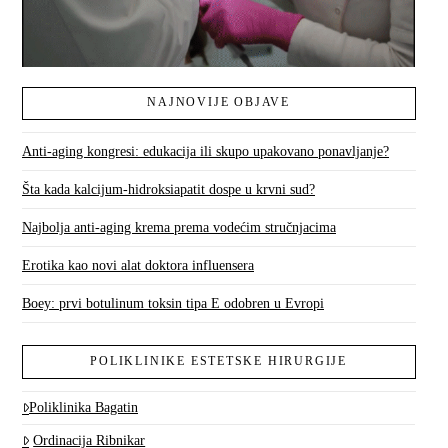
NAJNOVIJE OBJAVE
Anti-aging kongresi: edukacija ili skupo upakovano ponavljanje?
Šta kada kalcijum-hidroksiapatit dospe u krvni sud?
Najbolja anti-aging krema prema vodećim stručnjacima
Erotika kao novi alat doktora influensera
Boey: prvi botulinum toksin tipa E odobren u Evropi
POLIKLINIKE ESTETSKE HIRURGIJE
Poliklinika Bagatin
Ordinacija Ribnikar