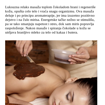
Luksuzna relaks masaža toplom čokoladom hrani i regeneriše
kožu, opušta celo telo i vraća snagu organizmu. Ova masaža
deluje i po principu aromaterapije, jer ima izuzetno pozitivno
dejstvo i na čulo mirisa. Energetske tačke nežno se stimulišu,
pa se tako smanjuju napetost i stres, dok sam miris popravlja
raspoloženje. Nakon masaže i spiranja čokolade u kožu se
utrljava hranljivo mleko za telo od kakaa i butera.