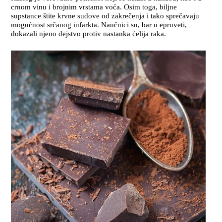
crnom vinu i brojnim vrstama voća. Osim toga, biljne
supstance štite krvne sudove od zakrečenja i tako sprečavaju
mogućnost srčanog infarkta. Naučnici su, bar u epruveti,
dokazali njeno dejstvo protiv nastanka ćelija raka.