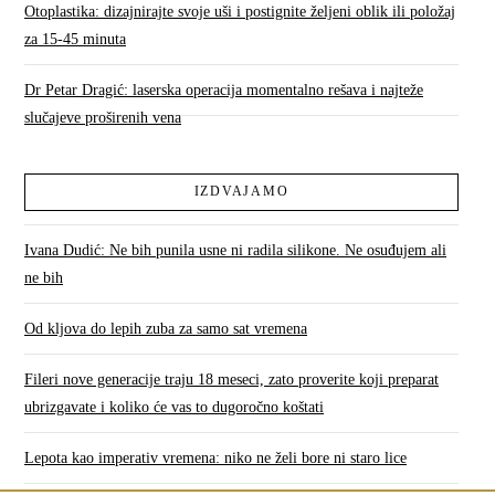
Otoplastika: dizajnirajte svoje uši i postignite željeni oblik ili položaj
za 15-45 minuta
Dr Petar Dragić: laserska operacija momentalno rešava i najteže
slučajeve proširenih vena
IZDVAJAMO
Ivana Dudić: Ne bih punila usne ni radila silikone. Ne osuđujem ali
ne bih
Od kljova do lepih zuba za samo sat vremena
Fileri nove generacije traju 18 meseci, zato proverite koji preparat
ubrizgavate i koliko će vas to dugoročno koštati
Lepota kao imperativ vremena: niko ne želi bore ni staro lice