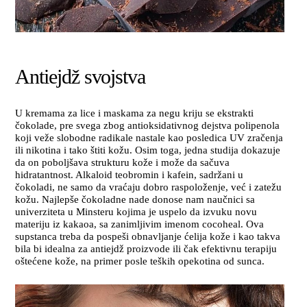
Antiejdž svojstva
U kremama za lice i maskama za negu kriju se ekstrakti
čokolade, pre svega zbog antioksidativnog dejstva polipenola
koji veže slobodne radikale nastale kao posledica UV zračenja
ili nikotina i tako štiti kožu. Osim toga, jedna studija dokazuje
da on poboljšava strukturu kože i može da sačuva
hidratantnost. Alkaloid teobromin i kafein, sadržani u
čokoladi, ne samo da vraćaju dobro raspoloženje, već i zatežu
kožu. Najlepše čokoladne nade donose nam naučnici sa
univerziteta u Minsteru kojima je uspelo da izvuku novu
materiju iz kakaoa, sa zanimljivim imenom cocoheal. Ova
supstanca treba da pospeši obnavljanje ćelija kože i kao takva
bila bi idealna za antiejdž proizvode ili čak efektivnu terapiju
oštećene kože, na primer posle teških opekotina od sunca.