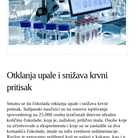
.
Otklanja upale i snižava krvni
pritisak
Smatra se da čokolada otklanja upale i snižava krvni
pritisak. Italijanski naučnici su na osnovu ispitivanja
sprovedenog na 25.000 osoba izračunali dnevnu idealnu
količinu čokolade, koja je, nažalost, prilično mala. Osobe koje
su učestvovale u eksperimentu i koje su se zasladile sa dva
komadića čokolade, imale su nižu vrednost sedimentacije.
Razlog je verovatno polifenol koji se nalazi u kakaou, kao i u