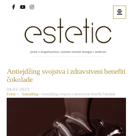
portal o mogućnostima i primeni estetske hirurgije i medicine
Antiejdžing svojstva i zdravstveni benefiti
čokolade
04-01-2023
Estetic
»
Antiejdžing
»
Antiejdžing svojstva i zdravstveni benefiti čokolade