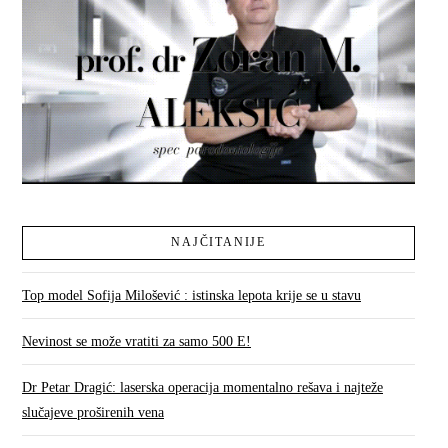
NAJČITANIJE
Top model Sofija Milošević : istinska lepota krije se u stavu
Nevinost se može vratiti za samo 500 E!
Dr Petar Dragić: laserska operacija momentalno rešava i najteže
slučajeve proširenih vena