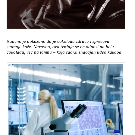
Naučno je dokazano da je čokolada zdrava i sprečava
starenje kože. Naravno, ova tvrdnja se ne odnosi na belu
čokoladu, već na tamnu – koja sadrži značajan udeo kakaoa