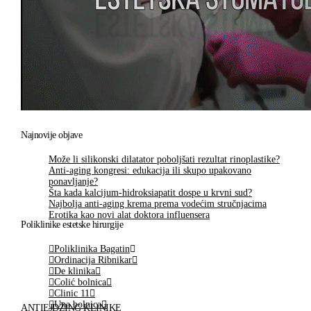
Najnovije objave
Može li silikonski dilatator poboljšati rezultat rinoplastike?
Anti-aging kongresi: edukacija ili skupo upakovano
ponavljanje?
Šta kada kalcijum-hidroksiapatit dospe u krvni sud?
Najbolja anti-aging krema prema vodećim stručnjacima
Erotika kao novi alat doktora influensera
Poliklinike estetske hirurgije
Poliklinika Bagatin
Ordinacija Ribnikar
De klinika
Colić bolnica
Clinic 11
Una bolnica
ANTIEJDŽING KLINIKE