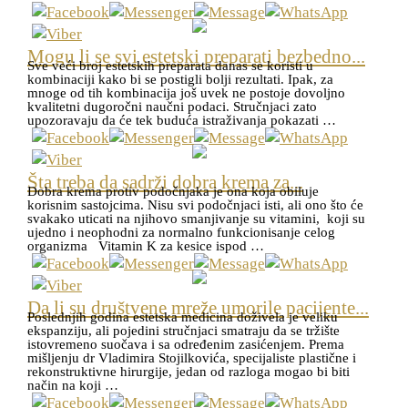
Mogu li se svi estetski preparati bezbedno...
Sve veći broj estetskih preparata danas se koristi u
kombinaciji kako bi se postigli bolji rezultati. Ipak, za
mnoge od tih kombinacija još uvek ne postoje dovoljno
kvalitetni dugoročni naučni podaci. Stručnjaci zato
upozoravaju da će tek buduća istraživanja pokazati …
Šta treba da sadrži dobra krema za...
Dobra krema protiv podočnjaka je ona koja obiluje
korisnim sastojcima. Nisu svi podočnjaci isti, ali ono što će
svakako uticati na njihovo smanjivanje su vitamini, koji su
ujedno i neophodni za normalno funkcionisanje celog
organizma Vitamin K za kesice ispod …
Da li su društvene mreže umorile pacijente...
Poslednjih godina estetska medicina doživela je veliku
ekspanziju, ali pojedini stručnjaci smatraju da se tržište
istovremeno suočava i sa određenim zasićenjem. Prema
mišljenju dr Vladimira Stojilkovića, specijaliste plastične i
rekonstruktivne hirurgije, jedan od razloga mogao bi biti
način na koji …