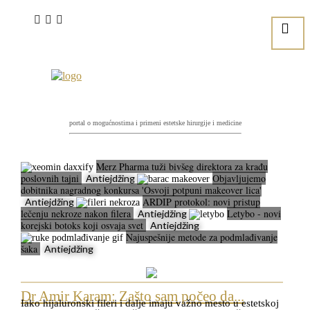
portal o mogućnostima i primeni estetske hirurgije i medicine
Merz Pharma tuži bivšeg direktora za krađu
poslovnih tajni
Objavljujemo
Antiejdžing
dobitnika nagradnog konkursa 'Osvoji potpuni makeover lica'
ARDIP protokol: novi pristup
Antiejdžing
lečenju nekroze nakon filera
Letybo - novi
Antiejdžing
korejski botoks koji osvaja svet
Antiejdžing
Najuspešnije metode za podmlađivanje
šaka
Antiejdžing
Dr Amir Karam: Zašto sam počeo da...
Iako hijaluronski fileri i dalje imaju važno mesto u estetskoj