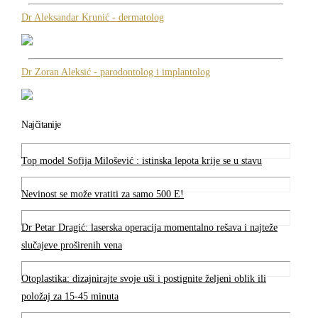
Dr Aleksandar Krunić - dermatolog
Dr Zoran Aleksić - parodontolog i implantolog
Najčitanije
Top model Sofija Milošević : istinska lepota krije se u stavu
Nevinost se može vratiti za samo 500 E!
Dr Petar Dragić: laserska operacija momentalno rešava i najteže
slučajeve proširenih vena
Otoplastika: dizajnirajte svoje uši i postignite željeni oblik ili
položaj za 15-45 minuta