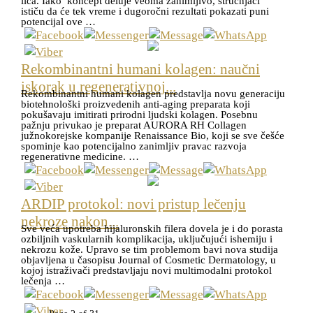
lica. Iako koncept deluje veoma zanimljivo, stručnjaci
ističu da će tek vreme i dugoročni rezultati pokazati puni
potencijal ove …
Rekombinantni humani kolagen: naučni
iskorak u regenerativnoj...
Rekombinantni humani kolagen predstavlja novu generaciju
biotehnološki proizvedenih anti-aging preparata koji
pokušavaju imitirati prirodni ljudski kolagen. Posebnu
pažnju privukao je preparat AURORA RH Collagen
južnokorejske kompanije Renaissance Bio, koji se sve češće
spominje kao potencijalno zanimljiv pravac razvoja
regenerativne medicine. …
ARDIP protokol: novi pristup lečenju
nekroze nakon...
Sve veća upotreba hijaluronskih filera dovela je i do porasta
ozbiljnih vaskularnih komplikacija, uključujući ishemiju i
nekrozu kože. Upravo se tim problemom bavi nova studija
objavljena u časopisu Journal of Cosmetic Dermatology, u
kojoj istraživači predstavljaju novi multimodalni protokol
lečenja …