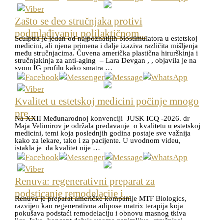
Zašto se deo stručnjaka protivi
podmlađivanju polilaktičnom...
Sculptra je jedan od najpoznatijih biostimulatora u estetskoj
medicini, ali njena primena i dalje izaziva različita mišljenja
među stručnjacima. Čuvena američka plastična hirurškinja i
stručnjakinja za anti-aging – Lara Devgan , , objavila je na
svom IG profilu kako smatra …
Kvalitet u estetskoj medicini počinje mnogo
pre...
Na XXII Međunarodnoj konvenciji JUSK ICQ -2026. dr
Maja Velimirov je održala predavanje o kvalitetu u estetskoj
medicini, temi koja poslednjih godina postaje sve važnija
kako za lekare, tako i za pacijente. U uvodnom videu,
istakla je da kvalitet nije …
Renuva: regenerativni preparat za
podsticanje remodelacije i...
Renuva je preparat američke kompanije MTF Biologics,
razvijen kao regenerativna adipose matrix terapija koja
pokušava podstaći remodelaciju i obnovu masnog tkiva