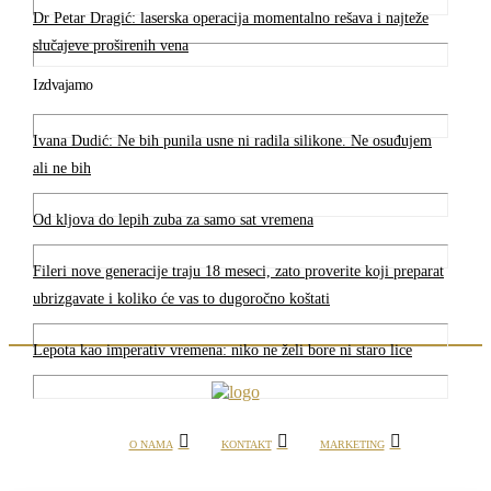
Dr Petar Dragić: laserska operacija momentalno rešava i najteže
slučajeve proširenih vena
Izdvajamo
Ivana Dudić: Ne bih punila usne ni radila silikone. Ne osuđujem
ali ne bih
Od kljova do lepih zuba za samo sat vremena
Fileri nove generacije traju 18 meseci, zato proverite koji preparat
ubrizgavate i koliko će vas to dugoročno koštati
Lepota kao imperativ vremena: niko ne želi bore ni staro lice
O NAMA
KONTAKT
MARKETING