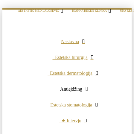
AESTHETIC MED LALOŠEVIĆ
IOANNA REGEN KLINIKA
UNA RESI
Naslovna
Estetska hirurgija
Estetska dermatologija
Antiejdžing
Estetska stomatologija
★ Intervju