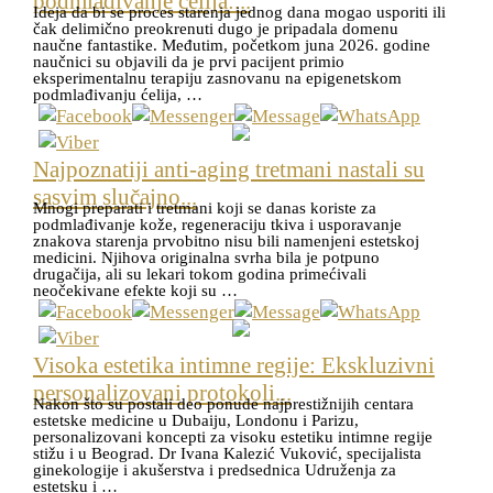
podmlađivanje ćelija:...
Ideja da bi se proces starenja jednog dana mogao usporiti ili
čak delimično preokrenuti dugo je pripadala domenu
naučne fantastike. Međutim, početkom juna 2026. godine
naučnici su objavili da je prvi pacijent primio
eksperimentalnu terapiju zasnovanu na epigenetskom
podmlađivanju ćelija, …
Najpoznatiji anti-aging tretmani nastali su
sasvim slučajno...
Mnogi preparati i tretmani koji se danas koriste za
podmlađivanje kože, regeneraciju tkiva i usporavanje
znakova starenja prvobitno nisu bili namenjeni estetskoj
medicini. Njihova originalna svrha bila je potpuno
drugačija, ali su lekari tokom godina primećivali
neočekivane efekte koji su …
Visoka estetika intimne regije: Ekskluzivni
personalizovani protokoli...
Nakon što su postali deo ponude najprestižnijih centara
estetske medicine u Dubaiju, Londonu i Parizu,
personalizovani koncepti za visoku estetiku intimne regije
stižu i u Beograd. Dr Ivana Kalezić Vuković, specijalista
ginekologije i akušerstva i predsednica Udruženja za
estetsku i …