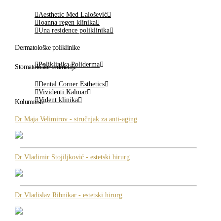
Aesthetic Med Lalošević
Ioanna regen klinika
Una residence poliklinika
Dermatološke poliklinike
Poliklinika Poliderma
Stomatološke ordinacije
Dental Corner Esthetics
Vividenti Kalmar
Vident klinika
Kolumnisti
Dr Maja Velimirov - stručnjak za anti-aging
Dr Vladimir Stojiljković - estetski hirurg
Dr Vladislav Ribnikar - estetski hirurg