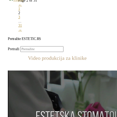
Page 2 of 31
←
1
2
3
...
31
→
Pretražite ESTETIC.RS
Pretraži
Video produkcija za klinike