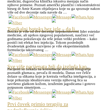
medicini, dugoročna klinička iskustva menjaju način
njihove primene. Poznati američki plastični i rekonstruktivni
hirurg dr Amir Karam objašnjava koje su ga spoznaje nakon
više od dve decenije rada navele da …
Topikalni botoks bez igle – da li...
Botoks je više od dve decenije neprikosnoveni lider estetske
medicine, ali uprkos njegovoj popularnosti, naučnici već
godinama pokušavaju da reše jedan veliki problem – kako
postići isti efekat bez injekcija. Tokom poslednjih
dvadesetak godina razvijeno je više eksperimentalnih
formulacija takozvanog …
Sve više pacijenata želi da izgleda kao...
Pacijenti su nekada na konsultacije donosili fotografije
poznatih glumaca, pevača ili modela. Danas sve češće
dolaze sa slikama koje je kreirala veštačka inteligencija, a
koje prikazuju idealizovanu verziju njihovog lica sa
savršeno glatkom kožom, izraženim jagodicama i gotovo
potpunom simetrijom. …
Prvi čovek primio terapiju za