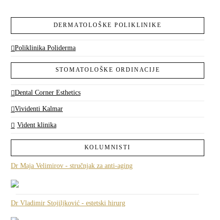
DERMATOLOŠKE POLIKLINIKE
Poliklinika Poliderma
STOMATOLOŠKE ORDINACIJE
Dental Corner Esthetics
Vividenti Kalmar
Vident klinika
KOLUMNISTI
Dr Maja Velimirov - stručnjak za anti-aging
Dr Vladimir Stojiljković - estetski hirurg