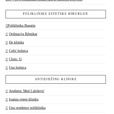
POLIKLINIKE ESTETSKE HIRURGIJE
Poliklinika Bagatin
Ordinacija Ribnikar
De klinika
Colić bolnica
Clinic 11
Una bolnica
ANTIEJDŽING KLINIKE
Aesthetic Med Lalošević
Ioanna regen klinika
Una residence poliklinika