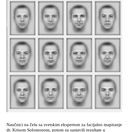
Naučnici na čelu sa svetskim ekspertom za facijalno mapiranje
dr. Krisom Solomonom, potom su sastavili rezultate u