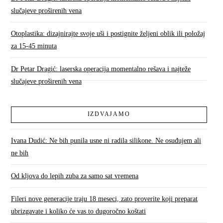
slučajeve proširenih vena
Otoplastika: dizajnirajte svoje uši i postignite željeni oblik ili položaj
za 15-45 minuta
Dr Petar Dragić: laserska operacija momentalno rešava i najteže
slučajeve proširenih vena
IZDVAJAMO
Ivana Dudić: Ne bih punila usne ni radila silikone. Ne osuđujem ali
ne bih
Od kljova do lepih zuba za samo sat vremena
Fileri nove generacije traju 18 meseci, zato proverite koji preparat
ubrizgavate i koliko će vas to dugoročno koštati