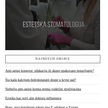
NAJNOVIJE OBJAVE
Anti-aging kongresi: edukacija ili skupo upakovano ponavljanje?
Šta kada kalcijum-hidroksiapatit dospe u krvni sud?
Najbolja anti-aging krema prema vodećim stručnjacima
Erotika kao novi alat doktora influensera
Boey: prvi botulinum toksin tipa E odobren u Evropi