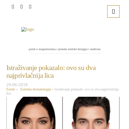
portal o mogućnostima i primeni estetske hirurgije i medicine
Istraživanje pokazalo: ovo su dva
najprivlačnija lica
29-06-2018
Estetic
»
Estetska dermatologija
»
Istraživanje pokazalo: ovo su dva najprivlačnija
lica