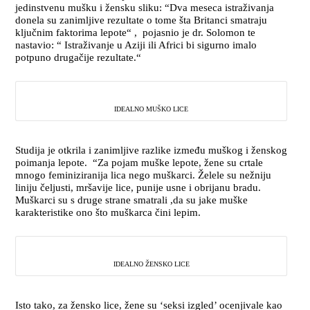
jedinstvenu mušku i žensku sliku: “Dva meseca istraživanja
donela su zanimljive rezultate o tome šta Britanci smatraju
ključnim faktorima lepote“ , pojasnio je dr. Solomon te
nastavio: “ Istraživanje u Aziji ili Africi bi sigurno imalo
potpuno drugačije rezultate.“
IDEALNO MUŠKO LICE
Studija je otkrila i zanimljive razlike između muškog i ženskog
poimanja lepote. “Za pojam muške lepote, žene su crtale
mnogo feminiziranija lica nego muškarci. Želele su nežniju
liniju čeljusti, mršavije lice, punije usne i obrijanu bradu.
Muškarci su s druge strane smatrali ,da su jake muške
karakteristike ono što muškarca čini lepim.
IDEALNO ŽENSKO LICE
Isto tako, za žensko lice, žene su ‘seksi izgled’ ocenjivale kao