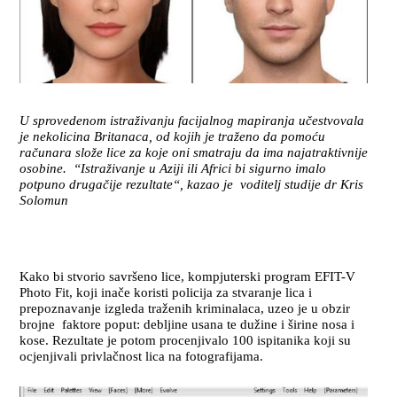
U sprovedenom istraživanju facijalnog mapiranja učestvovala
je nekolicina Britanaca, od kojih je traženo da pomoću
računara slože lice za koje oni smatraju da ima najatraktivnije
osobine. “Istraživanje u Aziji ili Africi bi sigurno imalo
potpuno drugačije rezultate“, kazao je voditelj studije dr Kris
Solomun
Kako bi stvorio savršeno lice, kompjuterski program EFIT-V
Photo Fit, koji inače koristi policija za stvaranje lica i
prepoznavanje izgleda traženih kriminalaca, uzeo je u obzir
brojne faktore poput: debljine usana te dužine i širine nosa i
kose. Rezultate je potom procenjivalo 100 ispitanika koji su
ocjenjivali privlačnost lica na fotografijama.