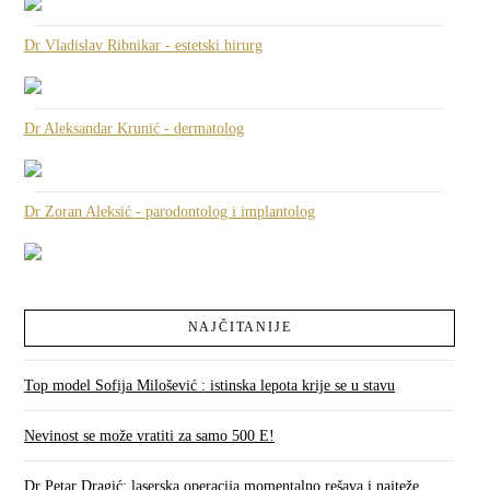
Dr Vladislav Ribnikar - estetski hirurg
Dr Aleksandar Krunić - dermatolog
Dr Zoran Aleksić - parodontolog i implantolog
NAJČITANIJE
Top model Sofija Milošević : istinska lepota krije se u stavu
Nevinost se može vratiti za samo 500 E!
Dr Petar Dragić: laserska operacija momentalno rešava i najteže