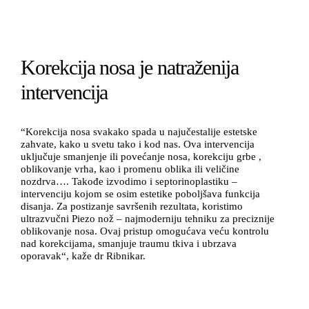
Korekcija nosa je natraženija
intervencija
“Korekcija nosa svakako spada u najučestalije estetske
zahvate, kako u svetu tako i kod nas. Ova intervencija
uključuje smanjenje ili povećanje nosa, korekciju grbe ,
oblikovanje vrha, kao i promenu oblika ili veličine
nozdrva…. Takođe izvodimo i septorinoplastiku –
intervenciju kojom se osim estetike poboljšava funkcija
disanja. Za postizanje savršenih rezultata, koristimo
ultrazvučni Piezo nož – najmoderniju tehniku za preciznije
oblikovanje nosa. Ovaj pristup omogućava veću kontrolu
nad korekcijama, smanjuje traumu tkiva i ubrzava
oporavak“, kaže dr Ribnikar.