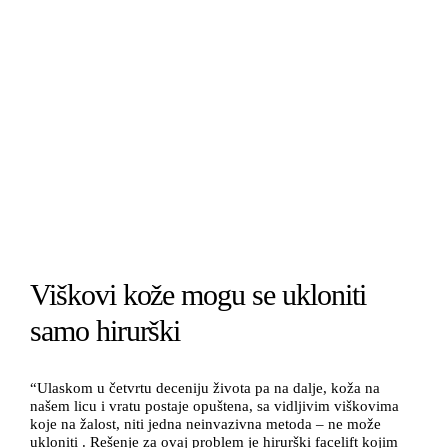
Viškovi kože mogu se ukloniti
samo hirurški
“Ulaskom u četvrtu deceniju života pa na dalje, koža na
našem licu i vratu postaje opuštena, sa vidljivim viškovima
koje na žalost, niti jedna neinvazivna metoda – ne može
ukloniti . Rešenje za ovaj problem je hirurški facelift kojim