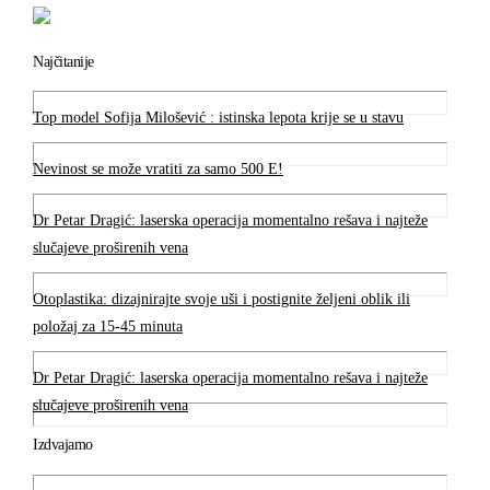
Najčitanije
Top model Sofija Milošević : istinska lepota krije se u stavu
Nevinost se može vratiti za samo 500 E!
Dr Petar Dragić: laserska operacija momentalno rešava i najteže
slučajeve proširenih vena
Otoplastika: dizajnirajte svoje uši i postignite željeni oblik ili
položaj za 15-45 minuta
Dr Petar Dragić: laserska operacija momentalno rešava i najteže
slučajeve proširenih vena
Izdvajamo