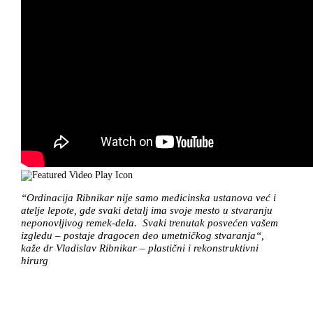
“Ordinacija
Ribnikar
nije samo medicinska ustanova već i
atelje lepote, gde svaki detalj ima svoje mesto u stvaranju
neponovljivog remek-dela. Svaki trenutak posvećen vašem
izgledu – postaje dragocen deo umetničkog stvaranja“,
kaže dr Vladislav Ribnikar – plastični i rekonstruktivni
hirurg