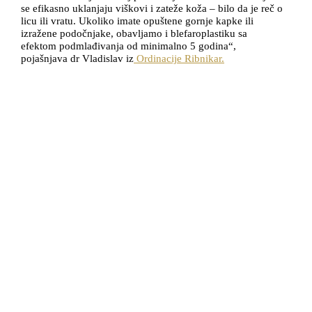
se efikasno uklanjaju viškovi i zateže koža – bilo da je reč o
licu ili vratu. Ukoliko imate opuštene gornje kapke ili
izražene podočnjake, obavljamo i blefaroplastiku sa
efektom podmlađivanja od minimalno 5 godina“,
pojašnjava dr Vladislav iz
Ordinacije Ribnikar.