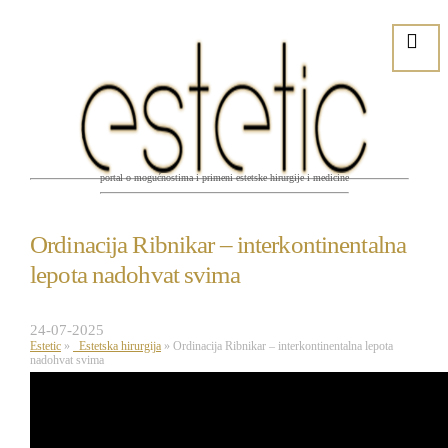
portal o mogućnostima i primeni estetske hirurgije i medicine
Ordinacija Ribnikar – interkontinentalna
lepota nadohvat svima
24-07-2025
Estetic
»
Estetska hirurgija
»
Ordinacija Ribnikar – interkontinentalna lepota
nadohvat svima