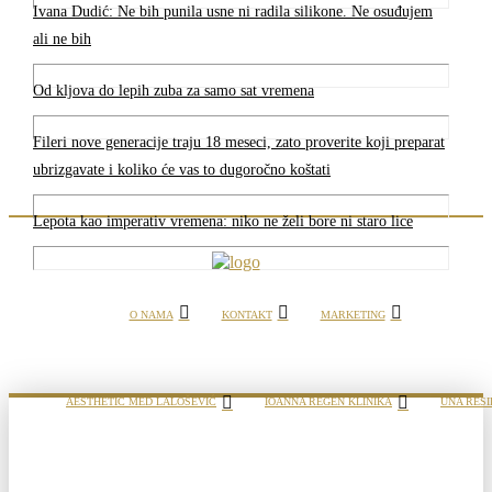
Ivana Dudić: Ne bih punila usne ni radila silikone. Ne osuđujem
ali ne bih
Od kljova do lepih zuba za samo sat vremena
Fileri nove generacije traju 18 meseci, zato proverite koji preparat
ubrizgavate i koliko će vas to dugoročno koštati
Lepota kao imperativ vremena: niko ne želi bore ni staro lice
O NAMA
KONTAKT
MARKETING
AESTHETIC MED LALOŠEVIĆ
IOANNA REGEN KLINIKA
UNA RESI