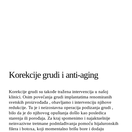
Korekcije grudi i anti-aging
Korekcije grudi su takođe tražena intervencija u našoj
klinici. Osim povećanja grudi implantatima renomiranih
svetskih proizvođađa , obavljamo i intervenciju njihove
redukcije. Tu je i neizostavna operacija podizanja grudi ,
bilo da je do njihovog opuštanja došlo kao posledica
starenja ili porođaja. Za kraj spomenimo i najaktuelnije
neinvazivne tretmane podmlađivanja pomoću hijaluronskih
filera i botoxa, koji momentalno brišu bore i dodaju