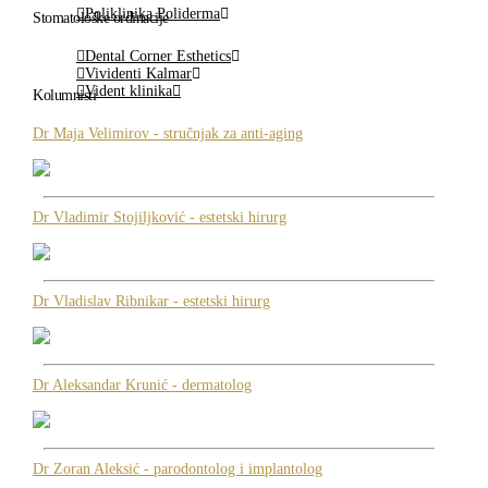
Poliklinika Poliderma
Stomatološke ordinacije
Dental Corner Esthetics
Vividenti Kalmar
Vident klinika
Kolumnisti
Dr Maja Velimirov - stručnjak za anti-aging
Dr Vladimir Stojiljković - estetski hirurg
Dr Vladislav Ribnikar - estetski hirurg
Dr Aleksandar Krunić - dermatolog
Dr Zoran Aleksić - parodontolog i implantolog