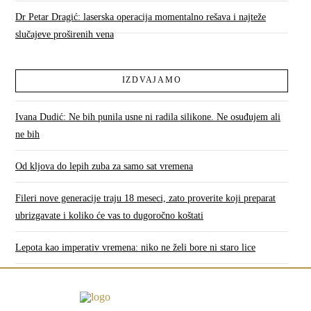
Dr Petar Dragić: laserska operacija momentalno rešava i najteže
slučajeve proširenih vena
IZDVAJAMO
Ivana Dudić: Ne bih punila usne ni radila silikone. Ne osuđujem ali
ne bih
Od kljova do lepih zuba za samo sat vremena
Fileri nove generacije traju 18 meseci, zato proverite koji preparat
ubrizgavate i koliko će vas to dugoročno koštati
Lepota kao imperativ vremena: niko ne želi bore ni staro lice