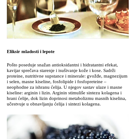
Eliksir mladosti i lepote
Pošto poseduje snažan antioksidantni i hidratantni efekat,
kavijar sprečava starenje i isušivanje kože i kose. Sadrži
proteine, nutritivne supstance i minerale: gvožđe, magnezijum
i selen, masne kiseline, fosfolipide i fosfopreteine –
neophodne za ishranu ćelija. U njegov sastav ulaze i masne
kiseline: arginin i lizin. Arginin stimuliše sintezu kolagena i
hrani ćelije, dok lizin doprinosi metabolizmu masnih kiselina,
učestvuje u obnavljanju ćelija i sintezi kolagena.