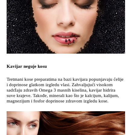
Kavijar neguje kosu
Tretmani kose preparatima na bazi kavijara popunjavaju ćelije
i doprinose glatkom izgledu vlasi. Zahvaljujući visokom
sadržaju zdravih Omega 3 masnih kiselina, kavijar hidrira
suve krajeve. Takođe, minerali kao što je kalcijum, kalijum,
magnezijum i fosfor doprinose zdravom izgledu kose.