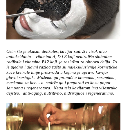
Osim što je ukusan delikates, kavijar sadrži i visok nivo
antioksidanta – vitamina A, D i E koji neutrališu slobodne
radikale i vitamina B12 koji je zaslužan za obnovu ćelija. To
je ujedno i glavni razlog zašto su najekskluzivnije kozmetičke
kuće kreirale linije proizvoda u kojima je upravo kavijar
glavni sastojak. Možemo ga pronaći u kremama, serumima,
maskama za lice… a sadrže ga i preparati za kosu poput
šampona i regeneratora. Nega tela kavijarom ima višestruko
dejstvo: anti-aging, nutritivno, hidrirajuće i regenerativno.