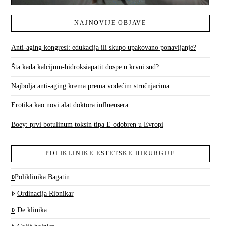
NAJNOVIJE OBJAVE
Anti-aging kongresi: edukacija ili skupo upakovano ponavljanje?
Šta kada kalcijum-hidroksiapatit dospe u krvni sud?
Najbolja anti-aging krema prema vodećim stručnjacima
Erotika kao novi alat doktora influensera
Boey: prvi botulinum toksin tipa E odobren u Evropi
POLIKLINIKE ESTETSKE HIRURGIJE
Poliklinika Bagatin
Ordinacija Ribnikar
De klinika