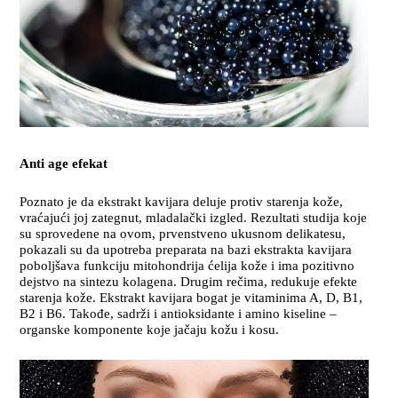
Anti age efekat
Poznato je da ekstrakt kavijara deluje protiv starenja kože,
vraćajući joj zategnut, mladalački izgled. Rezultati studija koje
su sprovedene na ovom, prvenstveno ukusnom delikatesu,
pokazali su da upotreba preparata na bazi ekstrakta kavijara
poboljšava funkciju mitohondrija ćelija kože i ima pozitivno
dejstvo na sintezu kolagena. Drugim rečima, redukuje efekte
starenja kože. Ekstrakt kavijara bogat je vitaminima A, D, B1,
B2 i B6. Takođe, sadrži i antioksidante i amino kiseline –
organske komponente koje jačaju kožu i kosu.