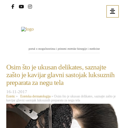
portal o mogućnostima i primeni estetske hirurgije i medicine
Osim što je ukusan delikates, saznajte
zašto je kavijar glavni sastojak luksuznih
preparata za negu tela
16-11-2017
Estetic
»
Estetska dermatologija
»
Osim što je ukusan delikates, saznajte zašto je
kavijar glavni sastojak luksuznih preparata za negu tela