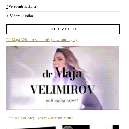
Vividenti Kalmar
Vident klinika
KOLUMNISTI
Dr Maja Velimirov - stručnjak za anti-aging
Dr Vladimir Stojiljković - estetski hirurg