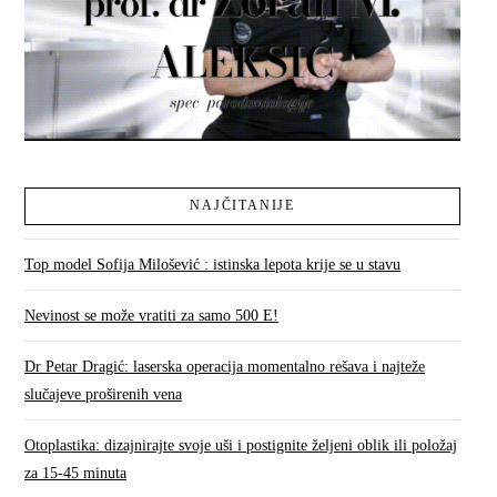
NAJČITANIJE
Top model Sofija Milošević : istinska lepota krije se u stavu
Nevinost se može vratiti za samo 500 E!
Dr Petar Dragić: laserska operacija momentalno rešava i najteže
slučajeve proširenih vena
Otoplastika: dizajnirajte svoje uši i postignite željeni oblik ili položaj
za 15-45 minuta