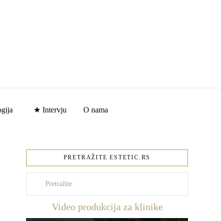
gija
★ Intervju
O nama
PRETRAŽITE ESTETIC.RS
Pretraži
Video produkcija za klinike