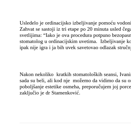
Usledelo je ordinacijsko izbeljivanje pomoću vodoni
Zahvat se sastoji iz tri etape po 20 minuta usled če
svetlijima: “Iako je ova procedura potpuno bezopas
stomatolog u ordinacijskim uvetima. Izbeljivanje ko
ipak nije igra i ja bih uvek savetovao odlazak struč
Nakon nekoliko kratkih stomatoloških seansi, Ivanini
sada su beli, ali kod nje možemo da vidimo da su o
poboljšanje estetike osmeha, preporučujem joj porcel
zaključio je dr Stamenković.