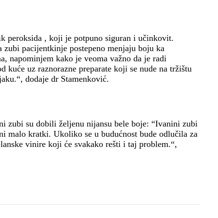
k peroksida , koji je potpuno siguran i učinkovit.
ga zubi pacijentkinje postepeno menjaju boju ka
na, napominjem kako je veoma važno da je radi
d kuće uz raznorazne preparate koji se nude na tržištu
njaku.“, dodaje dr Stamenković.
 zubi su dobili željenu nijansu bele boje: “Ivanini zubi
ni malo kratki. Ukoliko se u budućnost bude odlučila za
anske vinire koji će svakako rešti i taj problem.“,