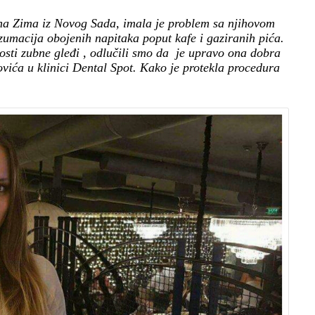
ana Zima iz Novog Sada, imala je problem sa njihovom
umacija obojenih napitaka poput kafe i gaziranih pića.
osti zubne gleđi , odlučili smo da je upravo ona dobra
vića u klinici Dental Spot. Kako je protekla procedura