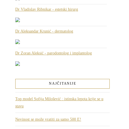
Dr Vladislav Ribnikar - estetski hirurg
Dr Aleksandar Krunić - dermatolog
Dr Zoran Aleksić - parodontolog i implantolog
NAJČITANIJE
Top model Sofija Milošević : istinska lepota krije se u
stavu
Nevinost se može vratiti za samo 500 E!