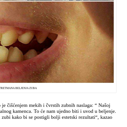
 TRETMANA BELJENJA ZUBA
je čišćenjem mekih i čvrstih zubnih naslaga: “ Našoj
alnog kamenca. To će nam ujedno biti i uvod u beljenje.
ubi kako bi se postigli bolji estetski rezultati“, kazao