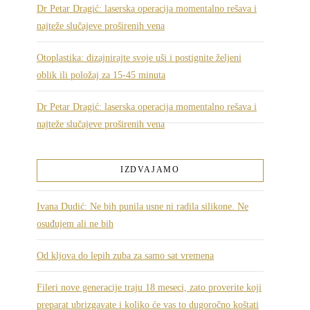
Dr Petar Dragić: laserska operacija momentalno rešava i
najteže slučajeve proširenih vena
Otoplastika: dizajnirajte svoje uši i postignite željeni
oblik ili položaj za 15-45 minuta
Dr Petar Dragić: laserska operacija momentalno rešava i
najteže slučajeve proširenih vena
IZDVAJAMO
Ivana Dudić: Ne bih punila usne ni radila silikone. Ne
osuđujem ali ne bih
Od kljova do lepih zuba za samo sat vremena
Fileri nove generacije traju 18 meseci, zato proverite koji
preparat ubrizgavate i koliko će vas to dugoročno koštati