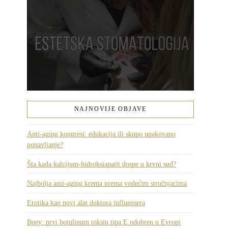
NAJNOVIJE OBJAVE
Anti-aging kongresi: edukacija ili skupo upakovano
ponavljanje?
Šta kada kalcijum-hidroksiapatit dospe u krvni sud?
Najbolja anti-aging krema prema vodećim stručnjacima
Erotika kao novi alat doktora influensera
Boey: prvi botulinum toksin tipa E odobren u Evropi