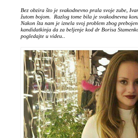
Bez obzira što je svakodnevno prala svoje zube, Iv
žutom bojom. Razlog tome bila je svakodnevna konz
Nakon šta nam je iznela svoj problem zbog prebojen
kandidatkinja da za beljenje kod dr Borisa Stamenko
pogledajte u videu.
.