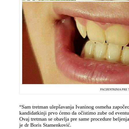
PACIJENTKINJA PRE
“Sam tretman ulepšavanja Ivaninog osmeha započeo 
kandidatkinji prvo ćemo da očistimo zube od eventu
Ovaj tretman se obavlja pre same procedure beljenja z
je dr Boris Stamenković.