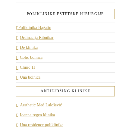
POLIKLINIKE ESTETSKE HIRURGIJE
Poliklinika Bagatin
Ordinacija Ribnikar
De klinika
Colić bolnica
Clinic 11
Una bolnica
ANTIEJDŽING KLINIKE
Aesthetic Med Lalošević
Ioanna regen klinika
Una residence poliklinika