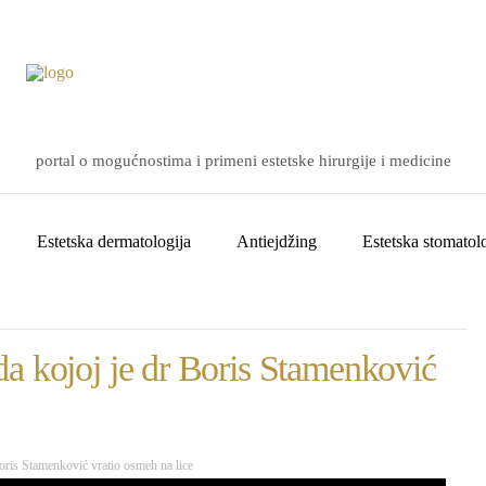
portal o mogućnostima i primeni estetske hirurgije i medicine
Estetska dermatologija
Antiejdžing
Estetska stomatolo
a kojoj je dr Boris Stamenković
oris Stamenković vratio osmeh na lice