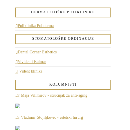
DERMATOLOŠKE POLIKLINIKE
Poliklinika Poliderma
STOMATOLOŠKE ORDINACIJE
Dental Corner Esthetics
Vividenti Kalmar
Vident klinika
KOLUMNISTI
Dr Maja Velimirov - stručnjak za anti-aging
Dr Vladimir Stojiljković - estetski hirurg