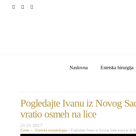
Naslovna
Estetska hirurgija
Pogledajte Ivanu iz Novog Sad
vratio osmeh na lice
21-11-2017
Estetic
»
Estetska stomatologija
»
Pogledajte Ivanu iz Novog Sada kojoj je dr B