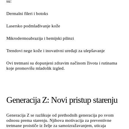
su:
Dermalni fileri i botoks
Lasersko podmlađivanje kože
Mikrodermoabrazija i hemijski pilinzi
Trendovi nege kože i inovativni uređaji za ulepšavanje
Ovi tretmani su dopunjeni zdravim načinom života i rutinama
koje promovišu mladolik izgled.
Generacija Z: Novi pristup starenju
Generacija Z se razlikuje od prethodnih generacija po svom
odnosu prema starenju. Njihova motivacija za preventivne
tretmane proističe iz želje za samoizražavanjem, uticaja