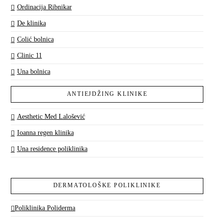
Ordinacija Ribnikar
De klinika
Colić bolnica
Clinic 11
Una bolnica
ANTIEJDŽING KLINIKE
Aesthetic Med Lalošević
Ioanna regen klinika
Una residence poliklinika
DERMATOLOŠKE POLIKLINIKE
Poliklinika Poliderma