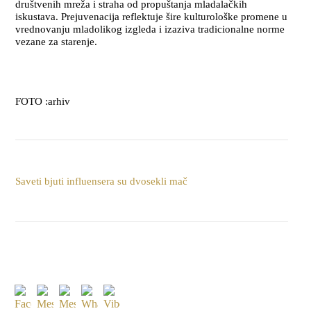
društvenih mreža i straha od propuštanja mladalačkih
iskustava. Prejuvenacija reflektuje šire kulturološke promene u
vrednovanju mladolikog izgleda i izaziva tradicionalne norme
vezane za starenje.
FOTO :arhiv
Saveti bjuti influensera su dvosekli mač