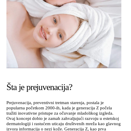
Šta je prejuvenacija?
Prejuvenacija, preventivni tretman starenja, postala je
popularna početkom 2000-ih, kada je generacija Z počela
tražiti inovativne pristupe za očuvanje mladolikog izgleda.
Ovaj koncept dobio je zamah zahvaljujući razvoju u estetskoj
dermatologiji i rastućem uticaju društvenih mreža kao glavnog
izvora informacija o nezi kože. Generacija Z, kao prva