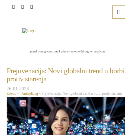
portal o mogućnostima i primeni estetske hirurgije i medicine
Prejuvenacija: Novi globalni trend u borbi
protiv starenja
26-01-2026
Estetic
»
Antiejdžing
»
Prejuvenacija: Novi globalni trend u borbi protiv starenja