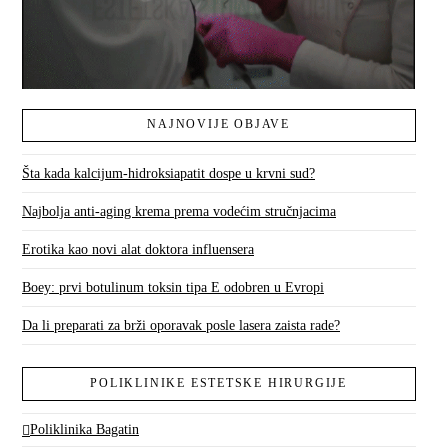
NAJNOVIJE OBJAVE
Šta kada kalcijum-hidroksiapatit dospe u krvni sud?
Najbolja anti-aging krema prema vodećim stručnjacima
Erotika kao novi alat doktora influensera
Boey: prvi botulinum toksin tipa E odobren u Evropi
Da li preparati za brži oporavak posle lasera zaista rade?
POLIKLINIKE ESTETSKE HIRURGIJE
Poliklinika Bagatin