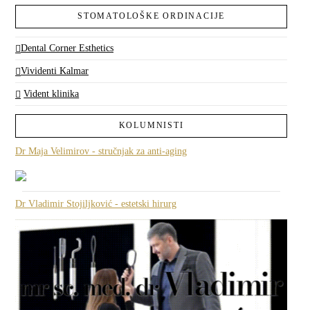
STOMATOLOŠKE ORDINACIJE
Dental Corner Esthetics
Vividenti Kalmar
Vident klinika
KOLUMNISTI
Dr Maja Velimirov - stručnjak za anti-aging
Dr Vladimir Stojiljković - estetski hirurg