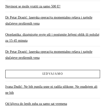
Nevinost se može vratiti za samo 500 E!
Dr Petar Dragić: laserska operacija momentalno rešava i najteže
slučajeve proširenih vena
Otoplastika: dizajnirajte svoje uši i postignite željeni oblik ili položaj
za 15-45 minuta
Dr Petar Dragić: laserska operacija momentalno rešava i najteže
slučajeve proširenih vena
IZDVAJAMO
Ivana Dudić: Ne bih punila usne ni radila silikone. Ne osuđujem ali
ne bih
Od kljova do lepih zuba za samo sat vremena