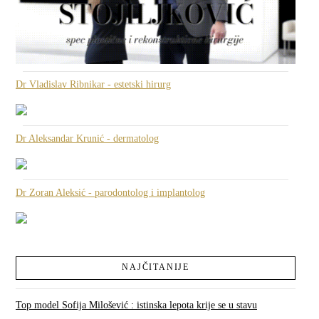
Dr Vladislav Ribnikar - estetski hirurg
Dr Aleksandar Krunić - dermatolog
Dr Zoran Aleksić - parodontolog i implantolog
NAJČITANIJE
Top model Sofija Milošević : istinska lepota krije se u stavu