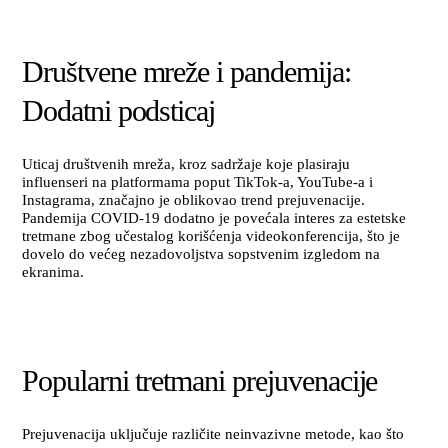
Društvene mreže i pandemija:
Dodatni podsticaj
Uticaj društvenih mreža, kroz sadržaje koje plasiraju
influenseri na platformama poput TikTok-a, YouTube-a i
Instagrama, značajno je oblikovao trend prejuvenacije.
Pandemija COVID-19 dodatno je povećala interes za estetske
tretmane zbog učestalog korišćenja videokonferencija, što je
dovelo do većeg nezadovoljstva sopstvenim izgledom na
ekranima.
Popularni tretmani prejuvenacije
Prejuvenacija uključuje različite neinvazivne metode, kao što