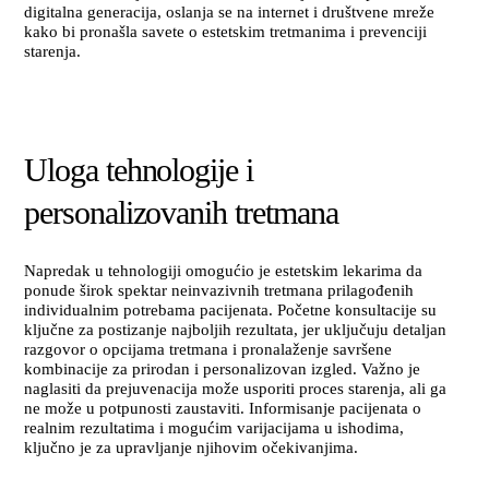
digitalna generacija, oslanja se na internet i društvene mreže
kako bi pronašla savete o estetskim tretmanima i prevenciji
starenja.
Uloga tehnologije i
personalizovanih tretmana
Napredak u tehnologiji omogućio je estetskim lekarima da
ponude širok spektar neinvazivnih tretmana prilagođenih
individualnim potrebama pacijenata. Početne konsultacije su
ključne za postizanje najboljih rezultata, jer uključuju detaljan
razgovor o opcijama tretmana i pronalaženje savršene
kombinacije za prirodan i personalizovan izgled. Važno je
naglasiti da prejuvenacija može usporiti proces starenja, ali ga
ne može u potpunosti zaustaviti. Informisanje pacijenata o
realnim rezultatima i mogućim varijacijama u ishodima,
ključno je za upravljanje njihovim očekivanjima.